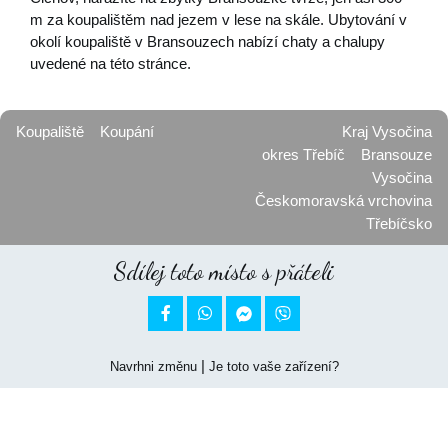
m za koupalištěm nad jezem v lese na skále. Ubytování v
okolí koupaliště v Bransouzech nabízí chaty a chalupy
uvedené na této stránce.
Koupaliště
Koupání
Kraj Vysočina
okres Třebíč
Bransouze
Vysočina
Českomoravská vrchovina
Třebíčsko
Sdílej toto místo s přáteli


|
Navrhni změnu
Je toto vaše zařízení?