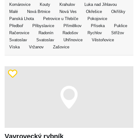
Komárovice
Kouty
Krahulov
Luka nad Jihlavou
Malé
Nová Brtnice
Nová Ves
Okřešice
Okříšky
Panská Lhota
Petrovice u Třebíče
Pokojovice
Předboř
Přibyslavice
Přímělkov
Příseka
Puklice
Račerovice
Radonín
Radošov
Rychlov
Střížov
Svatoslav
Svatoslav
Uhřínovice
Věstoňovice
Víska
Vržanov
Zašovice
Vavrovecký rybník