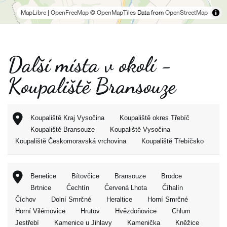
MapLibre
|
OpenFreeMap
© OpenMapTiles
Data from
OpenStreetMap
Další místa v okolí -
Koupaliště Bransouze
Koupaliště Kraj Vysočina
Koupaliště okres Třebíč
Koupaliště Bransouze
Koupaliště Vysočina
Koupaliště Českomoravská vrchovina
Koupaliště Třebíčsko
Benetice
Bítovčice
Bransouze
Brodce
Brtnice
Čechtín
Červená Lhota
Číhalín
Číchov
Dolní Smrčné
Heraltice
Horní Smrčné
Horní Vilémovice
Hrutov
Hvězdoňovice
Chlum
Jestřebí
Kamenice u Jihlavy
Kamenička
Kněžice