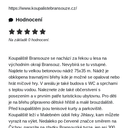
https://www.koupalistebransouze.cz/
Hodnocení
Na základě
0
hodnocení.
Koupaliště Bransouze se nachází za řekou u lesa na
východním okraji Bransouz. Nevybírá se tu vstupné.
Najdete tu velkou betonovou nádrž 75x35 m. Nádrž je
obklopena travnatými břehy kde je možné se opalovat nebo
hrát míčové hry. V areálu je také budova s WC a sprchami
s teplou vodou. Naleznete zde také občerstvení s
posezením a v prvním patře turistickou ubytovnu. Pro děti
je na břehu připraveno dětské hřiště a malé brouzdaliště.
Před koupalištěm jsou tenisové kurty a parkoviště.
Koupaliště leží v Malebném údolí řeky Jihlavy, kam můžete
vyrazit na výlet. Nedaleko po červené značce směrem na
Čichov, narazíte na zbytky Bransouzké tvrze, jen asi 300