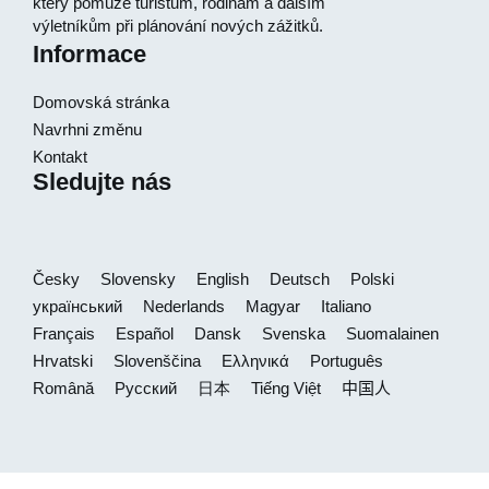
který pomůže turistům, rodinám a dalším
výletníkům při plánování nových zážitků.
Informace
Domovská stránka
Navrhni změnu
Kontakt
Sledujte nás
Česky
Slovensky
English
Deutsch
Polski
український
Nederlands
Magyar
Italiano
Français
Español
Dansk
Svenska
Suomalainen
Hrvatski
Slovenščina
Ελληνικά
Português
Română
Русский
日本
Tiếng Việt
中国人