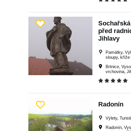
Sochařská
před radnic
Jihlavy
Památky, Výle
sloupy, kříže
Brtnice
,
Vyso
vrchovina
,
Ji
Radonín
Výlety, Turist
Radonín
,
Vys