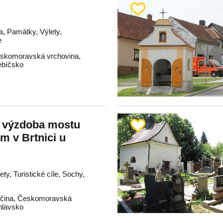
a, Památky, Výlety,
e
skomoravská vrchovina
,
ebíčsko
 výzdoba mostu
 v Brtnici u
ty, Turistické cíle, Sochy,
čina
,
Českomoravská
hlavsko