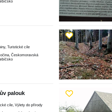
řebíčsko
iny, Turistické cíle
očina
,
Českomoravská
řebíčsko
ův palouk
ické cíle, Výlety do přírody