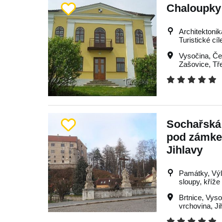
Chaloupky
Architektonik
Turistické cíl
Vysočina
,
Če
Zašovice
,
Tř
Sochařská
pod zámkem
Jihlavy
Památky, Výle
sloupy, kříže
Brtnice
,
Vyso
vrchovina
,
Ji