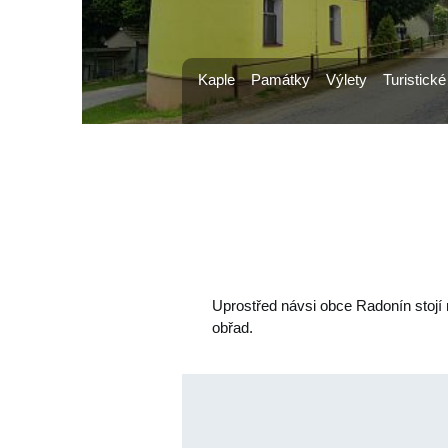
Kaple
Památky
Výlety
Turistické
Uprostřed návsi obce Radonín stojí 
obřad.