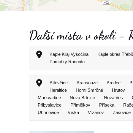
Další místa v okolí - 
Kaple Kraj Vysočina
Kaple okres Třebí
Památky Radonín
Bítovčice
Bransouze
Brodce
B
Heraltice
Horní Smrčné
Hrutov
Markvartice
Nová Brtnice
Nová Ves
Přibyslavice
Přímělkov
Příseka
Rače
Uhřínovice
Víska
Vržanov
Zašovice