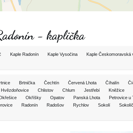
Radonín - kaplička
č
Kaple Radonín
Kaple Vysočina
Kaple Českomoravská 
rtnice
Brtnička
Čechtín
Červená Lhota
Číhalín
Čí
Hvězdoňovice
Chlistov
Chlum
Jestřebí
Kněžice
Okřešice
Okříšky
Opatov
Panská Lhota
Petrovice u 
rovice
Radonín
Radošov
Rychlov
Sokolí
Sokolí