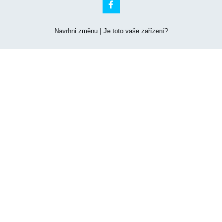

|
Navrhni změnu
Je toto vaše zařízení?