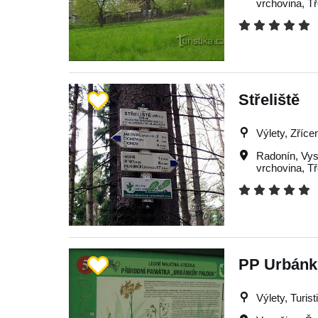
vrchovina
,
T
Střeliště
Výlety, Zřícen
Radonín
,
Vys
vrchovina
,
T
PP Urbánk
Výlety, Turist