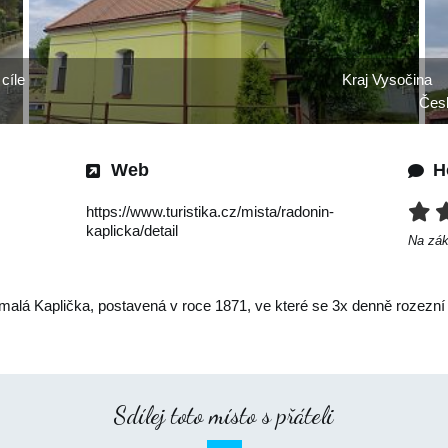
 cíle
Kraj Vysočina
Čes
Web
H
https://www.turistika.cz/mista/radonin-
kaplicka/detail
Na zá
malá Kaplička, postavená v roce 1871, ve které se 3x denně rozezní
Sdílej toto místo s přáteli