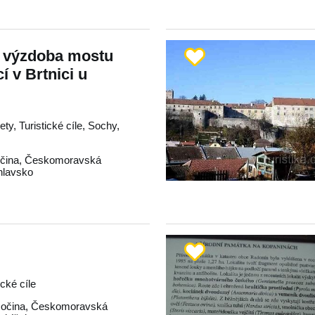
 výzdoba mostu
í v Brtnici u
ty, Turistické cíle, Sochy,
čina
,
Českomoravská
hlavsko
ické cíle
očina
,
Českomoravská