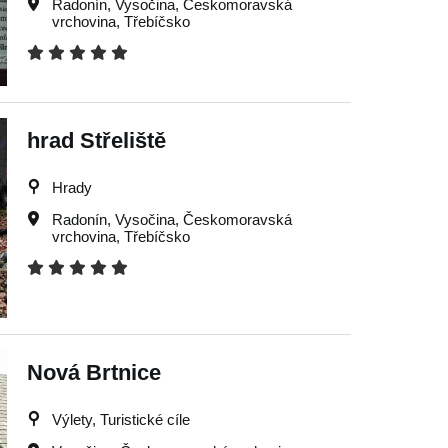
Radonín
,
Vysočina
,
Českomoravská
vrchovina
,
Třebíčsko
hrad Střeliště
Hrady
Radonín
,
Vysočina
,
Českomoravská
vrchovina
,
Třebíčsko
Nová Brtnice
Výlety, Turistické cíle