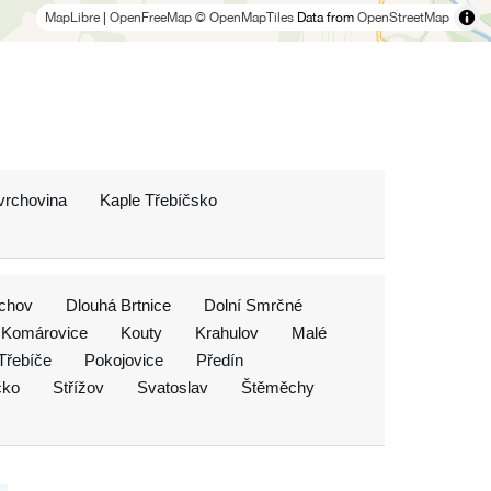
MapLibre
|
OpenFreeMap
© OpenMapTiles
Data from
OpenStreetMap
vrchovina
Kaple Třebíčsko
chov
Dlouhá Brtnice
Dolní Smrčné
Komárovice
Kouty
Krahulov
Malé
Třebíče
Pokojovice
Předín
čko
Střížov
Svatoslav
Štěměchy