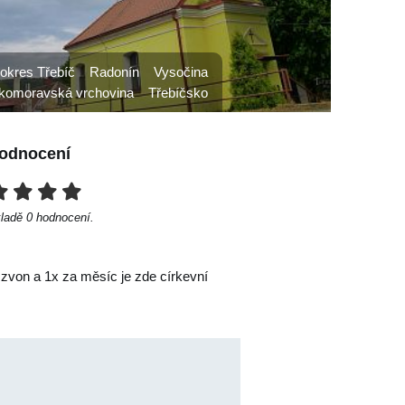
okres Třebíč
Radonín
Vysočina
komoravská vrchovina
Třebíčsko
odnocení
kladě
0
hodnocení.
 zvon a 1x za měsíc je zde církevní