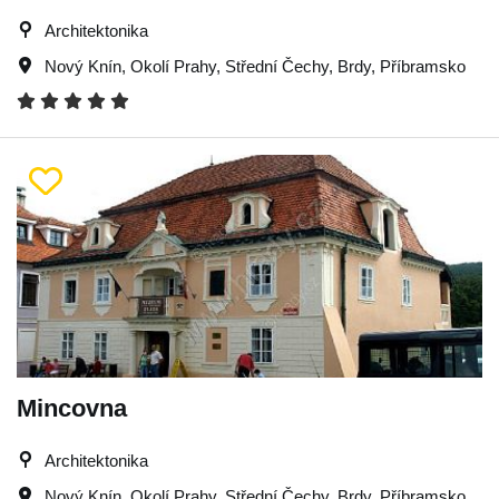
Architektonika
Nový Knín
,
Okolí Prahy
,
Střední Čechy
,
Brdy
,
Příbramsko
Mincovna
Architektonika
Nový Knín
,
Okolí Prahy
,
Střední Čechy
,
Brdy
,
Příbramsko