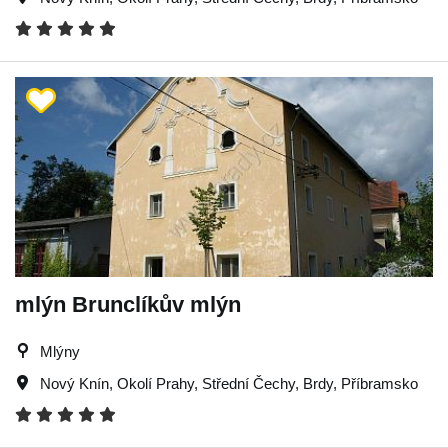
mlýn Brunclíkův mlýn
Mlýny
Nový Knín
,
Okolí Prahy
,
Střední Čechy
,
Brdy
,
Příbramsko