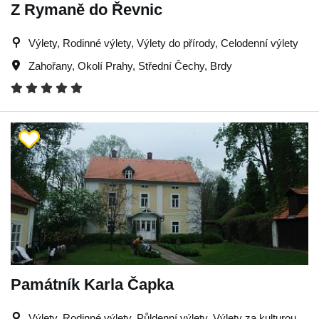
Z Rymaně do Řevnic
Výlety, Rodinné výlety, Výlety do přírody, Celodenní výlety
Zahořany
,
Okolí Prahy
,
Střední Čechy
,
Brdy
Památník Karla Čapka
Výlety, Rodinné výlety, Půldenní výlety, Výlety za kulturou