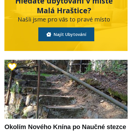
Hledáte ubytování v místě
Malá Hraštice?
Našli jsme pro vás to pravé místo
Najít Ubytování
Okolím Nového Knína po Naučné stezce