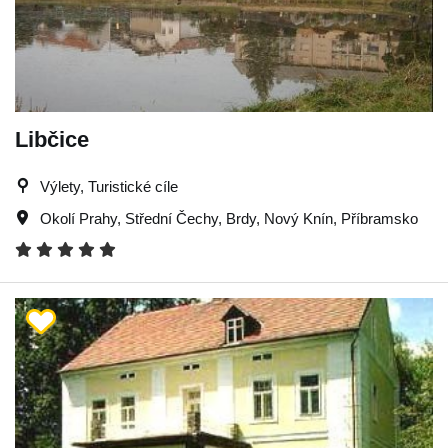
Libčice
Výlety, Turistické cíle
Okolí Prahy
,
Střední Čechy
,
Brdy
,
Nový Knín
,
Příbramsko