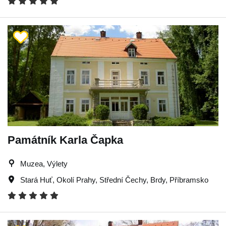
Památník Karla Čapka
Muzea, Výlety
Stará Huť
,
Okolí Prahy
,
Střední Čechy
,
Brdy
,
Příbramsko