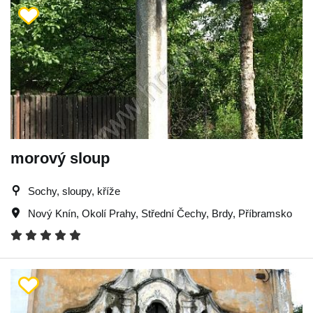
morový sloup
Sochy, sloupy, kříže
Nový Knín
,
Okolí Prahy
,
Střední Čechy
,
Brdy
,
Příbramsko