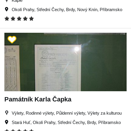
Kaple
Okolí Prahy
,
Střední Čechy
,
Brdy
,
Nový Knín
,
Příbramsko
Památník Karla Čapka
Výlety, Rodinné výlety, Půldenní výlety, Výlety za kulturou
Stará Huť
,
Okolí Prahy
,
Střední Čechy
,
Brdy
,
Příbramsko