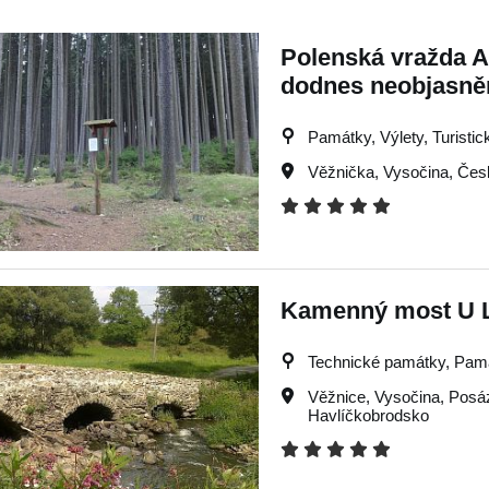
Polenská vražda A
dodnes neobjasněn
Památky, Výlety, Turisti
Věžnička
,
Vysočina
,
Čes
Kamenný most U Lu
Technické památky, Památ
Věžnice
,
Vysočina
,
Posá
Havlíčkobrodsko