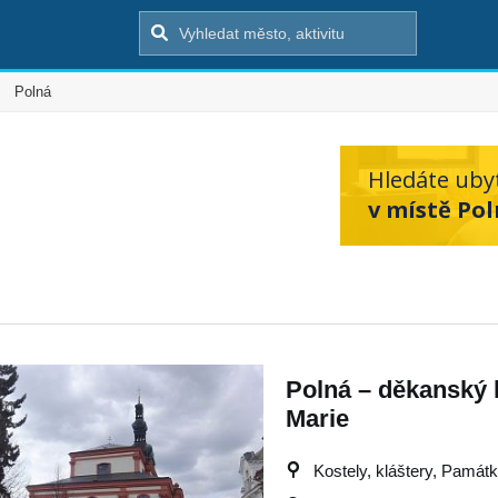
Polná
Hledáte uby
v místě Pol
Polná – děkanský 
Marie
Kostely, kláštery, Památky