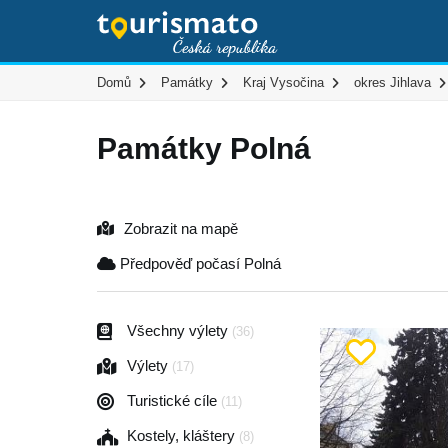
Domů
Památky
Kraj Vysočina
okres Jihlava
Památky Polná
Zobrazit na mapě
Předpověď počasí Polná
Všechny výlety
(36)
Výlety
(17)
Turistické cíle
(11)
Kostely, kláštery
(8)