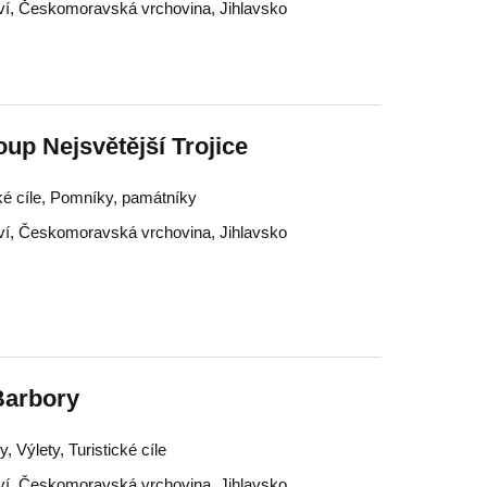
ví
,
Českomoravská vrchovina
,
Jihlavsko
oup Nejsvětější Trojice
cké cíle, Pomníky, památníky
ví
,
Českomoravská vrchovina
,
Jihlavsko
 Barbory
, Výlety, Turistické cíle
ví
,
Českomoravská vrchovina
,
Jihlavsko