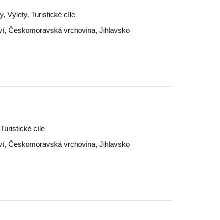
, Výlety, Turistické cíle
ví
,
Českomoravská vrchovina
,
Jihlavsko
uristické cíle
ví
,
Českomoravská vrchovina
,
Jihlavsko