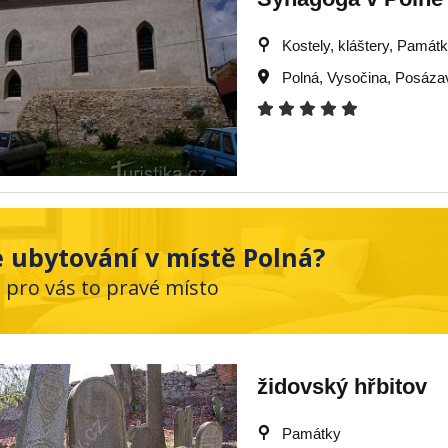
Kostely, kláštery, Památky
Polná
,
Vysočina
,
Posáza
 ubytování v místě Polná?
e pro vás to pravé místo
židovský hřbitov
Památky