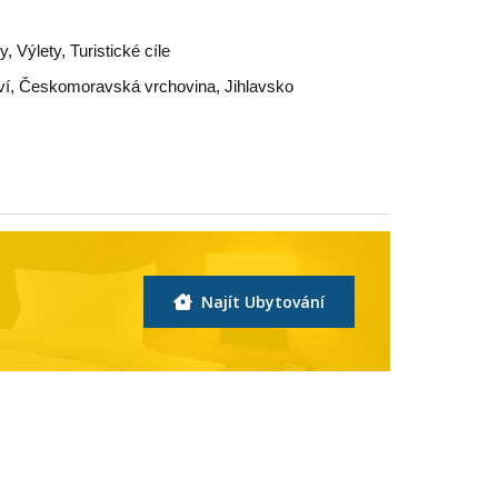
, Výlety, Turistické cíle
ví
,
Českomoravská vrchovina
,
Jihlavsko
Najít Ubytování