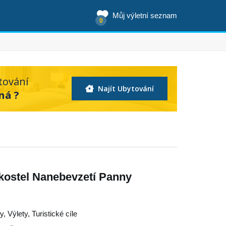
Můj výletní seznam
0
tování
Najít Ubytování
ná ?
kostel Nanebevzetí Panny
, Výlety, Turistické cíle