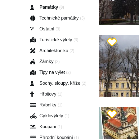
Památky
(8)
Technické památky
(3)
Ostatní
(3)
Turistické výlety
(3)
Architektonika
(2)
Zámky
(2)
Tipy na výlet
(2)
Sochy, sloupy, kříže
(2)
Hřbitovy
(1)
Rybníky
(1)
Cyklovýlety
(1)
Koupání
(1)
Přírodní koupání
(1)