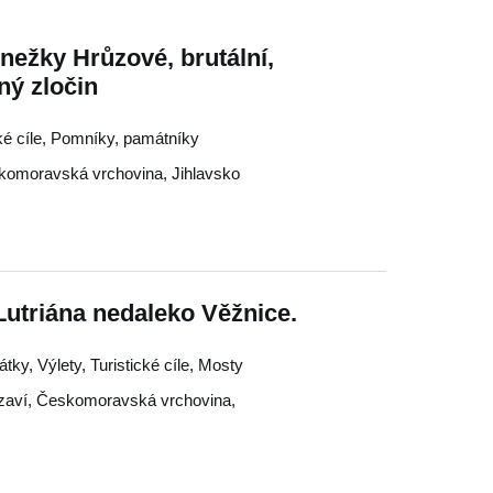
nežky Hrůzové, brutální,
ý zločin
cké cíle, Pomníky, památníky
komoravská vrchovina
,
Jihlavsko
triána nedaleko Věžnice.
ky, Výlety, Turistické cíle, Mosty
zaví
,
Českomoravská vrchovina
,