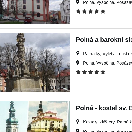
Polná
,
Vysočina
,
Posáza
Polná a barokní sl
Památky, Výlety, Turisti
Polná
,
Vysočina
,
Posáza
Polná - kostel sv.
Kostely, kláštery, Památky
Polná
,
Vysočina
,
Posáza