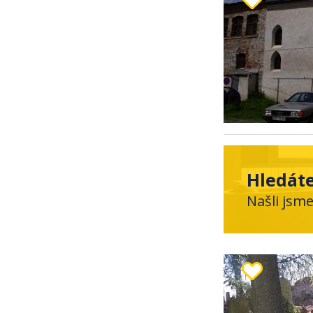
Hledáte
Našli jsm