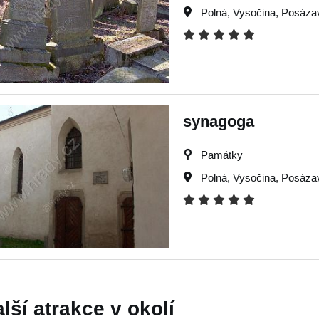
Polná
,
Vysočina
,
Posáza
synagoga
Památky
Polná
,
Vysočina
,
Posáza
alší atrakce v okolí