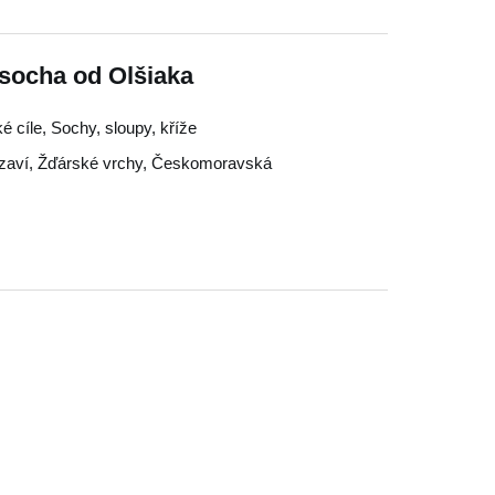
socha od Olšiaka
é cíle, Sochy, sloupy, kříže
zaví
,
Žďárské vrchy
,
Českomoravská