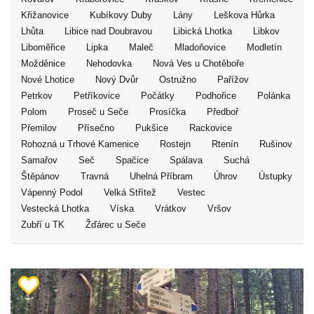
Křižanovice
Kubíkovy Duby
Lány
Leškova Hůrka
Lhůta
Libice nad Doubravou
Libická Lhotka
Libkov
Liboměřice
Lipka
Maleč
Mladoňovice
Modletín
Možděnice
Nehodovka
Nová Ves u Chotěboře
Nové Lhotice
Nový Dvůr
Ostružno
Pařížov
Petrkov
Petříkovice
Počátky
Podhořice
Polánka
Polom
Proseč u Seče
Prosíčka
Předboř
Přemilov
Přísečno
Pukšice
Rackovice
Rohozná u Trhové Kamenice
Rostejn
Rtenín
Rušinov
Samařov
Seč
Spačice
Spálava
Suchá
Štěpánov
Travná
Uhelná Příbram
Úhrov
Ústupky
Vápenný Podol
Velká Střítež
Vestec
Vestecká Lhotka
Víska
Vrátkov
Vršov
Zubří u TK
Žďárec u Seče