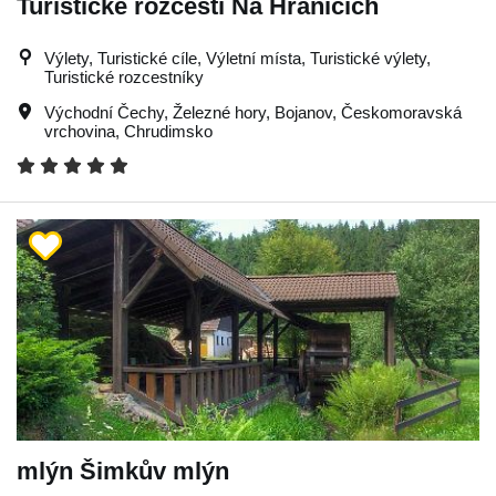
Turistické rozcestí Na Hranicích
Výlety, Turistické cíle, Výletní místa, Turistické výlety,
Turistické rozcestníky
Východní Čechy
,
Železné hory
,
Bojanov
,
Českomoravská
vrchovina
,
Chrudimsko
mlýn Šimkův mlýn