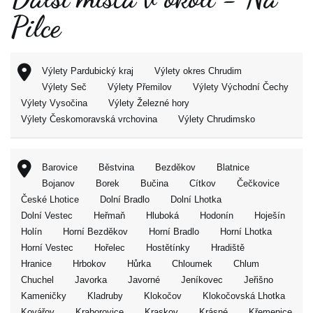
Pilce
Výlety Pardubický kraj
Výlety okres Chrudim
Výlety Seč
Výlety Přemilov
Výlety Východní Čechy
Výlety Vysočina
Výlety Železné hory
Výlety Českomoravská vrchovina
Výlety Chrudimsko
Barovice
Běstvina
Bezděkov
Blatnice
Bojanov
Borek
Bučina
Cítkov
Čečkovice
České Lhotice
Dolní Bradlo
Dolní Lhotka
Dolní Vestec
Heřmaň
Hluboká
Hodonín
Hoješín
Holín
Horní Bezděkov
Horní Bradlo
Horní Lhotka
Horní Vestec
Hořelec
Hostětínky
Hradiště
Hranice
Hrbokov
Hůrka
Chloumek
Chlum
Chuchel
Javorka
Javorné
Jeníkovec
Jeřišno
Kameničky
Kladruby
Klokočov
Klokočovská Lhotka
Kovářov
Kraborovice
Kraskov
Krásné
Křemenice