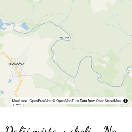
MapLibre
|
OpenFreeMap
© OpenMapTiles
Data from
OpenStreetMap
Další místa v okolí - Na