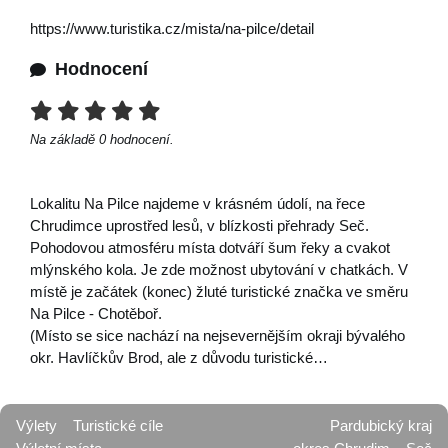
https://www.turistika.cz/mista/na-pilce/detail
Hodnocení
Na základě
0
hodnocení.
Lokalitu Na Pilce najdeme v krásném údolí, na řece
Chrudimce uprostřed lesů, v blízkosti přehrady Seč.
Pohodovou atmosféru místa dotváří šum řeky a cvakot
mlýnského kola. Je zde možnost ubytování v chatkách. V
místě je začátek (konec) žluté turistické značka ve směru
Na Pilce - Chotěboř.
(Místo se sice nachází na nejsevernějším okraji bývalého
okr. Havlíčkův Brod, ale z důvodu turistické…
Výlety
Turistické cíle
Pardubický kraj