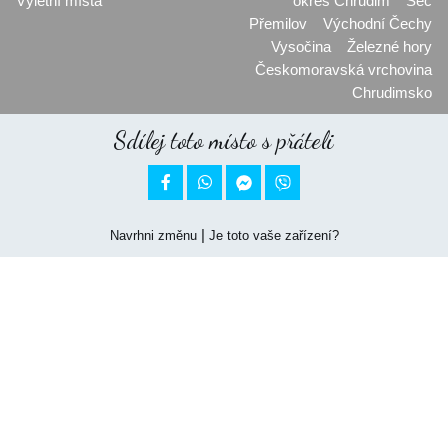
Výletní místa
okres Chrudim
Seč
Přemilov
Východní Čechy
Vysočina
Železné hory
Českomoravská vrchovina
Chrudimsko
Sdílej toto místo s přáteli


|
Navrhni změnu
Je toto vaše zařízení?