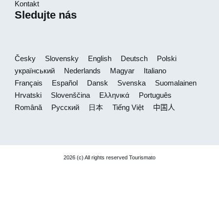
Kontakt
Sledujte nás
Česky
Slovensky
English
Deutsch
Polski
український
Nederlands
Magyar
Italiano
Français
Español
Dansk
Svenska
Suomalainen
Hrvatski
Slovenščina
Ελληνικά
Português
Română
Русский
日本
Tiếng Việt
中国人
2026 (c) All rights reserved Tourismato