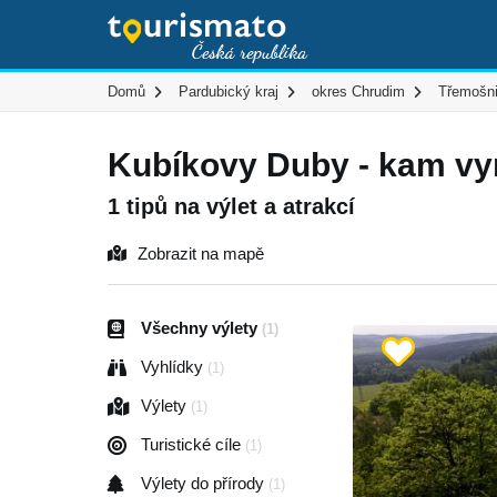
Domů
Pardubický kraj
okres Chrudim
Třemošn
Kubíkovy Duby - kam vyr
1 tipů na výlet a atrakcí
Zobrazit na mapě
Všechny výlety
(1)
Vyhlídky
(1)
Výlety
(1)
Turistické cíle
(1)
Výlety do přírody
(1)