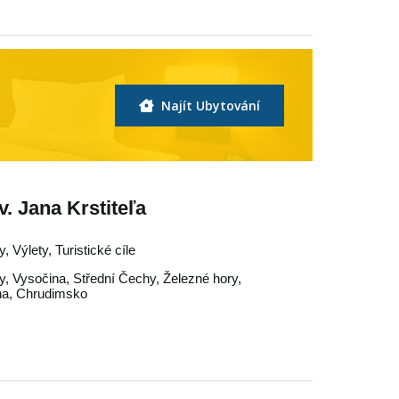
Najít Ubytování
v. Jana Krstiteľa
, Výlety, Turistické cíle
y
,
Vysočina
,
Střední Čechy
,
Železné hory
,
na
,
Chrudimsko