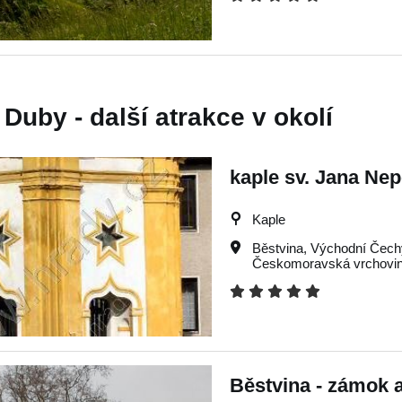
Duby - další atrakce v okolí
kaple sv. Jana N
Kaple
Běstvina
,
Východní Čech
Českomoravská vrchovi
Běstvina - zámok a