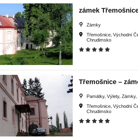
zámek Třemošnic
Zámky
Třemošnice
,
Východní Č
Chrudimsko
Třemošnice – zám
Památky, Výlety, Zámky, T
Třemošnice
,
Východní Č
Chrudimsko