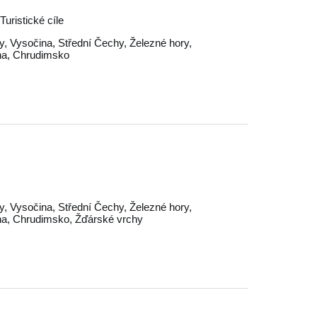
uristické cíle
y
,
Vysočina
,
Střední Čechy
,
Železné hory
,
na
,
Chrudimsko
y
,
Vysočina
,
Střední Čechy
,
Železné hory
,
na
,
Chrudimsko
,
Žďárské vrchy