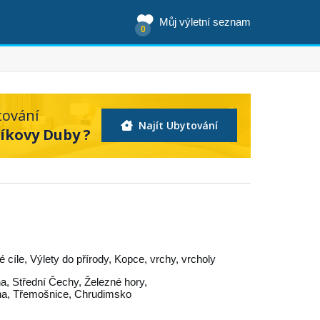
Můj výletní seznam
0
tování
Najít Ubytování
íkovy Duby ?
ké cíle, Výlety do přírody, Kopce, vrchy, vrcholy
na
,
Střední Čechy
,
Železné hory
,
na
,
Třemošnice
,
Chrudimsko