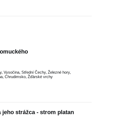
epomuckého
y
,
Vysočina
,
Střední Čechy
,
Železné hory
,
na
,
Chrudimsko
,
Žďárské vrchy
 jeho strážca - strom platan