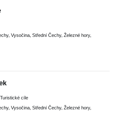
e
echy
,
Vysočina
,
Střední Čechy
,
Železné hory
,
ek
uristické cíle
echy
,
Vysočina
,
Střední Čechy
,
Železné hory
,