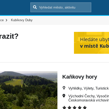
ice
Kubíkovy Duby
azit?
Hledáte uby
v místě Kub
Kaňkovy hory
Vyhlídky, Výlety, Turistic
Východní Čechy
,
Vysoči
Českomoravská vrchovi