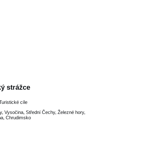
ý strážce
uristické cíle
y
,
Vysočina
,
Střední Čechy
,
Železné hory
,
na
,
Chrudimsko