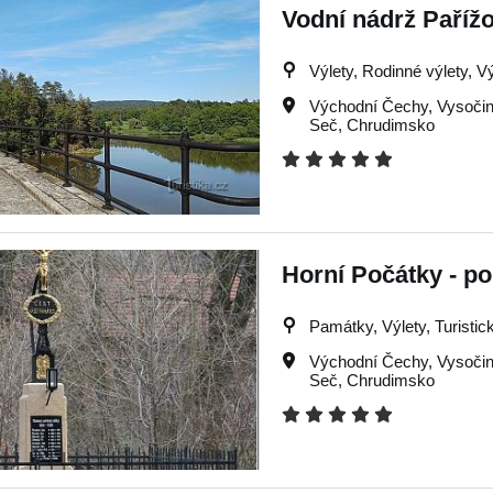
Vodní nádrž Paříž
Výlety, Rodinné výlety, Vý
Východní Čechy
,
Vysoči
Seč
,
Chrudimsko
Horní Počátky - p
Památky, Výlety, Turistic
Východní Čechy
,
Vysoči
Seč
,
Chrudimsko