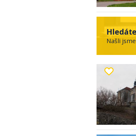
Hledáte
Našli jsme