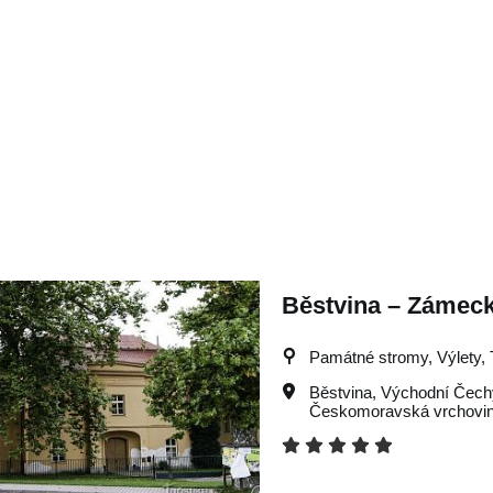
Běstvina – Zámeck
Památné stromy, Výlety, T
Běstvina
,
Východní Čech
Českomoravská vrchovi