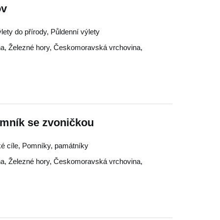
ov
lety do přírody, Půldenní výlety
na
,
Železné hory
,
Českomoravská vrchovina
,
omník se zvoničkou
ké cíle, Pomníky, památníky
na
,
Železné hory
,
Českomoravská vrchovina
,