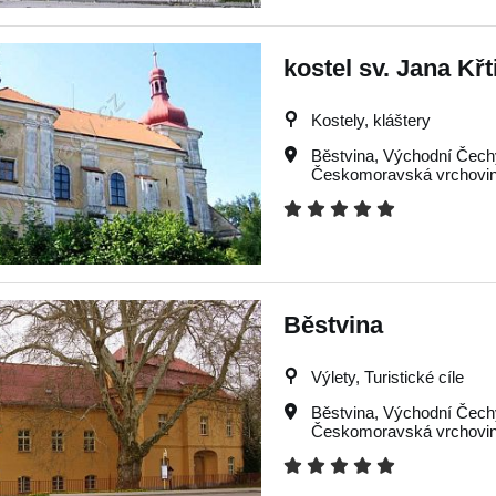
kostel sv. Jana Křt
Kostely, kláštery
Běstvina
,
Východní Čech
Českomoravská vrchovi
Běstvina
Výlety, Turistické cíle
Běstvina
,
Východní Čech
Českomoravská vrchovi