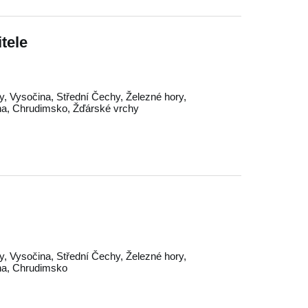
itele
y
,
Vysočina
,
Střední Čechy
,
Železné hory
,
na
,
Chrudimsko
,
Žďárské vrchy
y
,
Vysočina
,
Střední Čechy
,
Železné hory
,
na
,
Chrudimsko