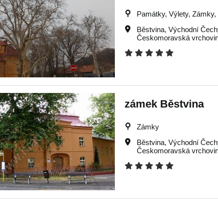
Památky, Výlety, Zámky, T
Běstvina
,
Východní Čech
Českomoravská vrchovi
zámek Běstvina
Zámky
Běstvina
,
Východní Čech
Českomoravská vrchovi