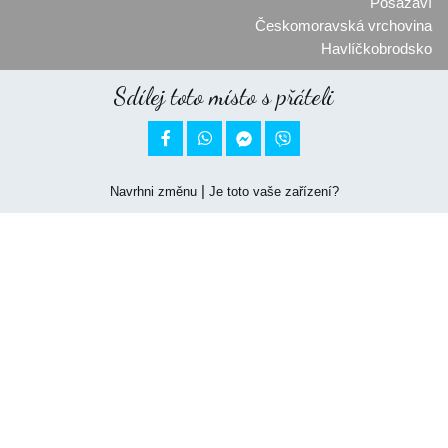
Posázaví
Českomoravská vrchovina
Havlíčkobrodsko
Sdílej toto místo s přáteli


|
Navrhni změnu
Je toto vaše zařízení?