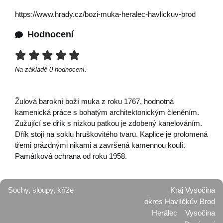
https://www.hrady.cz/bozi-muka-heralec-havlickuv-brod
Hodnocení
Na základě
0
hodnocení.
Žulová barokní boží muka z roku 1767, hodnotná
kamenická práce s bohatým architektonickým členěním.
Zužující se dřík s nízkou patkou je zdobený kanelováním.
Dřík stojí na soklu hruškovitého tvaru. Kaplice je prolomená
třemi prázdnými nikami a završená kamennou koulí.
Památková ochrana od roku 1958.
Sochy, sloupy, kříže
Kraj Vysočina
okres Havlíčkův Brod
Herálec
Vysočina