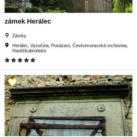
zámek Herálec
Zámky
Herálec
,
Vysočina
,
Posázaví
,
Českomoravská vrchovina
,
Havlíčkobrodsko