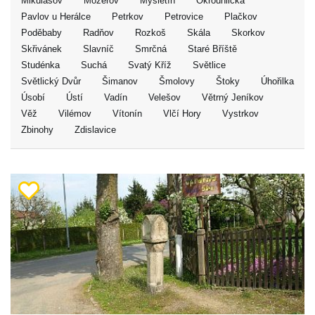
Mikulášov
Mozerov
Mysletín
Okrouhlička
Pavlov u Herálce
Petrkov
Petrovice
Plačkov
Poděbaby
Radňov
Rozkoš
Skála
Skorkov
Skřivánek
Slavníč
Smrčná
Staré Bříště
Studénka
Suchá
Svatý Kříž
Světlice
Světlický Dvůr
Šimanov
Šmolovy
Štoky
Úhořilka
Úsobí
Ústí
Vadín
Velešov
Větrný Jeníkov
Věž
Vilémov
Vítonín
Vlčí Hory
Vystrkov
Zbinohy
Zdislavice