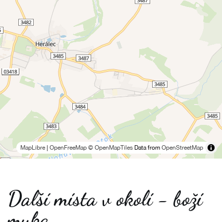
MapLibre
|
OpenFreeMap
© OpenMapTiles
Data from
OpenStreetMap
Další místa v okolí - boží
muka