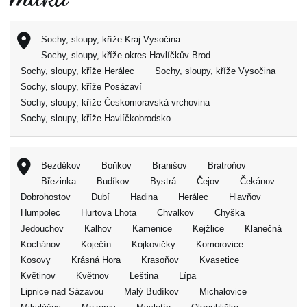
Sochy, sloupy, kříže Kraj Vysočina
Sochy, sloupy, kříže okres Havlíčkův Brod
Sochy, sloupy, kříže Herálec
Sochy, sloupy, kříže Vysočina
Sochy, sloupy, kříže Posázaví
Sochy, sloupy, kříže Českomoravská vrchovina
Sochy, sloupy, kříže Havlíčkobrodsko
Bezděkov
Boňkov
Branišov
Bratroňov
Březinka
Budíkov
Bystrá
Čejov
Čekánov
Dobrohostov
Dubí
Hadina
Herálec
Hlavňov
Humpolec
Hurtova Lhota
Chvalkov
Chyška
Jedouchov
Kalhov
Kamenice
Kejžlice
Klanečná
Kochánov
Koječín
Kojkovičky
Komorovice
Kosovy
Krásná Hora
Krasoňov
Kvasetice
Květinov
Květnov
Leština
Lípa
Lipnice nad Sázavou
Malý Budíkov
Michalovice