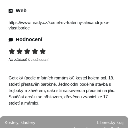
Web
https://www.hrady.cz/kostel-sv-kateriny-alexandrijske-
vlastiborice
Hodnocení
Na základě
0
hodnocení.
Gotický (podle místních románský) kostel kolem pol. 18.
století přestavěn barokně. Jednolodní podélná stavba s
trojbokým závěrem, sakristií na severu a předsíní na jihu.
Součást areálu se hřbitovem, dřevěnou zvonicí ze 17.
století a márnicí.
Kostely, kláštery
Liberecký kraj