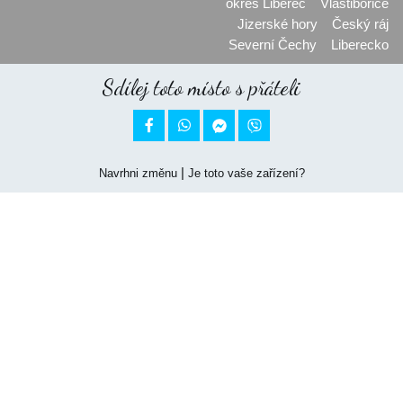
okres Liberec
Vlastibořice
Jizerské hory
Český ráj
Severní Čechy
Liberecko
Sdílej toto místo s přáteli


|
Navrhni změnu
Je toto vaše zařízení?