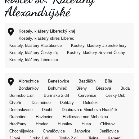
Alexandrijské
Kostely, kláštery Liberecký kraj
Kostely, kláštery okres Liberec
Kostely, kláštery Vlastibořice
Kostely, kláštery Jizerské hory
Kostely, kláštery Český ráj
Kostely, kláštery Severní Čechy
Kostely, kláštery Liberecko
Albrechtice
Benešovice
Bezděčín
Bílá
Bohdánkov
Bohumileč
Břehy
Březová
Buda
Buřínsko 1.díl
Buřínsko 2.díl
Červenice
Český Dub
Čtveřín
Daliměřice
Dehtáry
Doleček
Domaslavice
Doubí
Doubrava u Mnichova Hradiště
Drahotice
Havlovice
Hodkovice nad Mohelkou
Hradčany
Hradec
Hubálov
Husa
Chlistov
Chocnějovice
Chvalčovice
Janovice
Jenišovice
Jílové
Jirsko 1.díl
Jirsko 2.díl
Jivina
Kamení