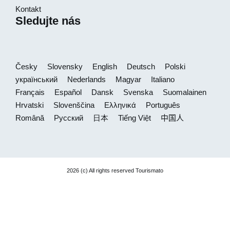
Kontakt
Sledujte nás
Česky
Slovensky
English
Deutsch
Polski
український
Nederlands
Magyar
Italiano
Français
Español
Dansk
Svenska
Suomalainen
Hrvatski
Slovenščina
Ελληνικά
Português
Română
Русский
日本
Tiếng Việt
中国人
2026 (c) All rights reserved Tourismato