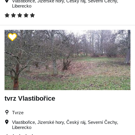
Vlastibořice
,
Jizerské hory
,
Český ráj
,
Severní Čechy
,
Liberecko
tvrz Vlastibořice
Tvrze
Vlastibořice
,
Jizerské hory
,
Český ráj
,
Severní Čechy
,
Liberecko