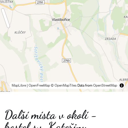
MapLibre
|
OpenFreeMap
© OpenMapTiles
Data from
OpenStreetMap
Další místa v okolí -
kostel sv. Kateřiny