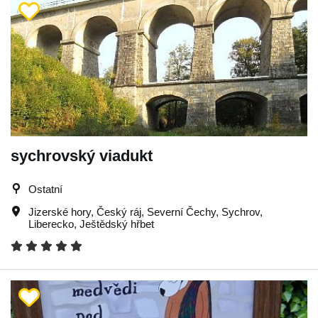
sychrovský viadukt
Ostatní
Jizerské hory
,
Český ráj
,
Severní Čechy
,
Sychrov
,
Liberecko
,
Ještědský hřbet