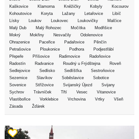
Kaškovice
Klamorna
Kněžičky
Kobyly
Kocourov
Kohoutovice
Koryta
Lažany
Letařovice
Libíč
Lísky
Loukov
Loukovec
Loukovičky
Malčice
Malý Dub
Malý Rohozec
Močítka
Modřišice
Mokrý
Mokřiny
Nesvačily
Odolenovice
Ohrazenice
Paceřice
Padařovice
Pěnčín
Petrašovice
Ploukonice
Podhora
Podjestřábí
Přepeře
Příšovice
Radimovice
Radoňovice
Radostín
Radvanice
Roudný u Frýdštejna
Roveň
Sedlejovice
Sedlisko
Sedlíšťka
Sestroňovice
Sezemice
Slavíkov
Soběslavice
Sobotice
Sovenice
Střížovice
Svijanský Újezd
Svijany
Sychrov
Trávníček
Třtí
Vesec
Vitanovice
Vlastibořice
Vorklebice
Vrchovina
Vrtky
Všeň
Zásada
Žďárek