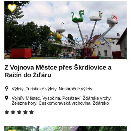
Z Vojnova Městce přes Škrdlovice a
Račín do Žďáru
Výlety, Turistické výlety, Nenáročné výlety
Vojnův Městec
,
Vysočina
,
Posázaví
,
Žďárské vrchy
,
Železné hory
,
Českomoravská vrchovina
,
Žďársko