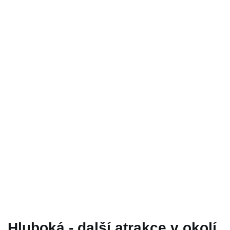
Hluboká - další atrakce v okolí