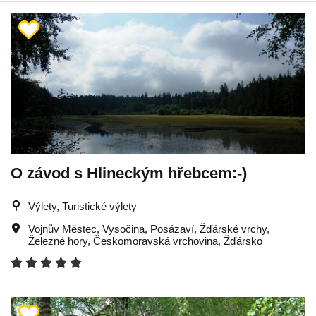
O závod s Hlineckým hřebcem:-)
Výlety, Turistické výlety
Vojnův Městec
,
Vysočina
,
Posázaví
,
Žďárské vrchy
,
Železné hory
,
Českomoravská vrchovina
,
Žďársko