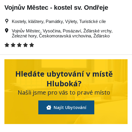
Vojnův Městec - kostel sv. Ondřeje
Kostely, kláštery, Památky, Výlety, Turistické cíle
Vojnův Městec
,
Vysočina
,
Posázaví
,
Žďárské vrchy
,
Železné hory
,
Českomoravská vrchovina
,
Žďársko
Hledáte ubytování v místě
Hluboká?
Našli jsme pro vás to pravé místo
Najít Ubytování