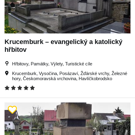
Krucemburk – evangelický a katolický
hřbitov
Hřbitovy, Památky, Výlety, Turistické cíle
Krucemburk
,
Vysočina
,
Posázaví
,
Žďárské vrchy
,
Železné
hory
,
Českomoravská vrchovina
,
Havlíčkobrodsko