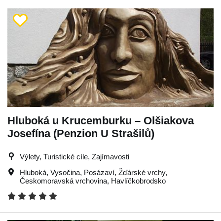
Hluboká u Krucemburku – Olšiakova
Josefína (Penzion U Strašilů)
Výlety, Turistické cíle, Zajímavosti
Hluboká
,
Vysočina
,
Posázaví
,
Žďárské vrchy
,
Českomoravská vrchovina
,
Havlíčkobrodsko