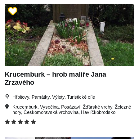
Krucemburk – hrob malíře Jana
Zrzavého
Hřbitovy, Památky, Výlety, Turistické cíle
Krucemburk
,
Vysočina
,
Posázaví
,
Žďárské vrchy
,
Železné
hory
,
Českomoravská vrchovina
,
Havlíčkobrodsko