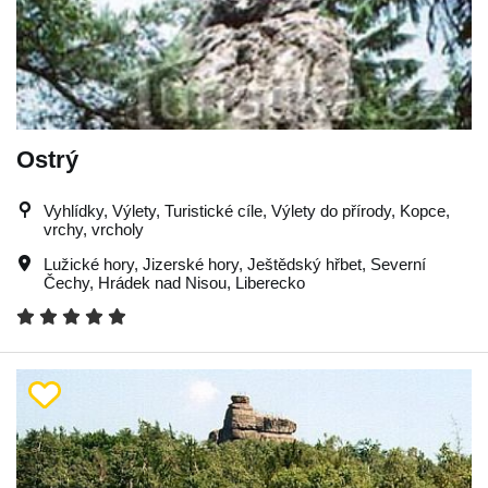
Ostrý
Vyhlídky, Výlety, Turistické cíle, Výlety do přírody, Kopce,
vrchy, vrcholy
Lužické hory
,
Jizerské hory
,
Ještědský hřbet
,
Severní
Čechy
,
Hrádek nad Nisou
,
Liberecko