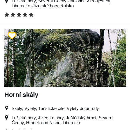
Lužické hory
,
Severní Čechy
,
Jablonné v Podještědí
,
Liberecko
,
Jizerské hory
,
Ralsko
Horní skály
Skály, Výlety, Turistické cíle, Výlety do přírody
Lužické hory
,
Jizerské hory
,
Ještědský hřbet
,
Severní
Čechy
,
Hrádek nad Nisou
,
Liberecko