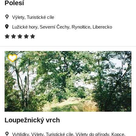
Polesí
Výlety, Turistické cíle
Lužické hory
,
Severní Čechy
,
Rynoltice
,
Liberecko
Loupežnický vrch
Vyhlídky, Výlety, Turistické cíle, Výlety do přírody, Kopce,