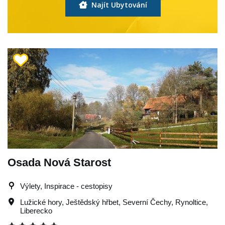
Najít Ubytování
Osada Nová Starost
Výlety, Inspirace - cestopisy
Lužické hory
,
Ještědský hřbet
,
Severní Čechy
,
Rynoltice
,
Liberecko