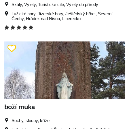
Skály, Výlety, Turistické cíle, Výlety do přírody
Lužické hory
,
Jizerské hory
,
Ještědský hřbet
,
Severní
Čechy
,
Hrádek nad Nisou
,
Liberecko
boží muka
Sochy, sloupy, kříže