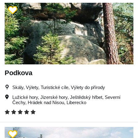
Podkova
Skály, Výlety, Turistické cíle, Výlety do přírody
Lužické hory
,
Jizerské hory
,
Ještědský hřbet
,
Severní
Čechy
,
Hrádek nad Nisou
,
Liberecko