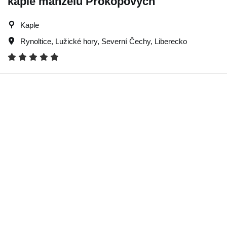
kaple manželů Prokopových
Kaple
Rynoltice
,
Lužické hory
,
Severní Čechy
,
Liberecko