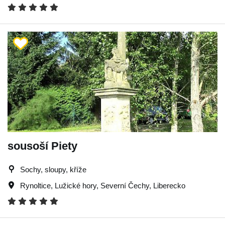
sousoší Piety
Sochy, sloupy, kříže
Rynoltice
,
Lužické hory
,
Severní Čechy
,
Liberecko