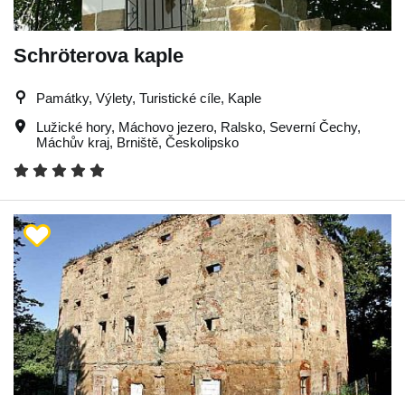
Schröterova kaple
Památky, Výlety, Turistické cíle, Kaple
Lužické hory
,
Máchovo jezero
,
Ralsko
,
Severní Čechy
,
Máchův kraj
,
Brniště
,
Českolipsko