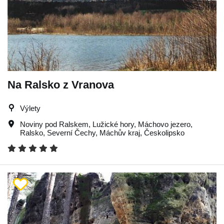
Na Ralsko z Vranova
Výlety
Noviny pod Ralskem
,
Lužické hory
,
Máchovo jezero
,
Ralsko
,
Severní Čechy
,
Máchův kraj
,
Českolipsko