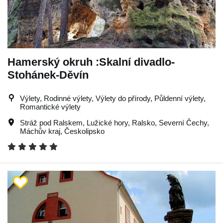
Hamerský okruh :Skalní divadlo-
Stohánek-Děvín
Výlety, Rodinné výlety, Výlety do přírody, Půldenní výlety,
Romantické výlety
Stráž pod Ralskem
,
Lužické hory
,
Ralsko
,
Severní Čechy
,
Máchův kraj
,
Českolipsko