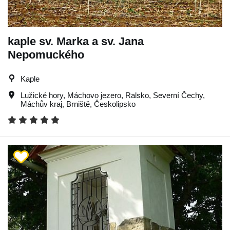
kaple sv. Marka a sv. Jana
Nepomuckého
Kaple
Lužické hory
,
Máchovo jezero
,
Ralsko
,
Severní Čechy
,
Máchův kraj
,
Brniště
,
Českolipsko