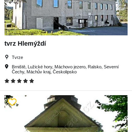
tvrz Hlemýždí
Tvrze
Brniště
,
Lužické hory
,
Máchovo jezero
,
Ralsko
,
Severní
Čechy
,
Máchův kraj
,
Českolipsko