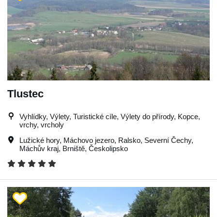
Tlustec
Vyhlídky, Výlety, Turistické cíle, Výlety do přírody, Kopce,
vrchy, vrcholy
Lužické hory
,
Máchovo jezero
,
Ralsko
,
Severní Čechy
,
Máchův kraj
,
Brniště
,
Českolipsko