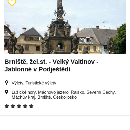
Brniště, žel.st. - Velký Valtinov -
Jablonné v Podještědí
Výlety, Turistické výlety
Lužické hory
,
Máchovo jezero
,
Ralsko
,
Severní Čechy
,
Máchův kraj
,
Brniště
,
Českolipsko