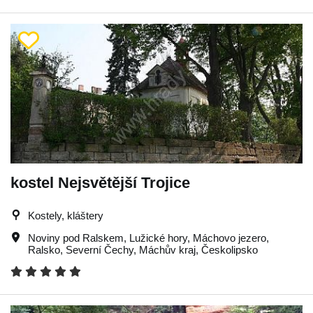
kostel Nejsvětější Trojice
Kostely, kláštery
Noviny pod Ralskem
,
Lužické hory
,
Máchovo jezero
,
Ralsko
,
Severní Čechy
,
Máchův kraj
,
Českolipsko