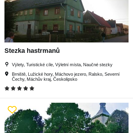
Stezka hastrmanů
Výlety, Turistické cíle, Výletní místa, Naučné stezky
Brniště
,
Lužické hory
,
Máchovo jezero
,
Ralsko
,
Severní
Čechy
,
Máchův kraj
,
Českolipsko