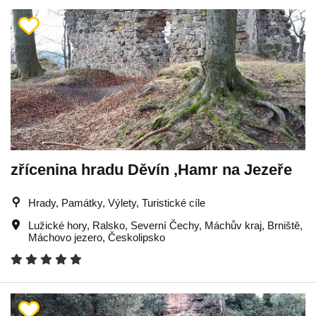
zřícenina hradu Děvín ,Hamr na Jezeře
Hrady, Památky, Výlety, Turistické cíle
Lužické hory
,
Ralsko
,
Severní Čechy
,
Máchův kraj
,
Brniště
,
Máchovo jezero
,
Českolipsko