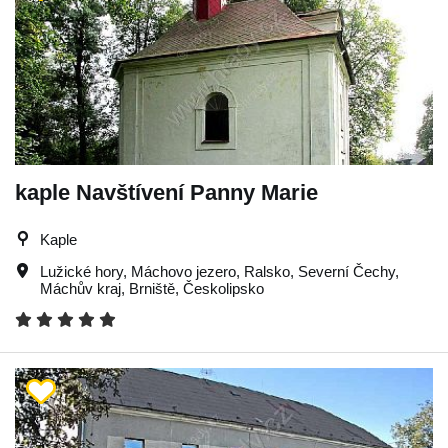
kaple Navštívení Panny Marie
Kaple
Lužické hory
,
Máchovo jezero
,
Ralsko
,
Severní Čechy
,
Máchův kraj
,
Brniště
,
Českolipsko