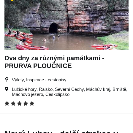
Dva dny za různými památkami -
PRURVA PLOUČNICE
Výlety, Inspirace - cestopisy
Lužické hory
,
Ralsko
,
Severní Čechy
,
Máchův kraj
,
Brniště
,
Máchovo jezero
,
Českolipsko