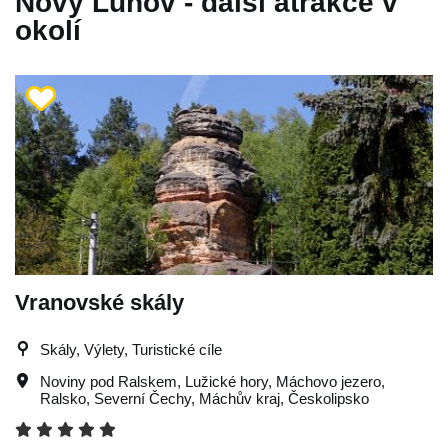
Nový Luhov - další atrakce v
okolí
Vranovské skály
Skály, Výlety, Turistické cíle
Noviny pod Ralskem
,
Lužické hory
,
Máchovo jezero
,
Ralsko
,
Severní Čechy
,
Máchův kraj
,
Českolipsko