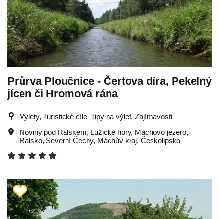
Průrva Ploučnice - Čertova díra, Pekelný
jícen či Hromová rána
Výlety, Turistické cíle, Tipy na výlet, Zajímavosti
Noviny pod Ralskem
,
Lužické hory
,
Máchovo jezero
,
Ralsko
,
Severní Čechy
,
Máchův kraj
,
Českolipsko