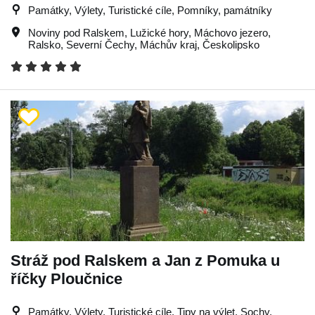
Památky, Výlety, Turistické cíle, Pomníky, památníky
Noviny pod Ralskem
,
Lužické hory
,
Máchovo jezero
,
Ralsko
,
Severní Čechy
,
Máchův kraj
,
Českolipsko
Stráž pod Ralskem a Jan z Pomuka u
říčky Ploučnice
Památky, Výlety, Turistické cíle, Tipy na výlet, Sochy,