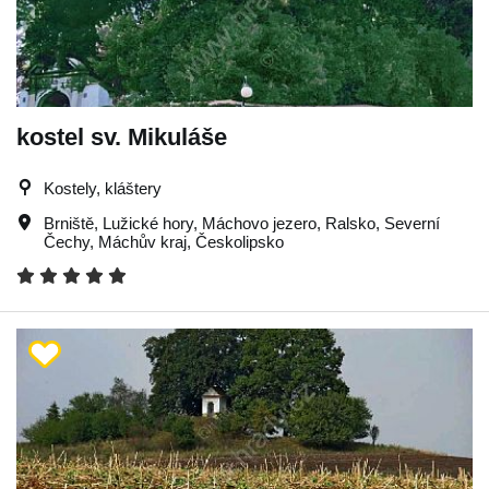
kostel sv. Mikuláše
Kostely, kláštery
Brniště
,
Lužické hory
,
Máchovo jezero
,
Ralsko
,
Severní
Čechy
,
Máchův kraj
,
Českolipsko