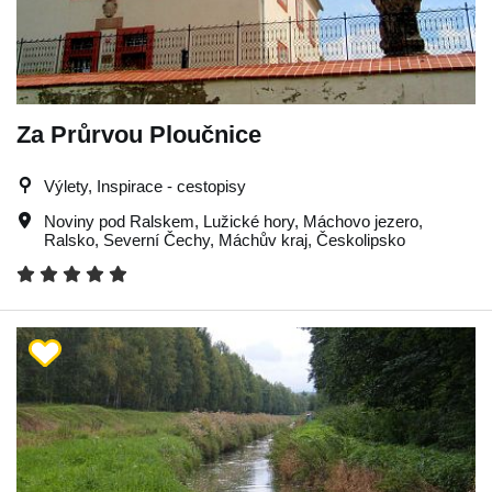
Za Průrvou Ploučnice
Výlety, Inspirace - cestopisy
Noviny pod Ralskem
,
Lužické hory
,
Máchovo jezero
,
Ralsko
,
Severní Čechy
,
Máchův kraj
,
Českolipsko