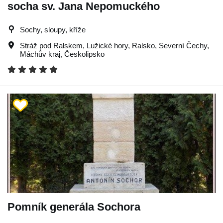
socha sv. Jana Nepomuckého
Sochy, sloupy, kříže
Stráž pod Ralskem
,
Lužické hory
,
Ralsko
,
Severní Čechy
,
Máchův kraj
,
Českolipsko
Pomník generála Sochora