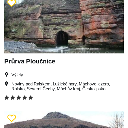
Průrva Ploučnice
Výlety
Noviny pod Ralskem
,
Lužické hory
,
Máchovo jezero
,
Ralsko
,
Severní Čechy
,
Máchův kraj
,
Českolipsko