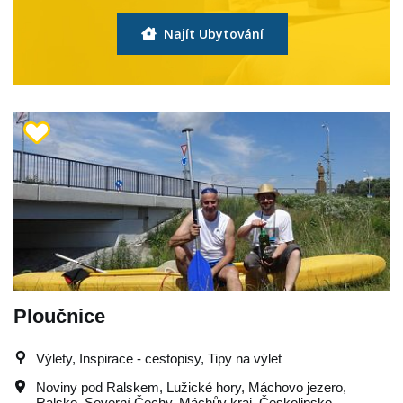
Najít Ubytování
Ploučnice
Výlety, Inspirace - cestopisy, Tipy na výlet
Noviny pod Ralskem
,
Lužické hory
,
Máchovo jezero
,
Ralsko
,
Severní Čechy
,
Máchův kraj
,
Českolipsko