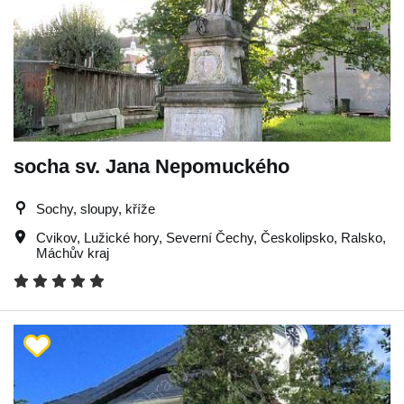
socha sv. Jana Nepomuckého
Sochy, sloupy, kříže
Cvikov
,
Lužické hory
,
Severní Čechy
,
Českolipsko
,
Ralsko
,
Máchův kraj