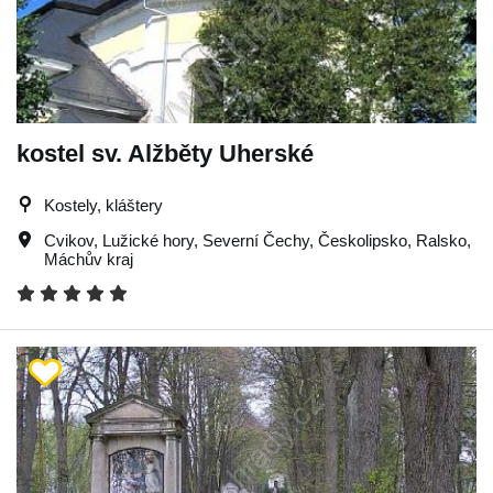
kostel sv. Alžběty Uherské
Kostely, kláštery
Cvikov
,
Lužické hory
,
Severní Čechy
,
Českolipsko
,
Ralsko
,
Máchův kraj