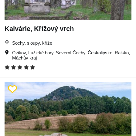
Kalvárie, Křížový vrch
Sochy, sloupy, kříže
Cvikov
,
Lužické hory
,
Severní Čechy
,
Českolipsko
,
Ralsko
,
Máchův kraj