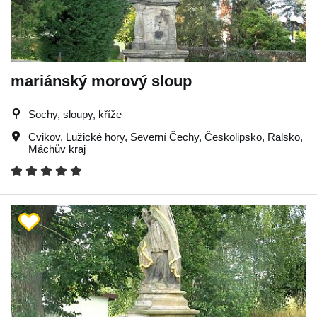
mariánský morový sloup
Sochy, sloupy, kříže
Cvikov
,
Lužické hory
,
Severní Čechy
,
Českolipsko
,
Ralsko
,
Máchův kraj