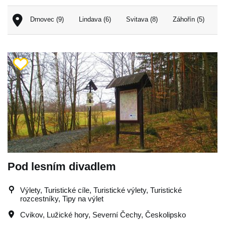
Drnovec (9)
Lindava (6)
Svitava (8)
Záhořín (5)
Pod lesním divadlem
Výlety, Turistické cíle, Turistické výlety, Turistické
rozcestníky, Tipy na výlet
Cvikov
,
Lužické hory
,
Severní Čechy
,
Českolipsko