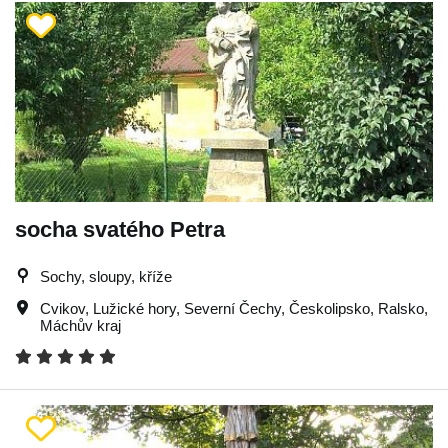
socha svatého Petra
Sochy, sloupy, kříže
Cvikov
,
Lužické hory
,
Severní Čechy
,
Českolipsko
,
Ralsko
,
Máchův kraj