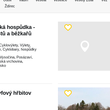
Ždírec
ká hospůdka -
stů a běžkařů
yklovýlety, Výlety,
le, Cyklobary, hospůdky
Vysočina
,
Posázaví
,
ká vrchovina
,
dsko
yfový hřbitov