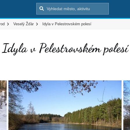
rod
Veselý Žďár
Idyla v Pelestrovském polesí
Idyla v Pelestrovském polesí