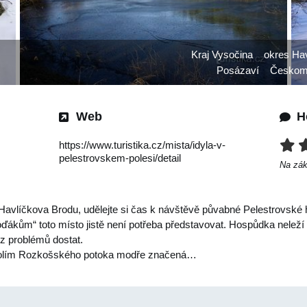
Kraj Vysočina
okres Ha
Posázaví
Českomo
Web
H
https://www.turistika.cz/mista/idyla-v-
pelestrovskem-polesi/detail
Na zá
Havlíčkova Brodu, udělejte si čas k návštěvě půvabné Pelestrovské 
ďákům“ toto místo jistě není potřeba představovat. Hospůdka nelež
bez problémů dostat.
dolím Rozkošského potoka modře značená…