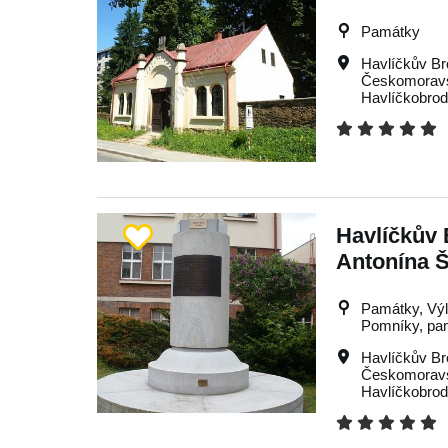
Památky
Havlíčkův Br
Českomoravs
Havlíčkobro
Havlíčkův 
Antonína 
Památky, Výle
Pomníky, pa
Havlíčkův Br
Českomoravs
Havlíčkobro