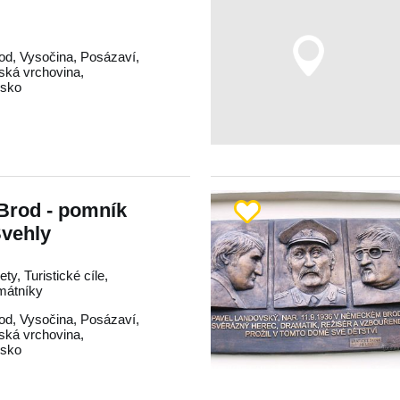
od
,
Vysočina
,
Posázaví
,
ká vrchovina
,
dsko
Brod - pomník
Švehly
ty, Turistické cíle,
mátníky
od
,
Vysočina
,
Posázaví
,
ká vrchovina
,
dsko