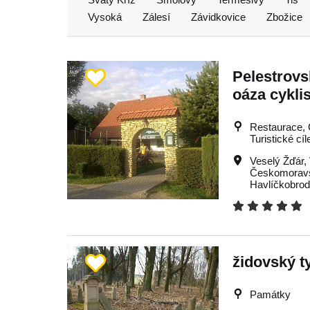
Vysoká
Zálesí
Závidkovice
Zbožice
Pelestrovs
oáza cykli
Restaurace, C
Turistické cí
Veselý Žďár
,
Českomoravs
Havlíčkobro
židovský t
Památky