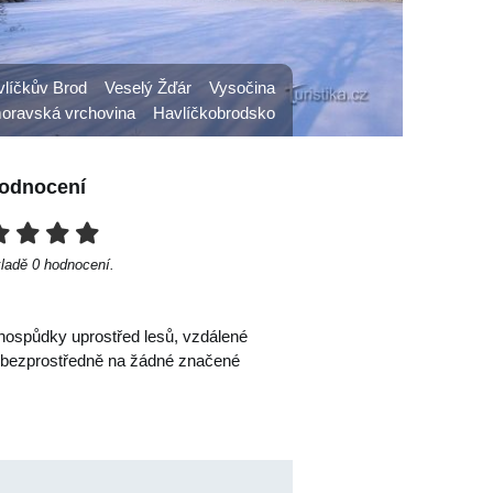
vlíčkův Brod
Veselý Žďár
Vysočina
ravská vrchovina
Havlíčkobrodsko
odnocení
kladě
0
hodnocení.
hospůdky uprostřed lesů, vzdálené
í bezprostředně na žádné značené