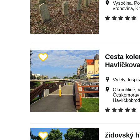
Vysočina
,
Po
vrchovina
,
K
Cesta kol
Havlíčkova
Výlety, Inspi
Okrouhlice
,
V
Českomoravs
Havlíčkobro
židovský h