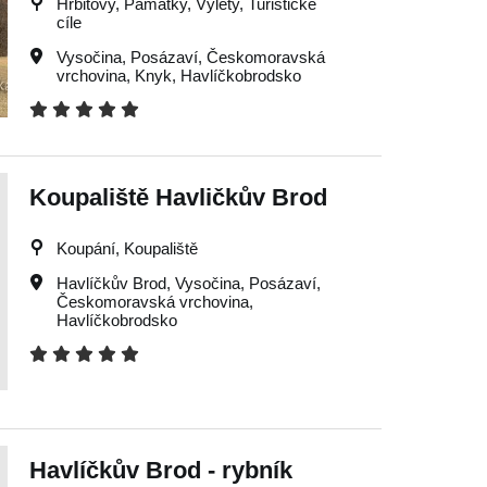
Hřbitovy, Památky, Výlety, Turistické
cíle
Vysočina
,
Posázaví
,
Českomoravská
vrchovina
,
Knyk
,
Havlíčkobrodsko
Koupaliště Havličkův Brod
Koupání, Koupaliště
Havlíčkův Brod
,
Vysočina
,
Posázaví
,
Českomoravská vrchovina
,
Havlíčkobrodsko
Havlíčkův Brod - rybník