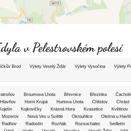
Idyla v Pelestrovském polesí
líčkův Brod
Výlety Veselý Žďár
Výlety Vysočina
Výlety P
ratroňov
Broumova Lhota
Břevnice
Březinka
Čachotí
Hlavňov
Horní Krupá
Hurtova Lhota
Chlistov
Chrást
Kojetín
Kojkovičky
Krásná Hora
Kvasetice
Květinov
Mozerov
Nová Ves u Světlé
Okrouhlice
Olešná u Havlí
Radňov
Radostín
Rozňák
Rozsochatec
Sedletín
Údolí
Vadín
Veselá
Veselice
Veselý Žďár
Věž