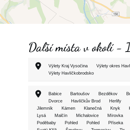
Další místa v okolí - 
Výlety Kraj Vysočina
Výlety okres Hav
Výlety Havlíčkobrodsko
Babice
Bartoušov
Bezděkov
B
Dvorce
Havlíčkův Brod
Herlify
Jilemník
Kámen
Klanečná
Knyk
Lysá
Malčín
Michalovice
Mírovka
Poděbaby
Pohled
Pohled
Příseka
Svatý Kříž
Šmolovy
Termesivy
Tis