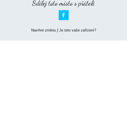
Sdílej toto místo s přáteli

|
Navrhni změnu
Je toto vaše zařízení?