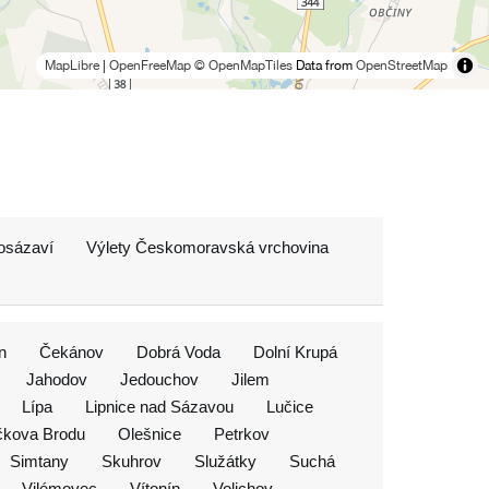
MapLibre
|
OpenFreeMap
© OpenMapTiles
Data from
OpenStreetMap
osázaví
Výlety Českomoravská vrchovina
n
Čekánov
Dobrá Voda
Dolní Krupá
Jahodov
Jedouchov
Jilem
Lípa
Lipnice nad Sázavou
Lučice
čkova Brodu
Olešnice
Petrkov
Simtany
Skuhrov
Služátky
Suchá
Vilémovec
Vítonín
Volichov