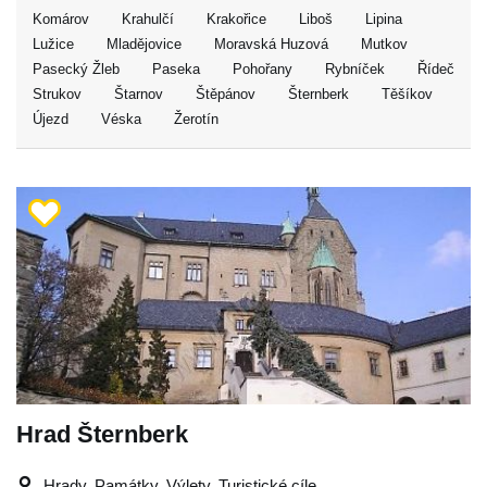
Komárov
Krahulčí
Krakořice
Liboš
Lipina
Lužice
Mladějovice
Moravská Huzová
Mutkov
Pasecký Žleb
Paseka
Pohořany
Rybníček
Řídeč
Strukov
Štarnov
Štěpánov
Šternberk
Těšíkov
Újezd
Véska
Žerotín
Hrad Šternberk
Hrady, Památky, Výlety, Turistické cíle