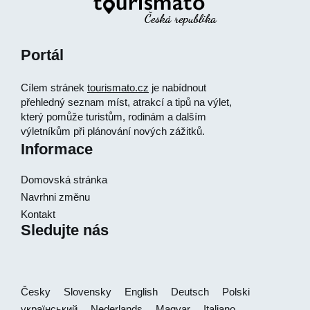
Portál
Cílem stránek
tourismato.cz
je nabídnout
přehledný seznam míst, atrakcí a tipů na výlet,
který pomůže turistům, rodinám a dalším
výletníkům při plánování nových zážitků.
Informace
Domovská stránka
Navrhni změnu
Kontakt
Sledujte nás
Česky
Slovensky
English
Deutsch
Polski
український
Nederlands
Magyar
Italiano