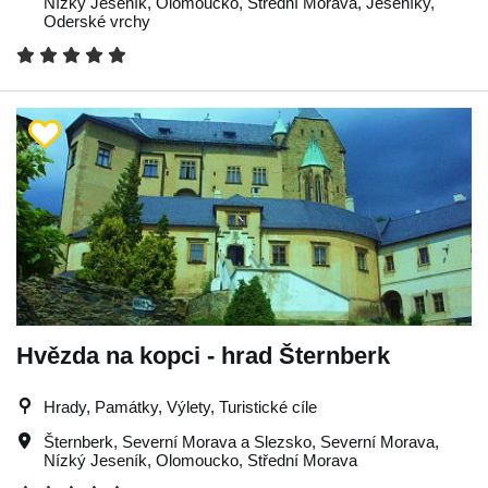
Nízký Jeseník
,
Olomoucko
,
Střední Morava
,
Jeseníky
,
Oderské vrchy
Hvězda na kopci - hrad Šternberk
Hrady, Památky, Výlety, Turistické cíle
Šternberk
,
Severní Morava a Slezsko
,
Severní Morava
,
Nízký Jeseník
,
Olomoucko
,
Střední Morava