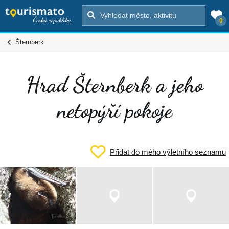
0
Šternberk
Hrad Šternberk a jeho
netopýří pokoje
Přidat do mého výletního seznamu