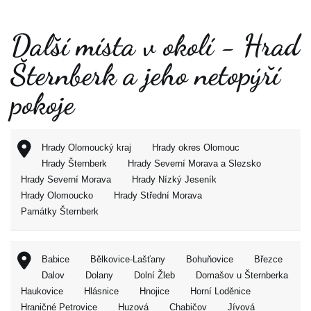
Další místa v okolí - Hrad
Šternberk a jeho netopýří
pokoje
Hrady Olomoucký kraj
Hrady okres Olomouc
Hrady Šternberk
Hrady Severní Morava a Slezsko
Hrady Severní Morava
Hrady Nízký Jeseník
Hrady Olomoucko
Hrady Střední Morava
Památky Šternberk
Babice
Bělkovice-Lašťany
Bohuňovice
Březce
Dalov
Dolany
Dolní Žleb
Domašov u Šternberka
Haukovice
Hlásnice
Hnojice
Horní Loděnice
Hraničné Petrovice
Huzová
Chabičov
Jívová