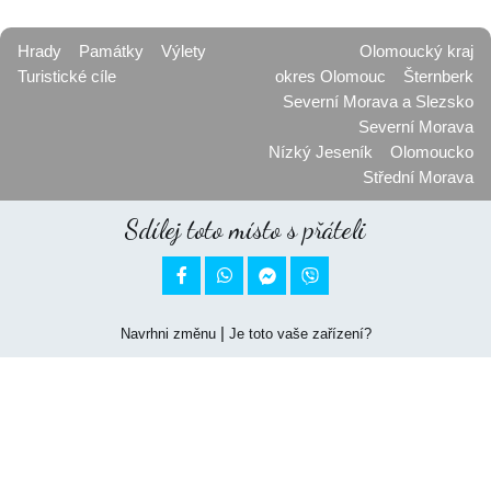
Hrady
Památky
Výlety
Olomoucký kraj
Turistické cíle
okres Olomouc
Šternberk
Severní Morava a Slezsko
Severní Morava
Nízký Jeseník
Olomoucko
Střední Morava
Sdílej toto místo s přáteli


|
Navrhni změnu
Je toto vaše zařízení?