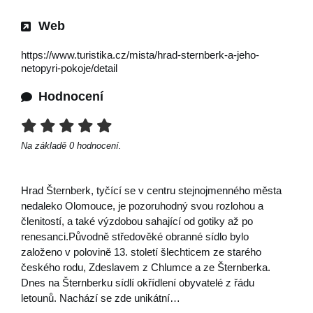
Web
https://www.turistika.cz/mista/hrad-sternberk-a-jeho-
netopyri-pokoje/detail
Hodnocení
Na základě
0
hodnocení.
Hrad Šternberk, tyčící se v centru stejnojmenného města
nedaleko Olomouce, je pozoruhodný svou rozlohou a
členitostí, a také výzdobou sahající od gotiky až po
renesanci.Původně středověké obranné sídlo bylo
založeno v polovině 13. století šlechticem ze starého
českého rodu, Zdeslavem z Chlumce a ze Šternberka.
Dnes na Šternberku sídlí okřídlení obyvatelé z řádu
letounů. Nachází se zde unikátní…