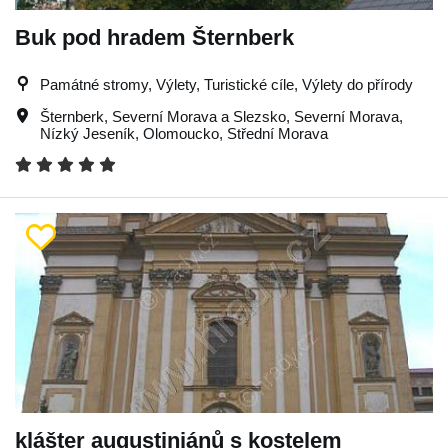
Buk pod hradem Šternberk
Památné stromy, Výlety, Turistické cíle, Výlety do přírody
Šternberk
,
Severní Morava a Slezsko
,
Severní Morava
,
Nízký Jeseník
,
Olomoucko
,
Střední Morava
klášter augustiniánů s kostelem