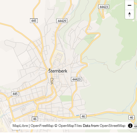
MapLibre
|
OpenFreeMap
© OpenMapTiles
Data from
OpenStreetMap