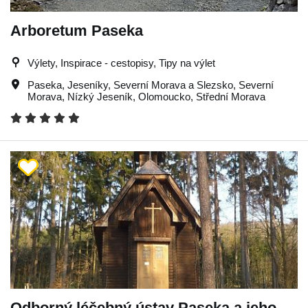
Arboretum Paseka
Výlety, Inspirace - cestopisy, Tipy na výlet
Paseka
,
Jeseníky
,
Severní Morava a Slezsko
,
Severní
Morava
,
Nízký Jeseník
,
Olomoucko
,
Střední Morava
Odborný léčebný ústav Paseka a jeho