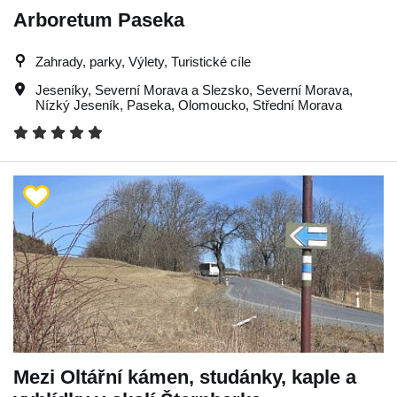
Arboretum Paseka
Zahrady, parky, Výlety, Turistické cíle
Jeseníky
,
Severní Morava a Slezsko
,
Severní Morava
,
Nízký Jeseník
,
Paseka
,
Olomoucko
,
Střední Morava
Mezi Oltářní kámen, studánky, kaple a