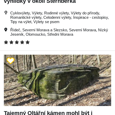
vyhlídky v okolí Šternberka
Cyklovýlety, Výlety, Rodinné výlety, Výlety do přírody,
Romantické výlety, Celodenní výlety, Inspirace - cestopisy,
Tipy na výlet, Výlety se psem
Řídeč
,
Severní Morava a Slezsko
,
Severní Morava
,
Nízký
Jeseník
,
Olomoucko
,
Střední Morava
Tajemný Oltářní kámen mohl být i