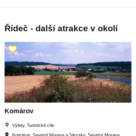
Řídeč - další atrakce v okolí
Komárov
Výlety, Turistické cíle
Komárov
,
Severní Morava a Slezsko
,
Severní Morava
,