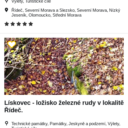
Výlety, Turistické cíle
Řídeč
,
Severní Morava a Slezsko
,
Severní Morava
,
Nízký
Jeseník
,
Olomoucko
,
Střední Morava
Lískovec - ložisko železné rudy v lokalitě
Řídeč.
Technické památky, Památky, Jeskyně a podzemí, Výlety,