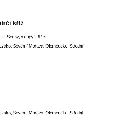
írčí kříž
íle, Sochy, sloupy, kříže
lezsko
,
Severní Morava
,
Olomoucko
,
Střední
lezsko
,
Severní Morava
,
Olomoucko
,
Střední