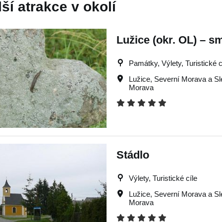
lší atrakce v okolí
Lužice (okr. OL) – sm
Památky, Výlety, Turistické c
Lužice
,
Severní Morava a S
Morava
Stádlo
Výlety, Turistické cíle
Lužice
,
Severní Morava a S
Morava