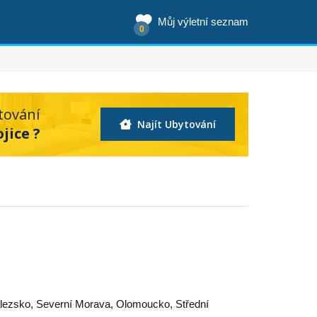
Můj výletní seznam
0
tování
Najít Ubytování
jice ?
lezsko
,
Severní Morava
,
Olomoucko
,
Střední