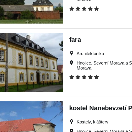
fara
Architektonika
Hnojice
,
Severní Morava a S
Morava
kostel Nanebevzetí 
Kostely, kláštery
Hnojice
,
Severní Morava a S