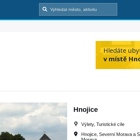
Hledáte uby
v místě Hno
Hnojice
Výlety, Turistické cíle
Hnojice
,
Severní Morava a S
Morava