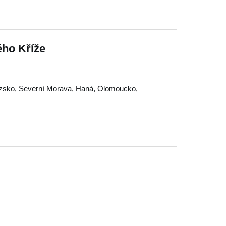
ého Kříže
ezsko
,
Severní Morava
,
Haná
,
Olomoucko
,