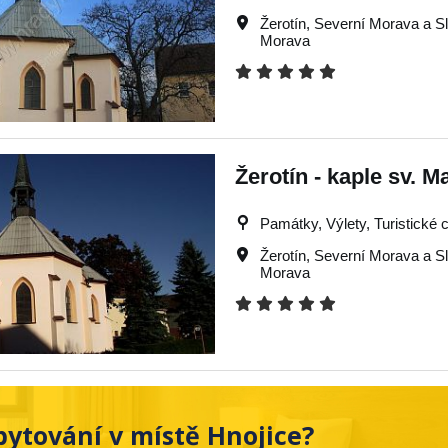
Žerotín
,
Severní Morava a S
Morava
Žerotín - kaple sv. M
Památky, Výlety, Turistické c
Žerotín
,
Severní Morava a S
Morava
ytování v místě Hnojice?