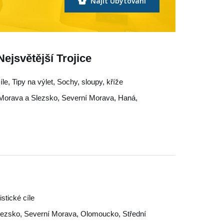
Najít Ubytování
ejsvětější Trojice
íle, Tipy na výlet, Sochy, sloupy, kříže
Morava a Slezsko
,
Severní Morava
,
Haná
,
stické cíle
lezsko
,
Severní Morava
,
Olomoucko
,
Střední