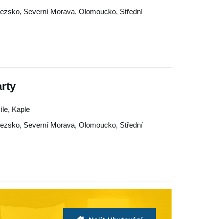
lezsko
,
Severní Morava
,
Olomoucko
,
Střední
arty
íle, Kaple
lezsko
,
Severní Morava
,
Olomoucko
,
Střední