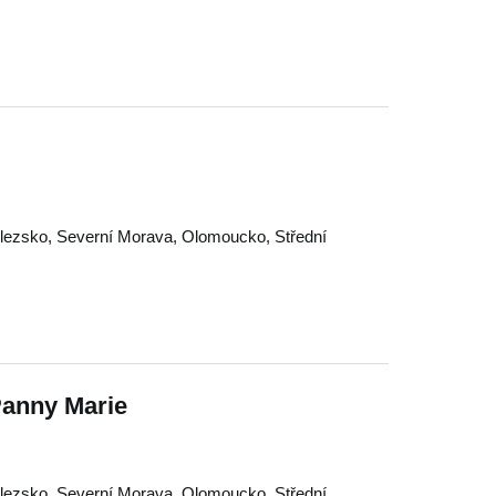
lezsko
,
Severní Morava
,
Olomoucko
,
Střední
Panny Marie
lezsko
,
Severní Morava
,
Olomoucko
,
Střední