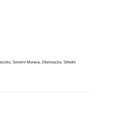
lezsko
,
Severní Morava
,
Olomoucko
,
Střední