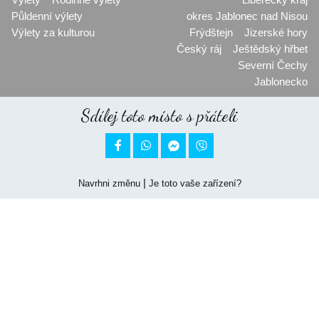
Půldenní výlety
okres Jablonec nad Nisou
Výlety za kulturou
Frýdštejn
Jizerské hory
Český ráj
Ještědský hřbet
Severní Čechy
Jablonecko
Sdílej toto místo s přáteli


|
Navrhni změnu
Je toto vaše zařízení?