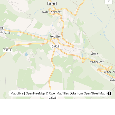
MapLibre
|
OpenFreeMap
© OpenMapTiles
Data from
OpenStreetMap