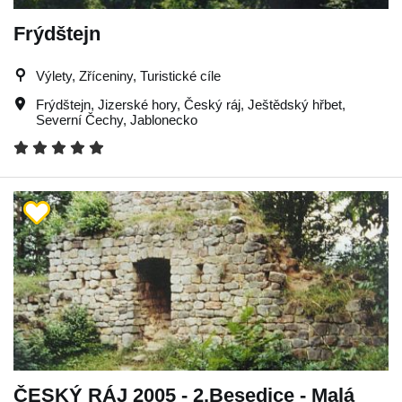
Frýdštejn
Výlety, Zříceniny, Turistické cíle
Frýdštejn
,
Jizerské hory
,
Český ráj
,
Ještědský hřbet
,
Severní Čechy
,
Jablonecko
ČESKÝ RÁJ 2005 - 2.Besedice - Malá