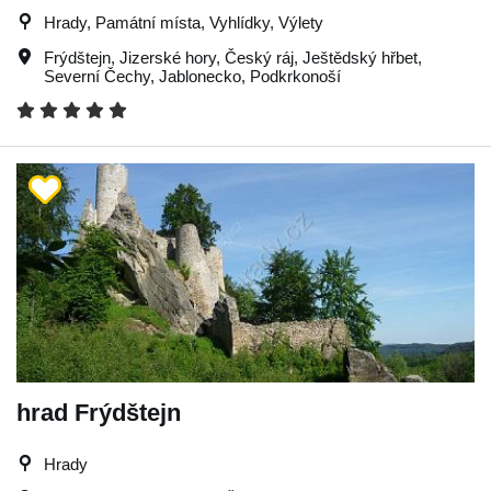
Hrady, Památní místa, Vyhlídky, Výlety
Frýdštejn
,
Jizerské hory
,
Český ráj
,
Ještědský hřbet
,
Severní Čechy
,
Jablonecko
,
Podkrkonoší
hrad Frýdštejn
Hrady