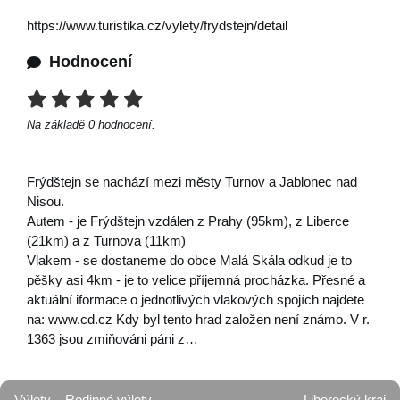
https://www.turistika.cz/vylety/frydstejn/detail
Hodnocení
Na základě
0
hodnocení.
Frýdštejn se nachází mezi městy Turnov a Jablonec nad
Nisou.
Autem - je Frýdštejn vzdálen z Prahy (95km), z Liberce
(21km) a z Turnova (11km)
Vlakem - se dostaneme do obce Malá Skála odkud je to
pěšky asi 4km - je to velice příjemná procházka. Přesné a
aktuální iformace o jednotlivých vlakových spojích najdete
na: www.cd.cz Kdy byl tento hrad založen není známo. V r.
1363 jsou zmiňováni páni z…
Výlety
Rodinné výlety
Liberecký kraj