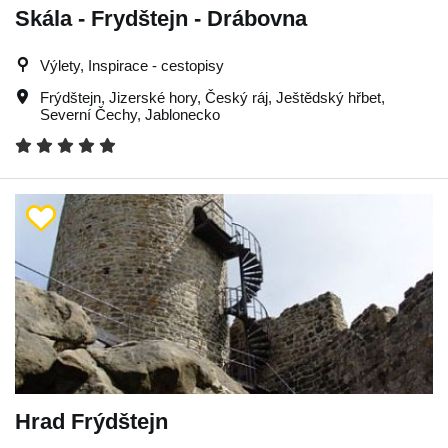
Skála - Frydštejn - Drábovna
Výlety, Inspirace - cestopisy
Frýdštejn
,
Jizerské hory
,
Český ráj
,
Ještědský hřbet
,
Severní Čechy
,
Jablonecko
Hrad Frýdštejn