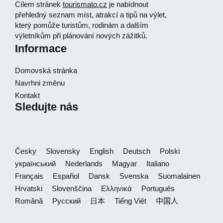
Cílem stránek
tourismato.cz
je nabídnout
přehledný seznam míst, atrakcí a tipů na výlet,
který pomůže turistům, rodinám a dalším
výletníkům při plánování nových zážitků.
Informace
Domovská stránka
Navrhni změnu
Kontakt
Sledujte nás
Česky
Slovensky
English
Deutsch
Polski
український
Nederlands
Magyar
Italiano
Français
Español
Dansk
Svenska
Suomalainen
Hrvatski
Slovenščina
Ελληνικά
Português
Română
Русский
日本
Tiếng Việt
中国人