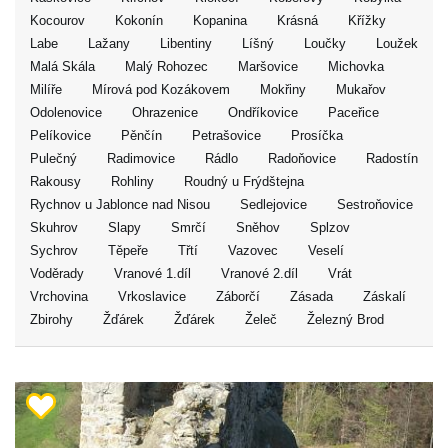
Kocourov
Kokonín
Kopanina
Krásná
Křížky
Labe
Lažany
Libentiny
Líšný
Loučky
Loužek
Malá Skála
Malý Rohozec
Maršovice
Michovka
Milíře
Mírová pod Kozákovem
Mokřiny
Mukařov
Odolenovice
Ohrazenice
Ondříkovice
Paceřice
Pelíkovice
Pěnčín
Petrašovice
Prosíčka
Pulečný
Radimovice
Rádlo
Radoňovice
Radostín
Rakousy
Rohliny
Roudný u Frýdštejna
Rychnov u Jablonce nad Nisou
Sedlejovice
Sestroňovice
Skuhrov
Slapy
Smrčí
Sněhov
Splzov
Sychrov
Těpeře
Třtí
Vazovec
Veselí
Voděrady
Vranové 1.díl
Vranové 2.díl
Vrát
Vrchovina
Vrkoslavice
Záborčí
Zásada
Záskalí
Zbirohy
Žďárek
Žďárek
Želeč
Železný Brod