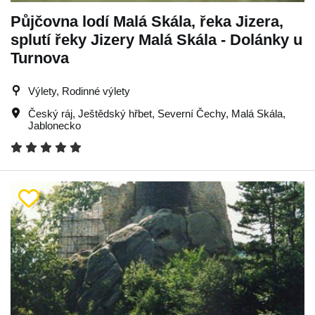
Půjčovna lodí Malá Skála, řeka Jizera,
splutí řeky Jizery Malá Skála - Dolánky u
Turnova
Výlety, Rodinné výlety
Český ráj
,
Ještědský hřbet
,
Severní Čechy
,
Malá Skála
,
Jablonecko