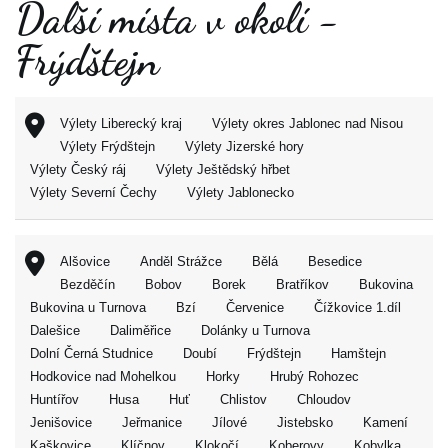
Další místa v okolí -
Frýdštejn
Výlety Liberecký kraj
Výlety okres Jablonec nad Nisou
Výlety Frýdštejn
Výlety Jizerské hory
Výlety Český ráj
Výlety Ještědský hřbet
Výlety Severní Čechy
Výlety Jablonecko
Alšovice
Anděl Strážce
Bělá
Besedice
Bezděčín
Bobov
Borek
Bratříkov
Bukovina
Bukovina u Turnova
Bzí
Červenice
Čížkovice 1.díl
Dalešice
Daliměřice
Dolánky u Turnova
Dolní Černá Studnice
Doubí
Frýdštejn
Hamštejn
Hodkovice nad Mohelkou
Horky
Hrubý Rohozec
Huntířov
Husa
Huť
Chlistov
Chloudov
Jenišovice
Jeřmanice
Jílové
Jistebsko
Kamení
Kaškovice
Klíčnov
Klokočí
Koberovy
Kobylka