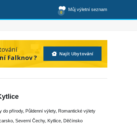
Můj výletní seznam
0
tování
Najít Ubytování
ní Falknov ?
ytlice
ty do přírody, Půldenní výlety, Romantické výlety
carsko
,
Severní Čechy
,
Kytlice
,
Děčínsko