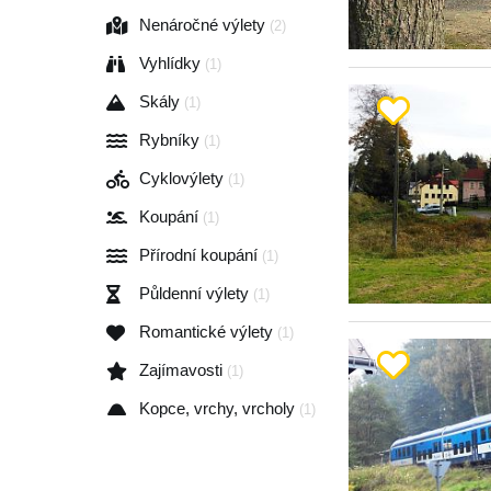
Nenáročné výlety
(2)
Vyhlídky
(1)
Skály
(1)
Rybníky
(1)
Cyklovýlety
(1)
Koupání
(1)
Přírodní koupání
(1)
Půldenní výlety
(1)
Romantické výlety
(1)
Zajímavosti
(1)
Kopce, vrchy, vrcholy
(1)