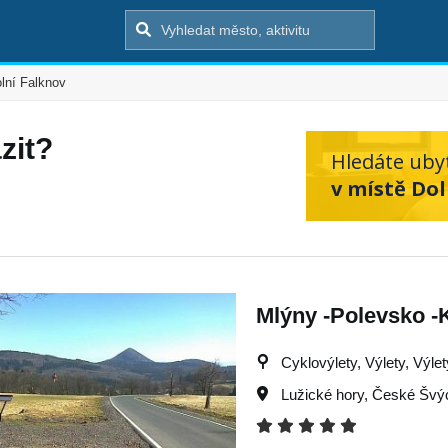
lní Falknov
zit?
Hledáte uby
v místě Dol
Mlýny -Polevsko -K
Cyklovýlety, Výlety, Výle
Lužické hory
,
České Švý