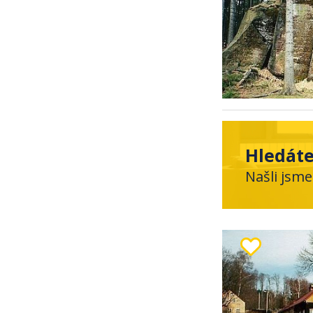
Hledáte
Našli jsme