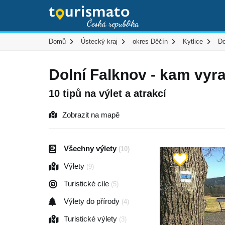
Domů
Ústecký kraj
okres Děčín
Kytlice
Do
Dolní Falknov - kam vyra
10 tipů na výlet a atrakcí
Zobrazit na mapě
Všechny výlety
(10)
Výlety
(9)
Turistické cíle
(5)
Výlety do přírody
(4)
Turistické výlety
(3)