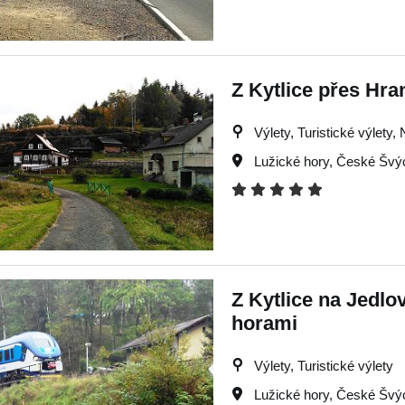
Z Kytlice přes Hra
Výlety, Turistické výlety,
Lužické hory
,
České Švý
Z Kytlice na Jedl
horami
Výlety, Turistické výlety
Lužické hory
,
České Švý