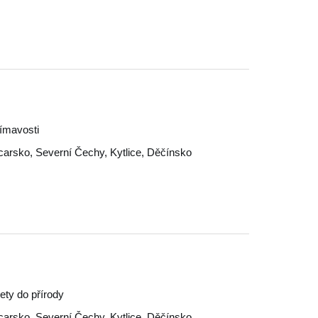
jímavosti
carsko
,
Severní Čechy
,
Kytlice
,
Děčínsko
lety do přírody
carsko
,
Severní Čechy
,
Kytlice
,
Děčínsko