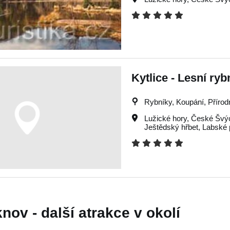
Kytlice - Lesní ryb
Rybníky, Koupání, Přírod
Lužické hory
,
České Švý
Ještědský hřbet
,
Labské 
nov - další atrakce v okolí