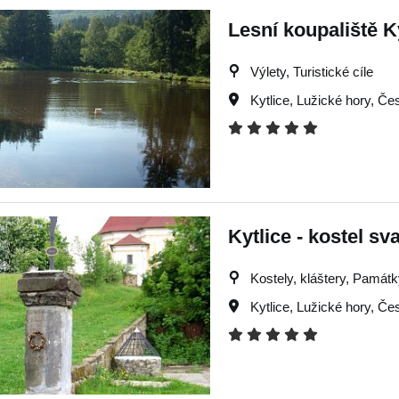
Lesní koupaliště K
Výlety, Turistické cíle
Kytlice
,
Lužické hory
,
Čes
Kytlice - kostel 
Kostely, kláštery, Památky
Kytlice
,
Lužické hory
,
Čes