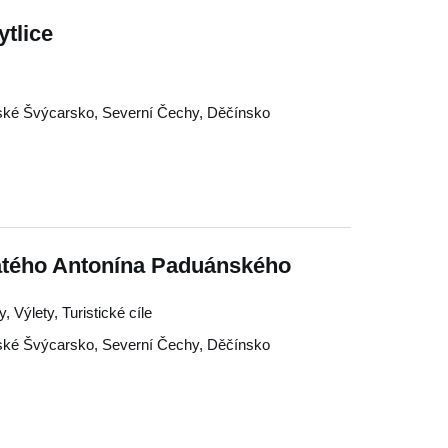
ytlice
ké Švýcarsko
,
Severní Čechy
,
Děčínsko
svatého Antonína Paduánského
, Výlety, Turistické cíle
ké Švýcarsko
,
Severní Čechy
,
Děčínsko