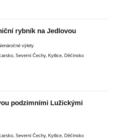
niční rybník na Jedlovou
 Nenáročné výlety
carsko
,
Severní Čechy
,
Kytlice
,
Děčínsko
ovou podzimními Lužickými
carsko
,
Severní Čechy
,
Kytlice
,
Děčínsko