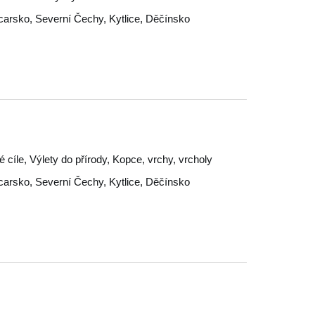
carsko
,
Severní Čechy
,
Kytlice
,
Děčínsko
ké cíle, Výlety do přírody, Kopce, vrchy, vrcholy
carsko
,
Severní Čechy
,
Kytlice
,
Děčínsko