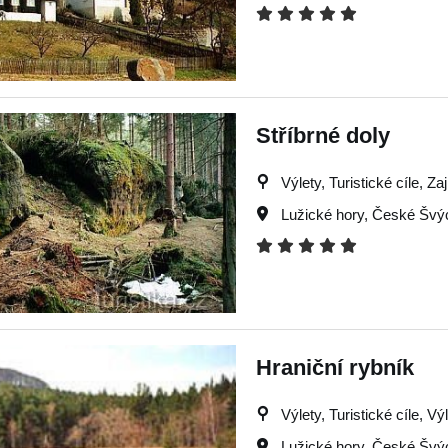
Stříbrné doly
Výlety, Turistické cíle, Za
Lužické hory
,
České Švý
Hraniční rybník
Výlety, Turistické cíle, Vý
Lužické hory
,
České Švý