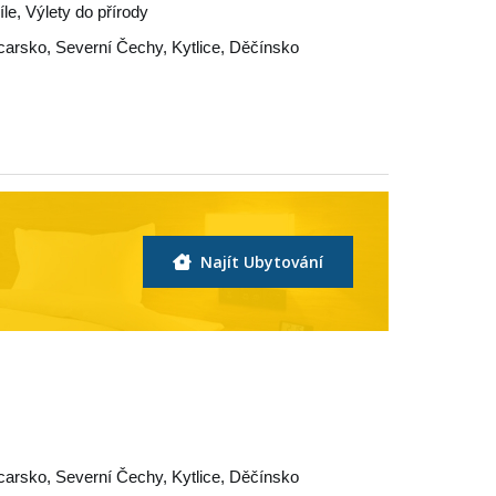
íle, Výlety do přírody
carsko
,
Severní Čechy
,
Kytlice
,
Děčínsko
Najít Ubytování
carsko
,
Severní Čechy
,
Kytlice
,
Děčínsko