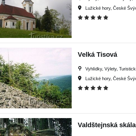
Lužické hory
,
České Švý
Velká Tisová
Vyhlídky, Výlety, Turistic
Lužické hory
,
České Švý
Valdštejnská skála