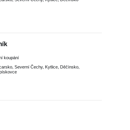
ník
ní koupání
carsko
,
Severní Čechy
,
Kytlice
,
Děčínsko
,
pískovce