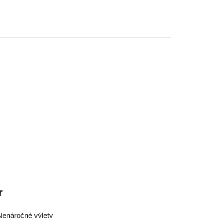
r
 Nenáročné výlety