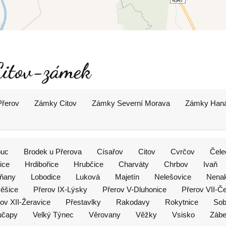
 Citov-zámek
Přerov
Zámky Citov
Zámky Severní Morava
Zámky Han
ouc
Brodek u Přerova
Císařov
Citov
Cvrčov
Čele
ice
Hrdibořice
Hrubčice
Charváty
Chrbov
Ivaň
pňany
Lobodice
Luková
Majetín
Nelešovice
Nenak
věšice
Přerov IX-Lýsky
Přerov V-Dluhonice
Přerov VII-Č
ov XII-Žeravice
Přestavlky
Rakodavy
Rokytnice
Sob
učapy
Velký Týnec
Věrovany
Věžky
Vsisko
Zábe