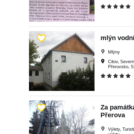
mlýn vodn
Mlýny
Citov
,
Severn
Přerovsko
,
S
Za památk
Přerova
Výlety, Turis