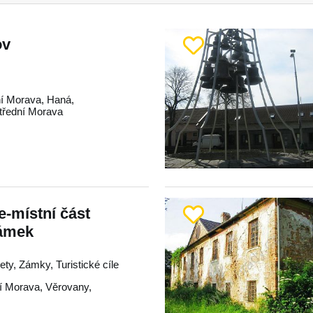
ov
í Morava
,
Haná
,
třední Morava
-místní část
ámek
ty, Zámky, Turistické cíle
í Morava
,
Věrovany
,