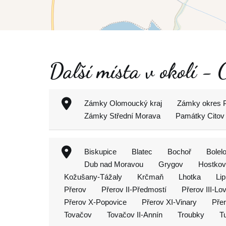
Další místa v okolí -
Zámky Olomoucký kraj
Zámky okres 
Zámky Střední Morava
Památky Citov
Biskupice
Blatec
Bochoř
Bolel
Dub nad Moravou
Grygov
Hostkov
Kožušany-Tážaly
Krčmaň
Lhotka
Li
Přerov
Přerov II-Předmostí
Přerov III-Lo
Přerov X-Popovice
Přerov XI-Vinary
Přer
Tovačov
Tovačov II-Annín
Troubky
T