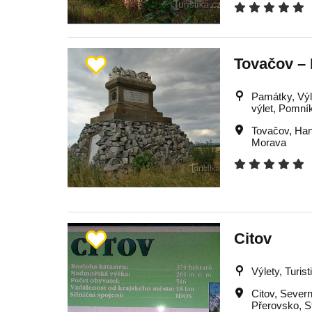
Tovačov –
Památky, Výle
výlet, Pomní
Tovačov
,
Ha
Morava
Citov
Výlety, Turist
Citov
,
Severn
Přerovsko
,
S