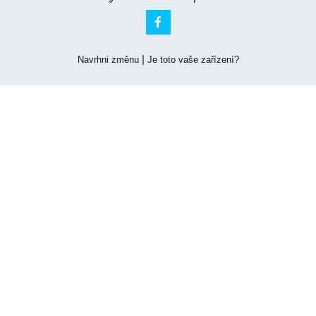

|
Navrhni změnu
Je toto vaše zařízení?