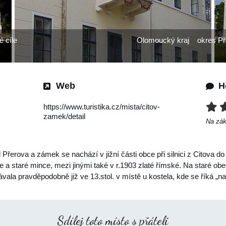
é cíle
Olomoucký kraj
okres Př
Web
H
https://www.turistika.cz/mista/citov-
zamek/detail
Na zá
Přerova a zámek se nachází v jižní části obce při silnici z Citova do
 a staré mince, mezi jinými také v r.1903 zlaté římské. Na staré obe
távala pravděpodobně již ve 13.stol. v místě u kostela, kde se říká „n
Sdílej toto místo s přáteli