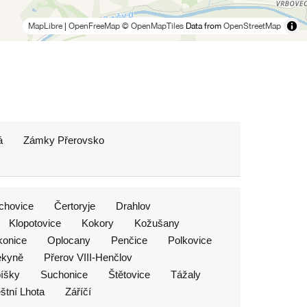
MapLibre
|
OpenFreeMap
© OpenMapTiles
Data from
OpenStreetMap
á
Zámky Přerovsko
chovice
Čertoryje
Drahlov
Klopotovice
Kokory
Kožušany
onice
Oplocany
Penčice
Polkovice
ekyně
Přerov VIII-Henčlov
íšky
Suchonice
Štětovice
Tážaly
štní Lhota
Záříčí