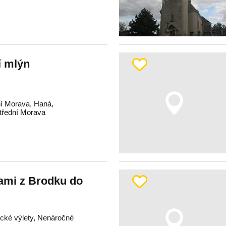
í mlýn
í Morava
,
Haná
,
třední Morava
ami z Brodku do
tické výlety, Nenáročné