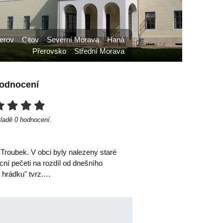
erov
Citov
Severní Morava
Haná
Přerovsko
Střední Morava
odnocení
kladě
0
hodnocení.
 Troubek. V obci byly nalezeny staré
cní pečeti na rozdíl od dnešního
a hrádku" tvrz.…