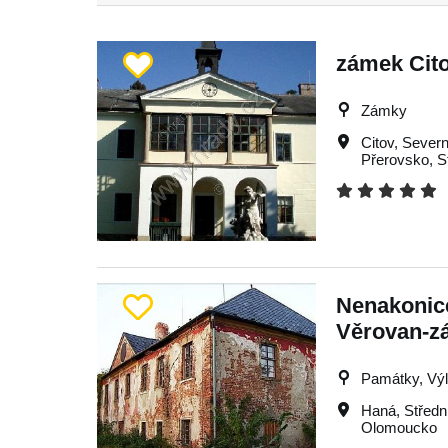
zámek Cit
Zámky
Citov
,
Severn
Přerovsko
,
S
Nenakonice
Věrovan-z
Památky, Výle
Haná
,
Středn
Olomoucko