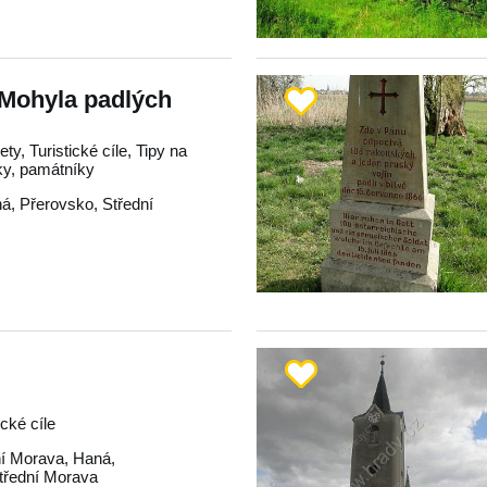
 Mohyla padlých
ty, Turistické cíle, Tipy na
ky, památníky
ná
,
Přerovsko
,
Střední
ické cíle
í Morava
,
Haná
,
třední Morava