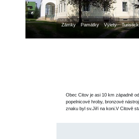
Zámky
Památky
Výlety
Turistick
Obec Citov je asi 10 km západně od 
popelnicové hroby, bronzové nástroje
znaku byl sv.Jiří na koni.V Citově s