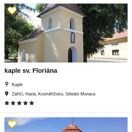
kaple sv. Floriána
Kaple
Záříčí
,
Haná
,
Kroměřížsko
,
Střední Morava