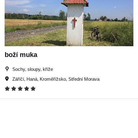
boží muka
Sochy, sloupy, kříže
Záříčí
,
Haná
,
Kroměřížsko
,
Střední Morava