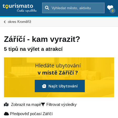
0
okres Kroměříž
Záříčí - kam vyrazit?
5 tipů na výlet a atrakcí
Hledáte ubytování
v místě Záříčí ?
Najít Ubytování
Zobrazit na mapě
Filtrovat výsledky
Předpověď počasí Záříčí