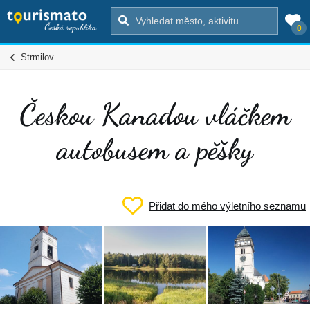
0
Strmilov
Českou Kanadou vláčkem
autobusem a pěšky
Přidat do mého výletního seznamu