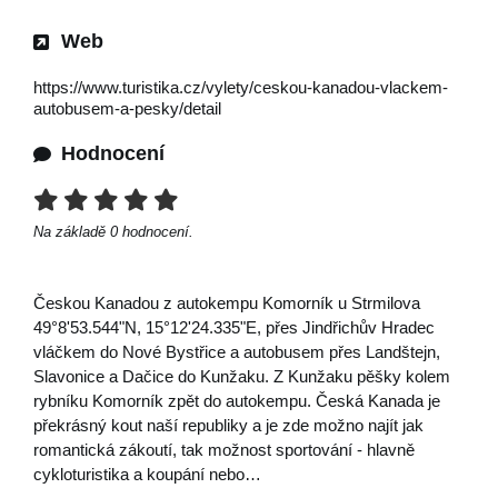
Web
https://www.turistika.cz/vylety/ceskou-kanadou-vlackem-
autobusem-a-pesky/detail
Hodnocení
Na základě
0
hodnocení.
Českou Kanadou z autokempu Komorník u Strmilova
49°8'53.544"N, 15°12'24.335"E, přes Jindřichův Hradec
vláčkem do Nové Bystřice a autobusem přes Landštejn,
Slavonice a Dačice do Kunžaku. Z Kunžaku pěšky kolem
rybníku Komorník zpět do autokempu. Česká Kanada je
překrásný kout naší republiky a je zde možno najít jak
romantická zákoutí, tak možnost sportování - hlavně
cykloturistika a koupání nebo…