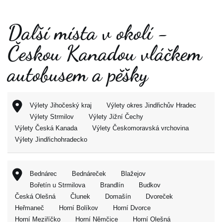
Další místa v okolí -
Českou Kanadou vláčkem
autobusem a pěšky
Výlety Jihočeský kraj
Výlety okres Jindřichův Hradec
Výlety Strmilov
Výlety Jižní Čechy
Výlety Česká Kanada
Výlety Českomoravská vrchovina
Výlety Jindřichohradecko
Bednárec
Bednáreček
Blažejov
Bořetín u Strmilova
Brandlín
Budkov
Česká Olešná
Člunek
Domašín
Dvoreček
Heřmaneč
Horní Bolíkov
Horní Dvorce
Horní Meziříčko
Horní Němčice
Horní Olešná