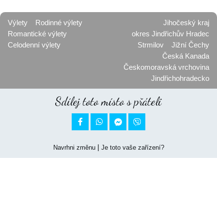
Výlety
Rodinné výlety
Jihočeský kraj
Romantické výlety
okres Jindřichův Hradec
Celodenní výlety
Strmilov
Jižní Čechy
Česká Kanada
Českomoravská vrchovina
Jindřichohradecko
Sdílej toto místo s přáteli


|
Navrhni změnu
Je toto vaše zařízení?