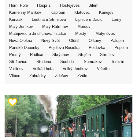
Horní Pole
Hospříz
Hostějeves
Jilem
Kamenný Malíkov
Kaproun
Klatovec
Kunějov
Kunžak
Leština u Strmilova
Lipnice u Dačic
Lomy
Malý Jeníkov
Malý Ratmírov
Maršov
Matějovec u Jindřichova Hradce
Mosty
Mutyněves
Nová Olešná
Nový Svět
Oldřiš
Olšany
Palupín
Panské Dubenky
Pejdlova Rosička
Poldovka
Popelín
Prostý
Radlice
Skrýchov
Stojčín
Strmilov
Střížovice
Studená
Suchdol
Sumrakov
Terezín
Valtínov
Velká Lhota
Velký Jeníkov
Vlčetín
Vlčice
Zahrádky
Zdešov
Zvůle