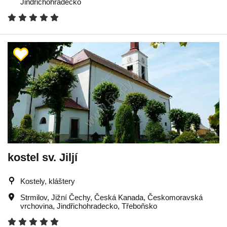
Jindřichohradecko
kostel sv. Jiljí
Kostely, kláštery
Strmilov
,
Jižní Čechy
,
Česká Kanada
,
Českomoravská
vrchovina
,
Jindřichohradecko
,
Třeboňsko