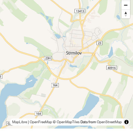
MapLibre
|
OpenFreeMap
© OpenMapTiles
Data from
OpenStreetMap