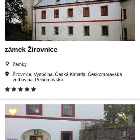
zámek Žirovnice
Zámky
Žirovnice
,
Vysočina
,
Česká Kanada
,
Českomoravská
vrchovina
,
Pelhřimovsko