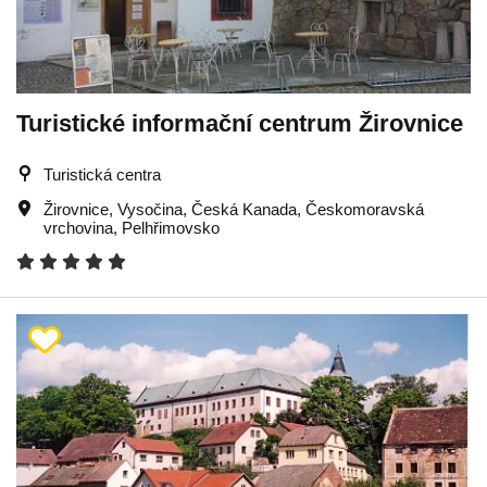
Turistické informační centrum Žirovnice
Turistická centra
Žirovnice
,
Vysočina
,
Česká Kanada
,
Českomoravská
vrchovina
,
Pelhřimovsko