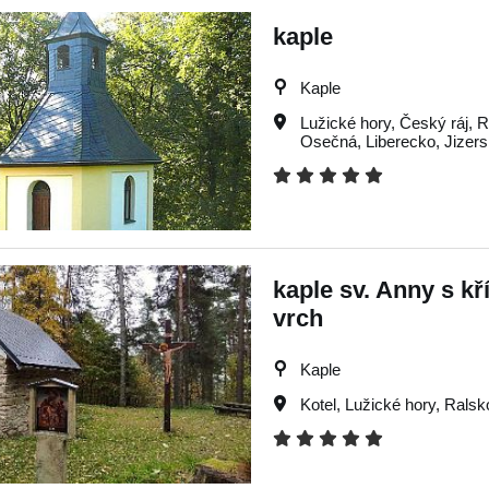
kaple
Kaple
Lužické hory
,
Český ráj
,
R
Osečná
,
Liberecko
,
Jizers
kaple sv. Anny s k
vrch
Kaple
Kotel
,
Lužické hory
,
Ralsk