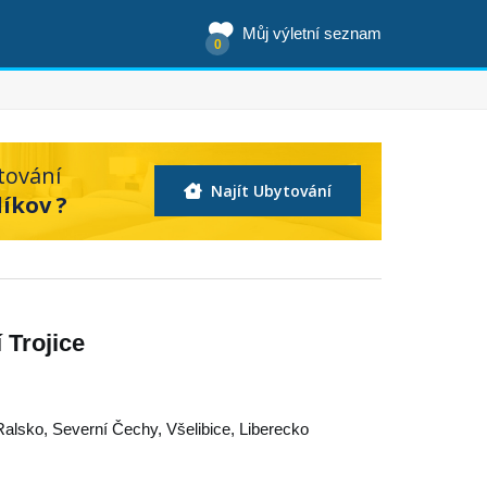
Můj výletní seznam
0
tování
Najít Ubytování
íkov ?
 Trojice
Ralsko
,
Severní Čechy
,
Všelibice
,
Liberecko