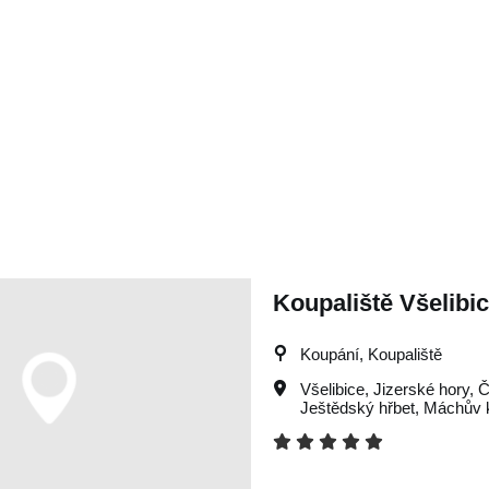
Koupaliště Všelibi
Koupání, Koupaliště
Všelibice
,
Jizerské hory
,
Č
Ještědský hřbet
,
Máchův k