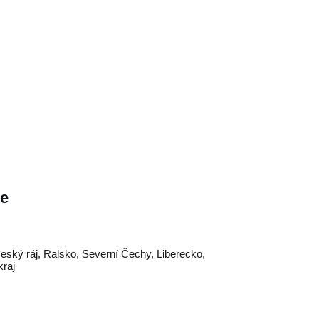
ce
eský ráj
,
Ralsko
,
Severní Čechy
,
Liberecko
,
raj