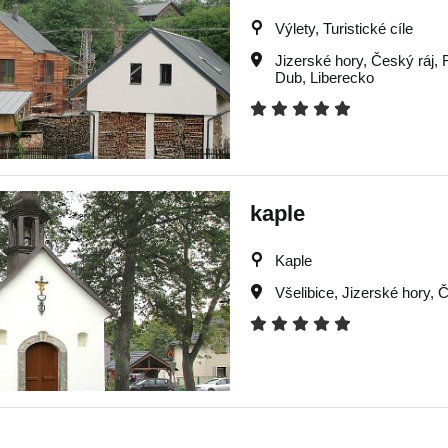
Výlety, Turistické cíle
Jizerské hory
,
Český ráj
,
Dub
,
Liberecko
kaple
Kaple
Všelibice
,
Jizerské hory
,
Č