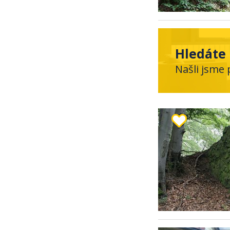
Hledáte 
Našli jsme 