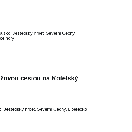
alsko
,
Ještědský hřbet
,
Severní Čechy
,
ké hory
řížovou cestou na Kotelský
o
,
Ještědský hřbet
,
Severní Čechy
,
Liberecko