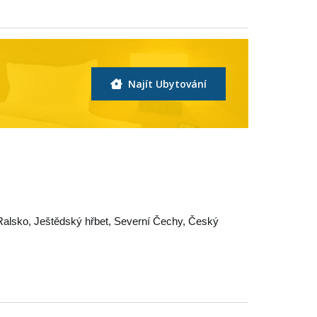
Najít Ubytování
Ralsko
,
Ještědský hřbet
,
Severní Čechy
,
Český