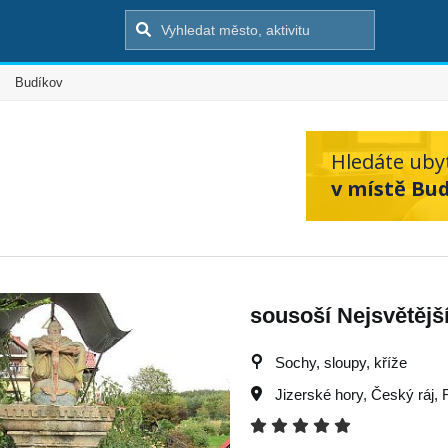
Budíkov
Hledáte uby
v místě Bud
sousoší Nejsvětější
Sochy, sloupy, kříže
Jizerské hory
,
Český ráj
,