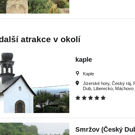
další atrakce v okolí
kaple
Kaple
Jizerské hory
,
Český ráj
,
Dub
,
Liberecko
,
Máchovo 
Smržov (Český Du