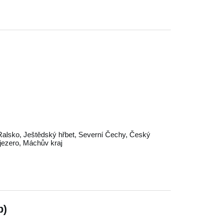
Ralsko
,
Ještědský hřbet
,
Severní Čechy
,
Český
jezero
,
Máchův kraj
b)