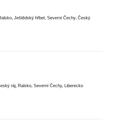
Ralsko
,
Ještědský hřbet
,
Severní Čechy
,
Český
eský ráj
,
Ralsko
,
Severní Čechy
,
Liberecko