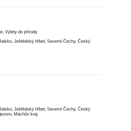
le, Výlety do přírody
Ralsko
,
Ještědský hřbet
,
Severní Čechy
,
Český
Ralsko
,
Ještědský hřbet
,
Severní Čechy
,
Český
jezero
,
Máchův kraj