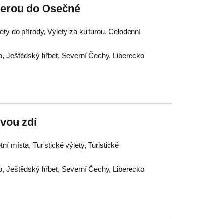
zerou do Osečné
ety do přírody, Výlety za kulturou, Celodenní
o
,
Ještědský hřbet
,
Severní Čechy
,
Liberecko
vou zdí
etní místa, Turistické výlety, Turistické
o
,
Ještědský hřbet
,
Severní Čechy
,
Liberecko