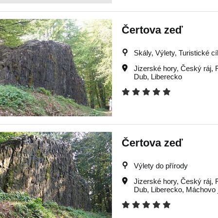
Čertova zeď
Skály, Výlety, Turistické cí
Jizerské hory
,
Český ráj
,
Dub
,
Liberecko
Čertova zeď
Výlety do přírody
Jizerské hory
,
Český ráj
,
Dub
,
Liberecko
,
Máchovo 