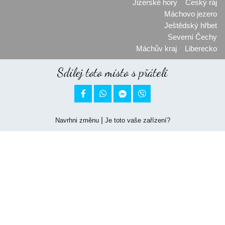
Jizerské hory
Český ráj
Máchovo jezero
Ještědský hřbet
Severní Čechy
Máchův kraj
Liberecko
Sdílej toto místo s přáteli


|
Navrhni změnu
Je toto vaše zařízení?