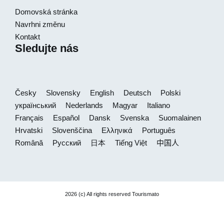
Domovská stránka
Navrhni změnu
Kontakt
Sledujte nás
Česky
Slovensky
English
Deutsch
Polski
український
Nederlands
Magyar
Italiano
Français
Español
Dansk
Svenska
Suomalainen
Hrvatski
Slovenščina
Ελληνικά
Português
Română
Русский
日本
Tiếng Việt
中国人
2026 (c) All rights reserved Tourismato