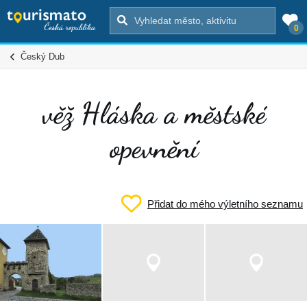
0
Český Dub
věž Hláska a městské
opevnění
Přidat do mého výletního seznamu