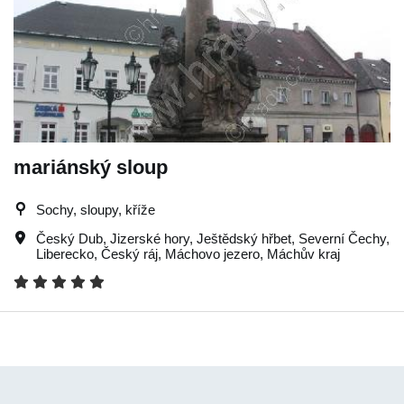
mariánský sloup
Sochy, sloupy, kříže
Český Dub
,
Jizerské hory
,
Ještědský hřbet
,
Severní Čechy
,
Liberecko
,
Český ráj
,
Máchovo jezero
,
Máchův kraj