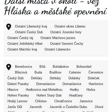
Další místa v okolí - věž
Hláska a městské opevnění
Ostatní Liberecký kraj
Ostatní okres Liberec
Ostatní Český Dub
Ostatní Jizerské hory
Ostatní Český ráj
Ostatní Máchovo jezero
Ostatní Ještědský hřbet
Ostatní Severní Čechy
Ostatní Máchův kraj
Ostatní Liberecko
Benešovice
Bílá
Bohdánkov
Bohumileč
Březová
Buda
Budíkov
Cetenov
Červenice
Český Dub
Dehtáry
Dehtáry
Dolánky
Doleček
Dolení Paseky
Domaslavice
Domaslavice
Havlovice
Hlavice
Hodkovice nad Mohelkou
Hodky
Horka
Hoření Paseky
Hoření Starý Dub
Hradčany
Hrubý Lesnov
Chlistov
Chvalčovice
Janovice
Janův Důl
Javorník
Javorník u Českého Dubu
Jílové