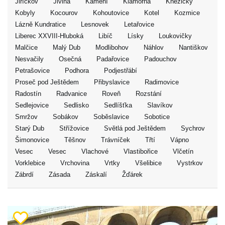
Jiříčkov
Jivina
Kamení
Klamorna
Kněžičky
Kobyly
Kocourov
Kohoutovice
Kotel
Kozmice
Lázně Kundratice
Lesnovek
Letařovice
Liberec XXVIII-Hluboká
Libíč
Lísky
Loukovičky
Malčice
Malý Dub
Modlibohov
Náhlov
Nantiškov
Nesvačily
Osečná
Padařovice
Padouchov
Petrašovice
Podhora
Podjestřábí
Proseč pod Ještědem
Přibyslavice
Radimovice
Radostín
Radvanice
Roveň
Rozstání
Sedlejovice
Sedlisko
Sedlíšťka
Slavíkov
Smržov
Sobákov
Soběslavice
Sobotice
Starý Dub
Střížovice
Světlá pod Ještědem
Sychrov
Šimonovice
Těšnov
Trávníček
Třtí
Vápno
Vesec
Vesec
Vlachové
Vlastibořice
Vlčetín
Vorklebice
Vrchovina
Vrtky
Všelibice
Vystrkov
Zábrdí
Zásada
Záskalí
Žďárek