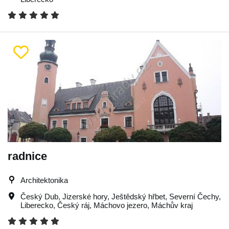
radnice
Architektonika
Český Dub
,
Jizerské hory
,
Ještědský hřbet
,
Severní Čechy
,
Liberecko
,
Český ráj
,
Máchovo jezero
,
Máchův kraj