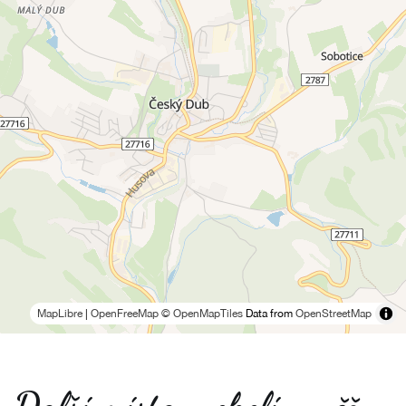
MapLibre
|
OpenFreeMap
© OpenMapTiles
Data from
OpenStreetMap