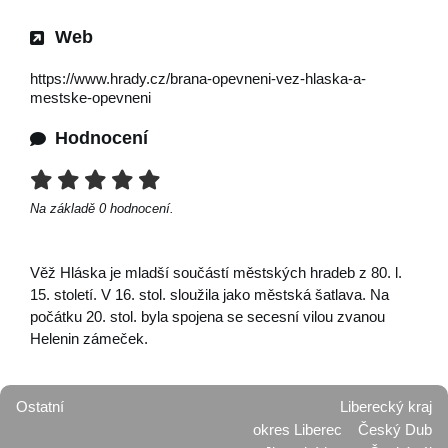
Web
https://www.hrady.cz/brana-opevneni-vez-hlaska-a-
mestske-opevneni
Hodnocení
Na základě
0
hodnocení.
Věž Hláska je mladší součástí městských hradeb z 80. l.
15. století. V 16. stol. sloužila jako městská šatlava. Na
počátku 20. stol. byla spojena se secesní vilou zvanou
Helenin zámeček.
Ostatní
Liberecký kraj
okres Liberec
Český Dub