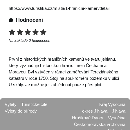
https://www.turistika.cz/mista/1-hranicni-kamen/detail
Hodnocení
Na základě
0
hodnocení.
První z historických hraničních kamenů ve tvaru jehlanu,
který vyznačuje historickou hranici mezi Čechami a
Moravou. Byl vztyčen v rámci zaměřování Tereziánského
katastru v roce 1750. Stojí na soukromém pozemku v ulici
U skály. Je možné jej zahlédnout pouze přes plot..
Výlety
Turistické cíle
Kraj Vysočina
Výlety do přírody
okres Jihlava
Jihlava
Hruškové Dvory
Vysočina
Českomoravská vrchovina