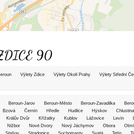
- ZDICE 90
Beroun
Výlety Zdice
Výlety Okolí Prahy
Výlety Střední Č
Beroun-Jarov
Beroun-Město
Beroun-Zavadilka
Bero
Bzová
Černín
Hředle
Hudlice
Hýskov
Chlustin
Králův Dvůr
Křížatky
Kublov
Lážovice
Levín
Nižbor
Nové Dvory
Nový Jáchymov
Obora
Otmí
Stašov
Stradonice
Suchomasty
Svatá
Tetín
T