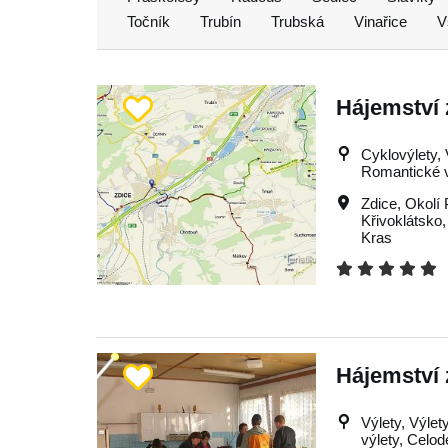
Točník
Trubín
Trubská
Vinařice
V
Hájemství 
Cyklovýlety, 
Romantické v
Zdice
,
Okolí 
Křivoklátsko
Kras
Hájemství 
Výlety, Výlet
výlety, Celod