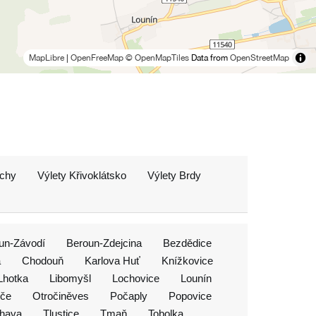
MapLibre
|
OpenFreeMap
© OpenMapTiles
Data from
OpenStreetMap
echy
Výlety Křivoklátsko
Výlety Brdy
un-Závodí
Beroun-Zdejcina
Bezdědice
a
Chodouň
Karlova Huť
Knížkovice
Lhotka
Libomyšl
Lochovice
Lounín
če
Otročiněves
Počaply
Popovice
ihava
Tlustice
Tmaň
Tobolka