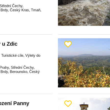
Střední Čechy
,
,
Brdy
,
Český Kras
,
Tmaň
,
y u Zdic
 Turistické cíle, Výlety do
 Prahy
,
Střední Čechy
,
,
Brdy
,
Berounsko
,
Český
ození Panny