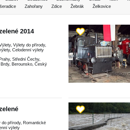
šeradice
Zahořany
Zdice
Žebrák
Želkovice
zelené 2014
Výlety, Výlety do přírody,
ýlety, Celodenní výlety
Prahy
,
Střední Čechy
,
,
Brdy
,
Berounsko
,
Český
zelené
y do přírody, Romantické
enní výlety