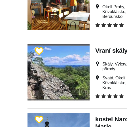
Okolí Prahy
,
Křivoklátsko
Berounsko
Vraní skál
Skály, Výlety,
přírody
Svatá
,
Okolí
Křivoklátsko
Kras
kostel Nar
Marie