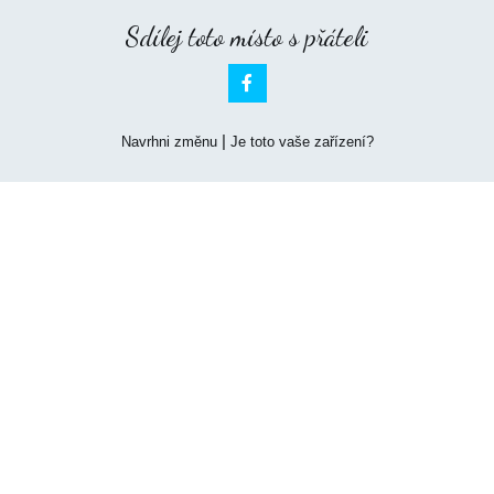
Sdílej toto místo s přáteli

|
Navrhni změnu
Je toto vaše zařízení?