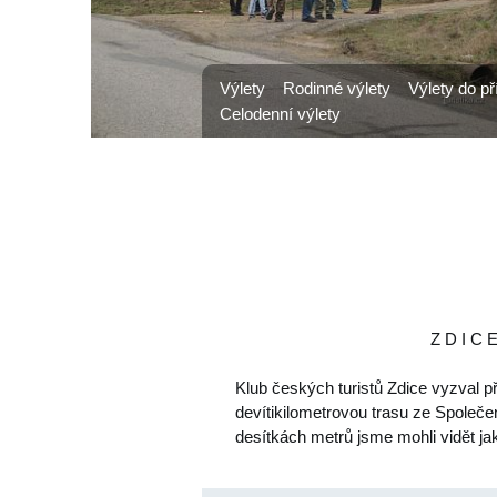
Výlety
Rodinné výlety
Výlety do př
Celodenní výlety
Z D I C E 
Klub českých turistů Zdice vyzval pří
devítikilometrovou trasu ze Společ
desítkách metrů jsme mohli vidět ja