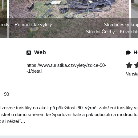
írody
Romantické výlety
Středočeský kraj
Střední Čechy
Křivoklá
Web
H
https://www.turistika.cz/vylety/zdice-90-
-1/detail
Na zá
90
znivce turistiky na akci při příležitosti 90. výročí založení turistiky 
enského domu směrem ke Sportovní hale a pak odbočili na modrou tu
k si někteří…