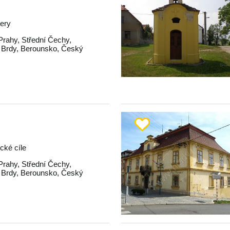
tery
Prahy
,
Střední Čechy
,
,
Brdy
,
Berounsko
,
Český
ické cíle
Prahy
,
Střední Čechy
,
,
Brdy
,
Berounsko
,
Český