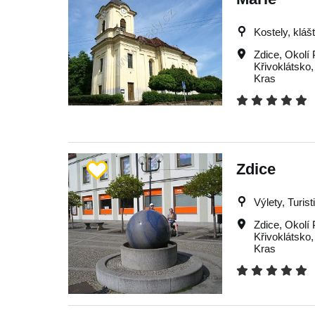
Kostely, kláš
Zdice
,
Okolí 
Křivoklátsko
Kras
Zdice
Výlety, Turist
Zdice
,
Okolí 
Křivoklátsko
Kras