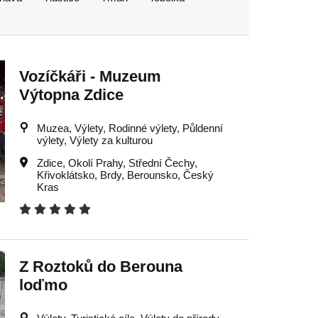
Vozíčkáři - Muzeum
Výtopna Zdice
Muzea, Výlety, Rodinné výlety, Půldenní
výlety, Výlety za kulturou
Zdice
,
Okolí Prahy
,
Střední Čechy
,
Křivoklátsko
,
Brdy
,
Berounsko
,
Český
Kras
Z Roztoků do Berouna
loďmo