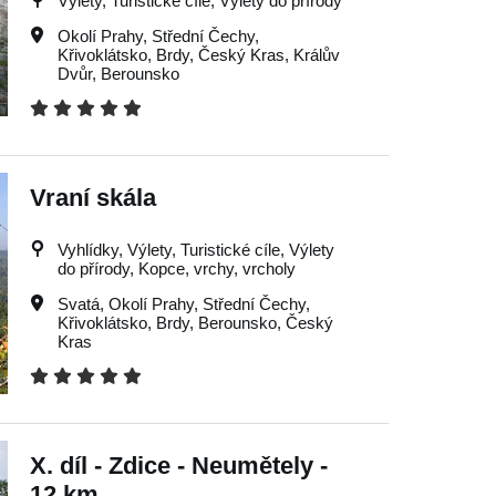
Výlety, Turistické cíle, Výlety do přírody
Okolí Prahy
,
Střední Čechy
,
Křivoklátsko
,
Brdy
,
Český Kras
,
Králův
Dvůr
,
Berounsko
Vraní skála
Vyhlídky, Výlety, Turistické cíle, Výlety
do přírody, Kopce, vrchy, vrcholy
Svatá
,
Okolí Prahy
,
Střední Čechy
,
Křivoklátsko
,
Brdy
,
Berounsko
,
Český
Kras
X. díl - Zdice - Neumětely -
12 km