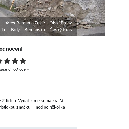
okres Beroun
Zdice
Okolí Prahy
tsko
Brdy
Berounsko
Český Kras
odnocení
kladě
0
hodnocení.
ve Zdicích. Vydali jsme se na kratší
ristickou značku. Hned po několika