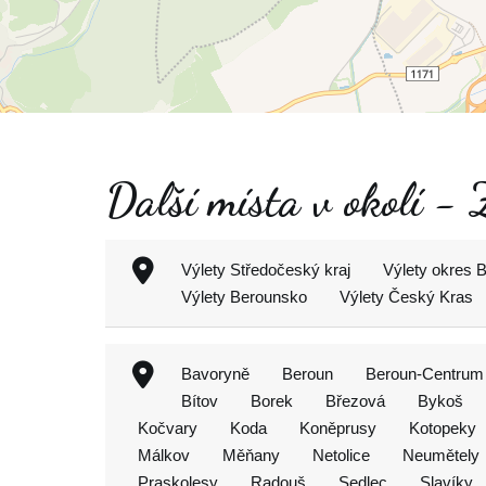
Další místa v okolí 
Výlety Středočeský kraj
Výlety okres 
Výlety Berounsko
Výlety Český Kras
Bavoryně
Beroun
Beroun-Centrum
Bítov
Borek
Březová
Bykoš
Kočvary
Koda
Koněprusy
Kotopeky
Málkov
Měňany
Netolice
Neumětely
Praskolesy
Radouš
Sedlec
Slavíky