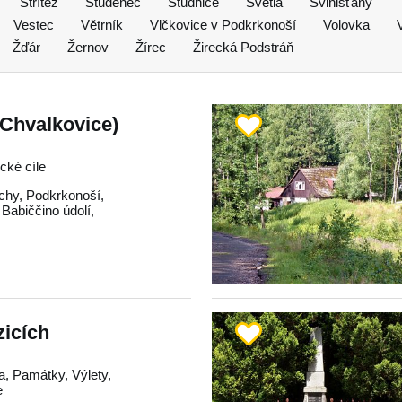
Střítež
Studenec
Studnice
Světlá
Svinišťany
Vestec
Větrník
Vlčkovice v Podkrkonoší
Volovka
Žďár
Žernov
Žírec
Žirecká Podstráň
Chvalkovice)
ické cíle
chy
,
Podkrkonoší
,
,
Babiččino údolí
,
zicích
a, Památky, Výlety,
e