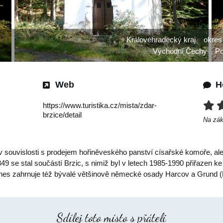
Královéhradecký kraj
okres
Východní Čechy
Po
Web
H
https://www.turistika.cz/mista/zdar-
brzice/detail
Na zá
 souvislosti s prodejem hořiněveského panství císařské komoře, ale
 se stal součástí Brzic, s nimiž byl v letech 1985-1990 přiřazen ke
 Dnes zahrnuje též bývalé většinově německé osady Harcov a Grund
Sdílej toto místo s přáteli