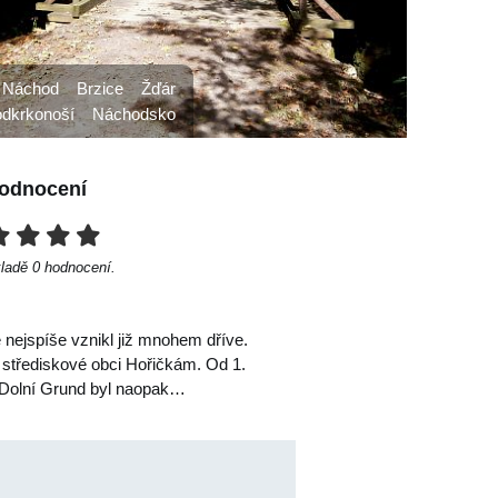
 Náchod
Brzice
Žďár
dkrkonoší
Náchodsko
odnocení
kladě
0
hodnocení.
 nejspíše vznikl již mnohem dříve.
 střediskové obci Hořičkám. Od 1.
 (Dolní Grund byl naopak…