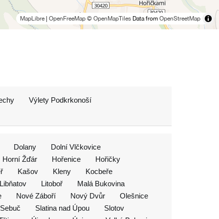
MapLibre
|
OpenFreeMap
© OpenMapTiles
Data from
OpenStreetMap
echy
Výlety Podkrkonoší
Dolany
Dolní Vlčkovice
Horní Žďár
Hořenice
Hořičky
ř
Kašov
Kleny
Kocbeře
Libňatov
Litoboř
Malá Bukovina
e
Nové Záboří
Nový Dvůr
Olešnice
Sebuč
Slatina nad Úpou
Slotov