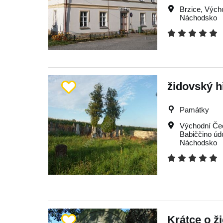
Brzice
,
Vých
Náchodsko
židovský h
Památky
Východní Če
Babiččino údo
Náchodsko
Krátce o 