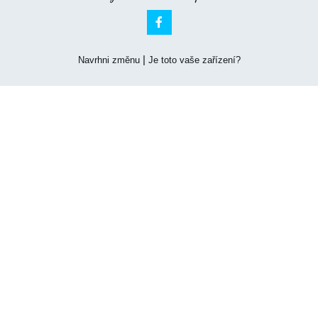

|
Navrhni změnu
Je toto vaše zařízení?