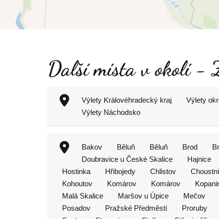
Další místa v okolí - 
Výlety Královéhradecký kraj
Výlety ok
Výlety Náchodsko
Bakov
Běluň
Běluň
Brod
Br
Doubravice u České Skalice
Hajnice
Hostinka
Hřibojedy
Chlistov
Choustní
Kohoutov
Komárov
Komárov
Kopani
Malá Skalice
Maršov u Úpice
Mečov
Posadov
Pražské Předměstí
Proruby