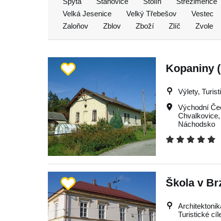
Spyta
Stanovice
Stolín
Střeziměřice
Velká Jesenice
Velký Třebešov
Vestec
Zaloňov
Zblov
Zboží
Zlíč
Zvole
Kopaniny (
Výlety, Turist
Východní Če
Chvalkovice
Náchodsko
Škola v Br
Architektonik
Turistické cíl