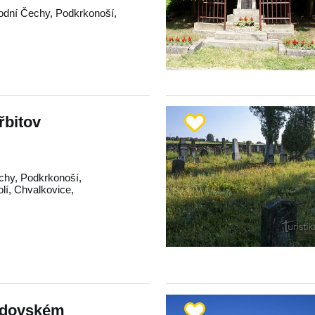
odní Čechy
,
Podkrkonoší
,
řbitov
chy
,
Podkrkonoší
,
lí
,
Chvalkovice
,
židovském