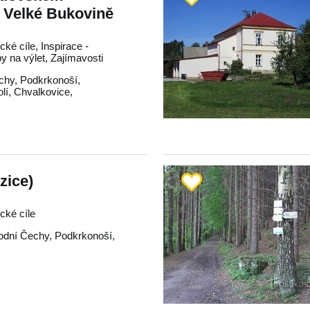
e Velké Bukovině
ické cíle, Inspirace -
py na výlet, Zajímavosti
chy
,
Podkrkonoší
,
lí
,
Chvalkovice
,
zice)
ické cíle
odní Čechy
,
Podkrkonoší
,