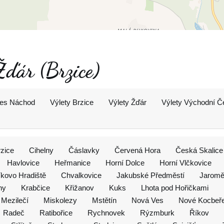
Žďár (Brzice)
res Náchod
Výlety Brzice
Výlety Žďár
Výlety Východní Č
zice
Cihelny
Čáslavky
Červená Hora
Česká Skalice
Havlovice
Heřmanice
Horní Dolce
Horní Vlčkovice
kovo Hradiště
Chvalkovice
Jakubské Předměstí
Jaromě
ny
Krabčice
Křižanov
Kuks
Lhota pod Hořičkami
Mezilečí
Miskolezy
Mstětín
Nová Ves
Nové Kocbeř
Radeč
Ratibořice
Rychnovek
Rýzmburk
Říkov