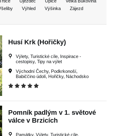
Třtice
Újezdec
Úpice
Velká Bukovina
Všeliby
Výhled
Výšinka
Zájezd
Husí Krk (Hořičky)
Výlety, Turistické cíle, Inspirace -
cestopisy, Tipy na výlet
Východní Čechy
,
Podkrkonoší
,
Babiččino údolí
,
Hořičky
,
Náchodsko
Pomník padlým v 1. světové
válce v Brzicích
Památky, Výlety, Turistické cíle,