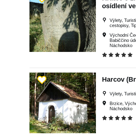
osídlení v
Výlety, Turist
cestopisy, Ti
Východní Če
Babiččino údo
Náchodsko
Harcov (Br
Výlety, Turist
Brzice
,
Vých
Náchodsko