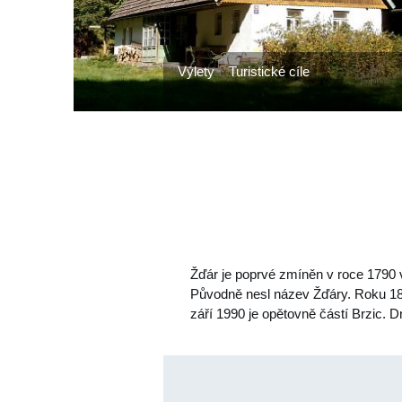
Výlety
Turistické cíle
Žďár je poprvé zmíněn v roce 1790 v
Původně nesl název Žďáry. Roku 1849
září 1990 je opětovně částí Brzic.