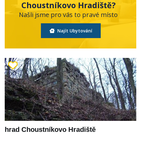
Choustníkovo Hradiště?
Našli jsme pro vás to pravé místo
Najít Ubytování
hrad Choustníkovo Hradiště