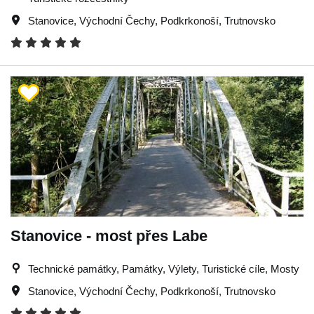
Stanovice
,
Východní Čechy
,
Podkrkonoší
,
Trutnovsko
Stanovice - most přes Labe
Technické památky, Památky, Výlety, Turistické cíle, Mosty
Stanovice
,
Východní Čechy
,
Podkrkonoší
,
Trutnovsko