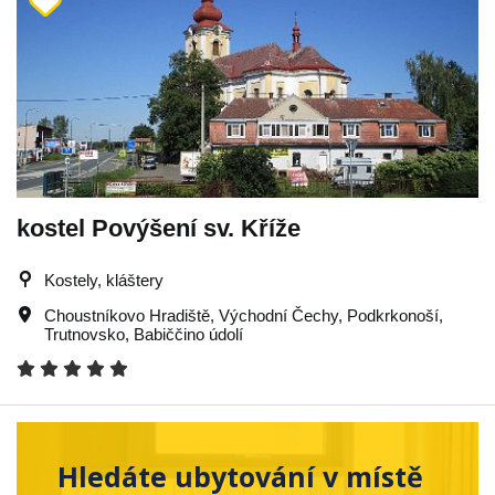
kostel Povýšení sv. Kříže
Kostely, kláštery
Choustníkovo Hradiště
,
Východní Čechy
,
Podkrkonoší
,
Trutnovsko
,
Babiččino údolí
Hledáte ubytování v místě