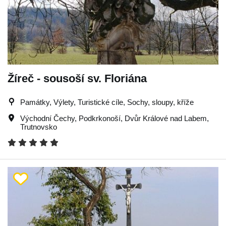
Žíreč - sousoší sv. Floriána
Památky, Výlety, Turistické cíle, Sochy, sloupy, kříže
Východní Čechy
,
Podkrkonoší
,
Dvůr Králové nad Labem
,
Trutnovsko