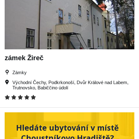
zámek Žireč
Zámky
Východní Čechy
,
Podkrkonoší
,
Dvůr Králové nad Labem
,
Trutnovsko
,
Babiččino údolí
Hledáte ubytování v místě
Choustníkovo Hradiště?