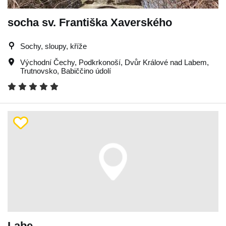
socha sv. Františka Xaverského
Sochy, sloupy, kříže
Východní Čechy
,
Podkrkonoší
,
Dvůr Králové nad Labem
,
Trutnovsko
,
Babiččino údolí
Labe