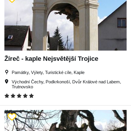
Žíreč - kaple Nejsvětější Trojice
Památky, Výlety, Turistické cíle, Kaple
Východní Čechy
,
Podkrkonoší
,
Dvůr Králové nad Labem
,
Trutnovsko