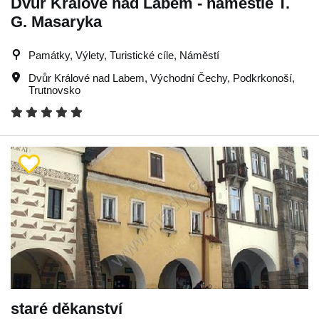
Dvůr Králové nad Labem - námestie T.
G. Masaryka
Památky, Výlety, Turistické cíle, Náměstí
Dvůr Králové nad Labem
,
Východní Čechy
,
Podkrkonoší
,
Trutnovsko
staré děkanství