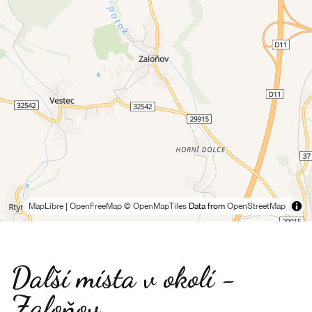
MapLibre
|
OpenFreeMap
© OpenMapTiles
Data from
OpenStreetMap
Další místa v okolí -
Zaloňov