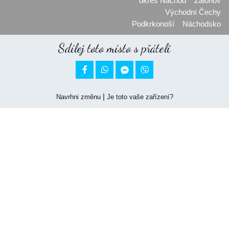
okres Náchod
Zaloňov
Východní Čechy
Podkrkonoší
Náchodsko
Sdílej toto místo s přáteli


|
Navrhni změnu
Je toto vaše zařízení?