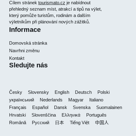
Cílem stránek
tourismato.cz
je nabídnout
přehledný seznam míst, atrakcí a tipů na výlet,
který pomůže turistům, rodinám a dalším
výletníkům při plánování nových zážitků.
Informace
Domovská stránka
Navrhni změnu
Kontakt
Sledujte nás
Česky
Slovensky
English
Deutsch
Polski
український
Nederlands
Magyar
Italiano
Français
Español
Dansk
Svenska
Suomalainen
Hrvatski
Slovenščina
Ελληνικά
Português
Română
Русский
日本
Tiếng Việt
中国人