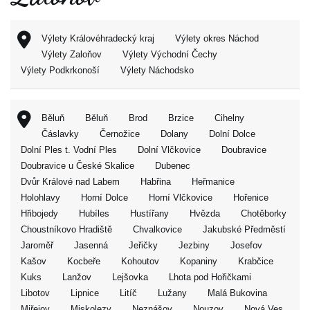
Výlety Královéhradecký kraj
Výlety okres Náchod
Výlety Zaloňov
Výlety Východní Čechy
Výlety Podkrkonoší
Výlety Náchodsko
Běluň
Běluň
Brod
Brzice
Cihelny
Čáslavky
Černožice
Dolany
Dolní Dolce
Dolní Ples t. Vodní Ples
Dolní Vlčkovice
Doubravice
Doubravice u České Skalice
Dubenec
Dvůr Králové nad Labem
Habřina
Heřmanice
Holohlavy
Horní Dolce
Horní Vlčkovice
Hořenice
Hřibojedy
Hubíles
Hustířany
Hvězda
Chotěborky
Choustníkovo Hradiště
Chvalkovice
Jakubské Předměstí
Jaroměř
Jasenná
Jeřičky
Jezbiny
Josefov
Kašov
Kocbeře
Kohoutov
Kopaniny
Krabčice
Kuks
Lanžov
Lejšovka
Lhota pod Hořičkami
Libotov
Lipnice
Litíč
Lužany
Malá Bukovina
Miřejov
Miskolezy
Neznášov
Nouzov
Nová Ves