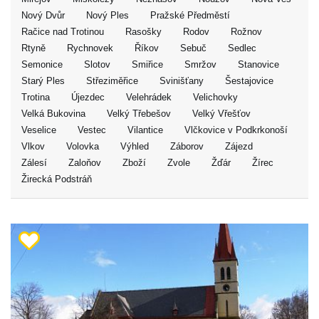
Nový Dvůr
Nový Ples
Pražské Předměstí
Račice nad Trotinou
Rasošky
Rodov
Rožnov
Rtyně
Rychnovek
Říkov
Sebuč
Sedlec
Semonice
Slotov
Smiřice
Smržov
Stanovice
Starý Ples
Střeziměřice
Svinišťany
Šestajovice
Trotina
Újezdec
Velehrádek
Velichovky
Velká Bukovina
Velký Třebešov
Velký Vřešťov
Veselice
Vestec
Vilantice
Vlčkovice v Podkrkonoší
Vlkov
Volovka
Výhled
Záborov
Zájezd
Zálesí
Zaloňov
Zboží
Zvole
Žďár
Žírec
Žirecká Podstráň