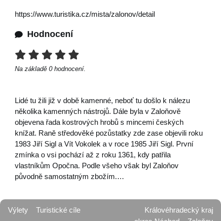
https://www.turistika.cz/mista/zalonov/detail
Hodnocení
Na základě
0
hodnocení.
Lidé tu žili již v době kamenné, neboť tu došlo k nálezu
několika kamenných nástrojů. Dále byla v Zaloňově
objevena řada kostrových hrobů s mincemi českých
knížat. Raně středověké pozůstatky zde zase objevili roku
1983 Jiří Sigl a Vít Vokolek a v roce 1985 Jiří Sigl. První
zmínka o vsi pochází až z roku 1361, kdy patřila
vlastníkům Opočna. Podle všeho však byl Zaloňov
původně samostatným zbožím.…
Výlety
Turistické cíle
Královéhradecký kraj