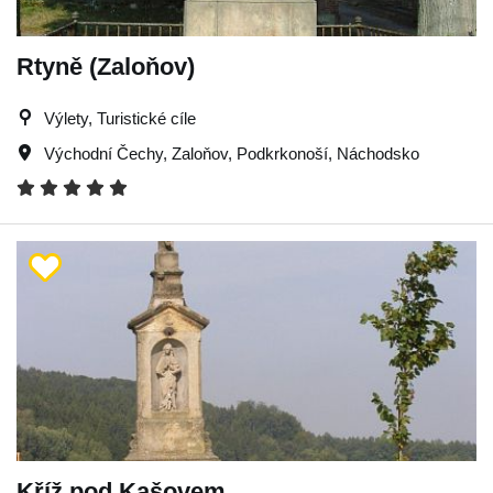
Rtyně (Zaloňov)
Výlety, Turistické cíle
Východní Čechy
,
Zaloňov
,
Podkrkonoší
,
Náchodsko
Kříž pod Kašovem