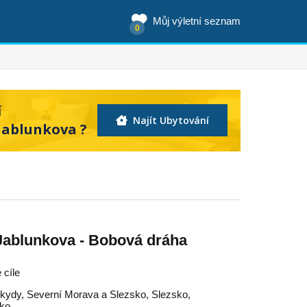
Můj výletní seznam
0
í
Najít Ubytování
Jablunkova ?
 Jablunkova - Bobová dráha
 cíle
kydy
,
Severní Morava a Slezsko
,
Slezsko
,
ko