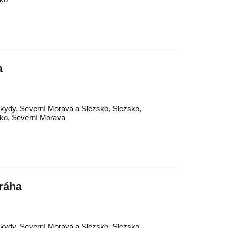
a
kydy
,
Severní Morava a Slezsko
,
Slezsko
,
ko
,
Severní Morava
ráha
kydy
,
Severní Morava a Slezsko
,
Slezsko
,