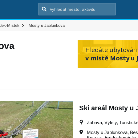
dek-Místek
Mosty u Jablunkova
ova
Hledáte ubytován
v místě Mosty u 
Ski areál Mosty u
Zábava, Výlety, Turistické
Mosty u Jablunkova
,
Bes
Kysuce
,
Frýdeckomístec