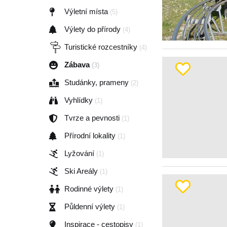
Výletní místa
(5)
Výlety do přírody
(4)
Turistické rozcestníky
(4)
Zábava
(3)
Studánky, prameny
(2)
Vyhlídky
(1)
Tvrze a pevnosti
(1)
Přírodní lokality
(1)
Lyžování
(1)
Ski Areály
(1)
Rodinné výlety
(1)
Půldenní výlety
(1)
Inspirace - cestopisy
(1)