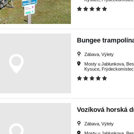
Bungee trampolín
Zábava, Výlety
Mosty u Jablunkova
,
Bes
Kysuce
,
Frýdeckomístec
Vozíková horská d
Zábava, Výlety
Mosty u Jablunkova
,
Bes