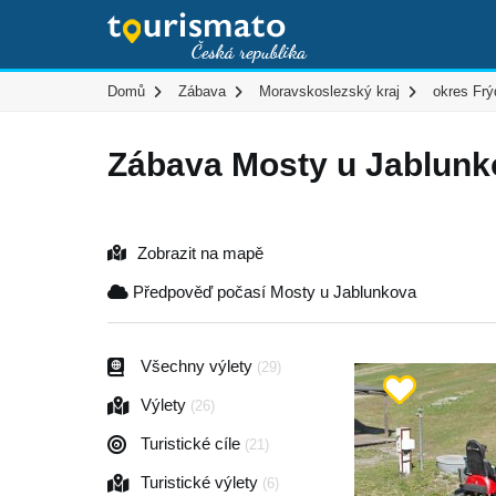
Domů
Zábava
Moravskoslezský kraj
okres Frý
Zábava Mosty u Jablunk
Zobrazit na mapě
Předpověď počasí Mosty u Jablunkova
Všechny výlety
(29)
Výlety
(26)
Turistické cíle
(21)
Turistické výlety
(6)