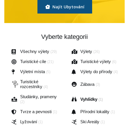
Najít Ubytování
Vyberte kategorii
Všechny výlety
Výlety
(29)
(26)
Turistické cíle
Turistické výlety
(21)
(6)
Výletní místa
Výlety do přírody
(5)
(4)
Turistické
Zábava
(3)
rozcestníky
(4)
Studánky, prameny
Vyhlídky
(1)
(2)
Tvrze a pevnosti
Přírodní lokality
(1)
(1)
Lyžování
Ski Areály
(1)
(1)