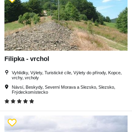
Filipka - vrchol
Vyhlídky, Výlety, Turistické cíle, Výlety do přírody, Kopce,
vrchy, vrcholy
Návsí
,
Beskydy
,
Severní Morava a Slezsko
,
Slezsko
,
Frýdeckomístecko