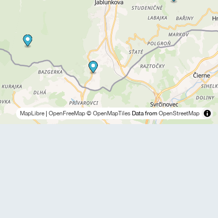
MapLibre
|
OpenFreeMap
© OpenMapTiles
Data from
OpenStreetMap