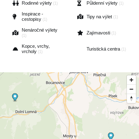
Rodinné výlety
Půldenní výlety
(1)
(1)
Inspirace -
Tipy na výlet
(1)
cestopisy
(1)
Nenáročné výlety
Zajímavosti
(1)
(1)
Kopce, vrchy,
Turistická centra
(1)
vrcholy
(1)