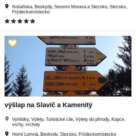
Košařiska
,
Beskydy
,
Severní Morava a Slezsko
,
Slezsko
,
Frýdeckomístecko
výšlap na Slavíč a Kamenitý
Vyhlídky, Výlety, Turistické cíle, Výlety do přírody, Kopce,
vrchy, vrcholy
Horní Lomná
,
Beskydy
,
Slezsko
,
Frýdeckomístecko