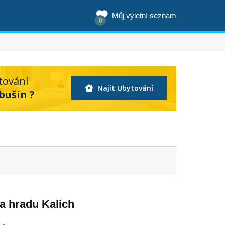
Můj výletní seznam
0
tování
Najít Ubytování
bušín ?
na hradu Kalich