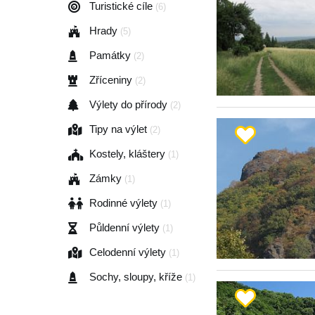
Turistické cíle
(6)
Hrady
(5)
Památky
(2)
Zříceniny
(2)
Výlety do přírody
(2)
Tipy na výlet
(2)
Kostely, kláštery
(1)
Zámky
(1)
Rodinné výlety
(1)
Půldenní výlety
(1)
Celodenní výlety
(1)
Sochy, sloupy, kříže
(1)