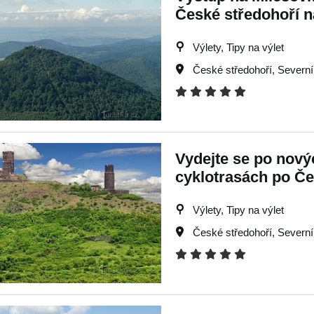
České středohoří na
Výlety, Tipy na výlet
České středohoří
,
Severní
Vydejte se po novýc
cyklotrasách po Č
Výlety, Tipy na výlet
České středohoří
,
Severní