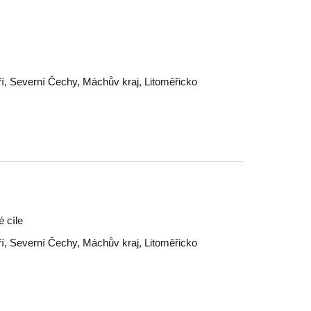
í
,
Severní Čechy
,
Máchův kraj
,
Litoměřicko
é cíle
í
,
Severní Čechy
,
Máchův kraj
,
Litoměřicko