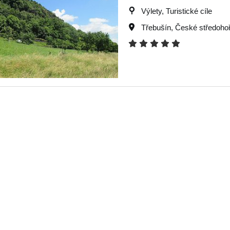
Výlety, Turistické cíle
Třebušín
,
České středohoř