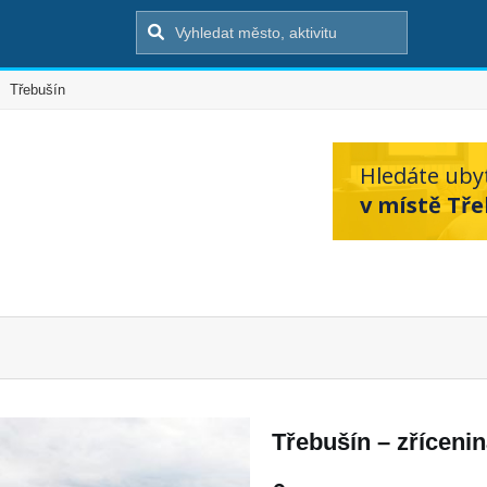
Třebušín
Hledáte uby
v místě Tře
Třebušín – zříceni