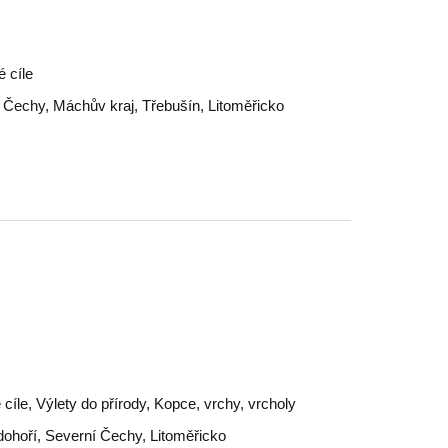
é cíle
 Čechy
,
Máchův kraj
,
Třebušín
,
Litoměřicko
é cíle, Výlety do přírody, Kopce, vrchy, vrcholy
dohoří
,
Severní Čechy
,
Litoměřicko