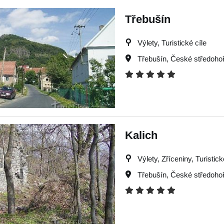
Třebušín
Výlety, Turistické cíle
Třebušín
,
České středohoř
Kalich
Výlety, Zříceniny, Turistick
Třebušín
,
České středohoř