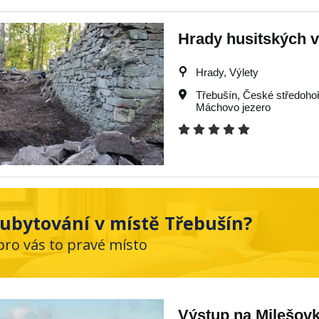
Hrady husitských vá
Hrady, Výlety
Třebušín
,
České středohoř
Máchovo jezero
ubytování v místě Třebušín?
pro vás to pravé místo
Výstup na Milešovk