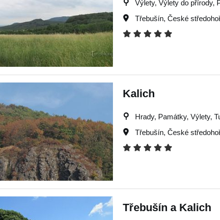
Výlety, Výlety do přírody, 
Třebušín
,
České středohoř
Kalich
Hrady, Památky, Výlety, Tu
Třebušín
,
České středohoř
Třebušín a Kalich