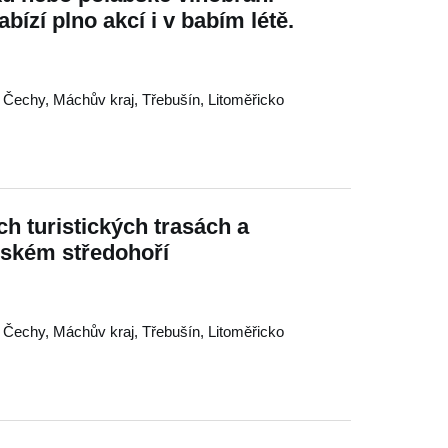
bízí plno akcí i v babím létě.
 Čechy
,
Máchův kraj
,
Třebušín
,
Litoměřicko
h turistických trasách a
eském středohoří
 Čechy
,
Máchův kraj
,
Třebušín
,
Litoměřicko