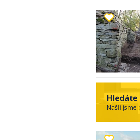
Hledáte 
Našli jsme 