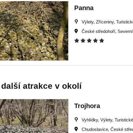
Panna
Výlety, Zříceniny, Turistick
České středohoří
,
Severní
 další atrakce v okolí
Trojhora
Vyhlídky, Výlety, Turistick
Chudoslavice
,
České stře