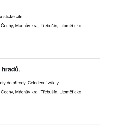
ristické cíle
 Čechy
,
Máchův kraj
,
Třebušín
,
Litoměřicko
 hradů.
lety do přírody, Celodenní výlety
 Čechy
,
Máchův kraj
,
Třebušín
,
Litoměřicko