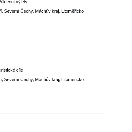
Půldenní výlety
í
,
Severní Čechy
,
Máchův kraj
,
Litoměřicko
ristické cíle
í
,
Severní Čechy
,
Máchův kraj
,
Litoměřicko