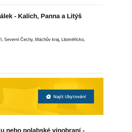
lek - Kalich, Panna a Litýš
í
,
Severní Čechy
,
Máchův kraj
,
Litoměřicko
,
Najít Ubytování
u nebo polabské vinobraní -