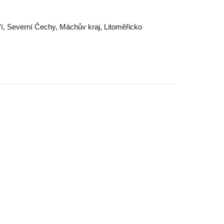
í
,
Severní Čechy
,
Máchův kraj
,
Litoměřicko