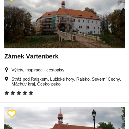
Zámek Vartenberk
Výlety, Inspirace - cestopisy
Stráž pod Ralskem
,
Lužické hory
,
Ralsko
,
Severní Čechy
,
Máchův kraj
,
Českolipsko