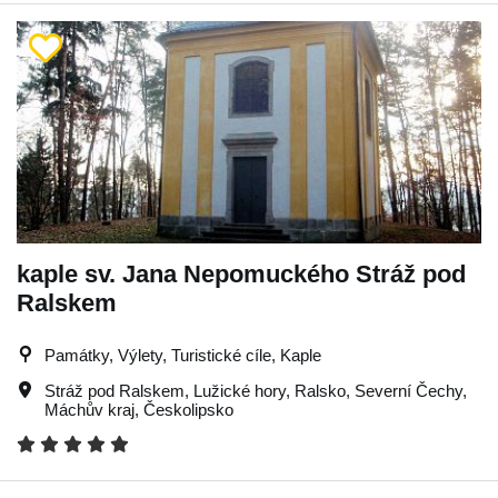
kaple sv. Jana Nepomuckého Stráž pod
Ralskem
Památky, Výlety, Turistické cíle, Kaple
Stráž pod Ralskem
,
Lužické hory
,
Ralsko
,
Severní Čechy
,
Máchův kraj
,
Českolipsko