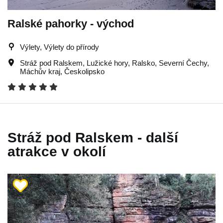
Ralské pahorky - východ
Výlety, Výlety do přírody
Stráž pod Ralskem
,
Lužické hory
,
Ralsko
,
Severní Čechy
,
Máchův kraj
,
Českolipsko
Stráž pod Ralskem - další
atrakce v okolí