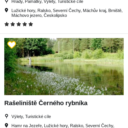
Hrady, Památky, Výlety, Turistické cíle
Lužické hory
,
Ralsko
,
Severní Čechy
,
Máchův kraj
,
Brniště
,
Máchovo jezero
,
Českolipsko
Rašeliniště Černého rybníka
Výlety, Turistické cíle
Hamr na Jezeře
,
Lužické hory
,
Ralsko
,
Severní Čechy
,