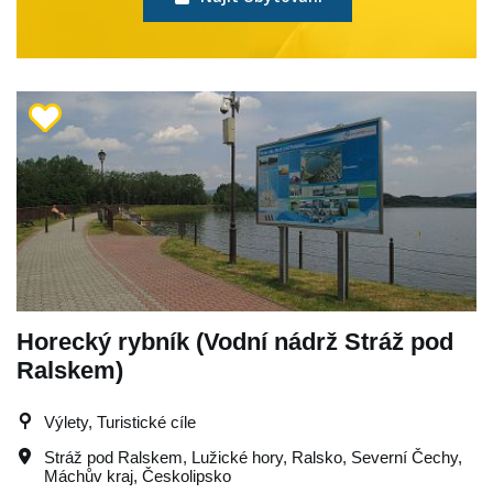
Horecký rybník (Vodní nádrž Stráž pod
Ralskem)
Výlety, Turistické cíle
Stráž pod Ralskem
,
Lužické hory
,
Ralsko
,
Severní Čechy
,
Máchův kraj
,
Českolipsko