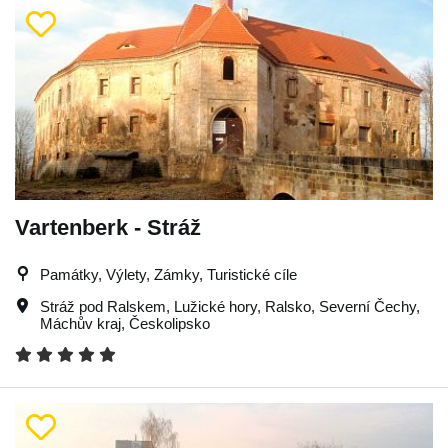
Vartenberk - Stráž
Památky, Výlety, Zámky, Turistické cíle
Stráž pod Ralskem
,
Lužické hory
,
Ralsko
,
Severní Čechy
,
Máchův kraj
,
Českolipsko