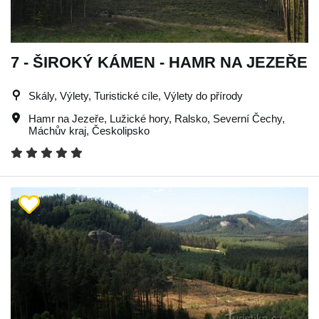
7 - ŠIROKÝ KÁMEN - HAMR NA JEZEŘE
Skály, Výlety, Turistické cíle, Výlety do přírody
Hamr na Jezeře
,
Lužické hory
,
Ralsko
,
Severní Čechy
,
Máchův kraj
,
Českolipsko