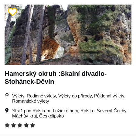
Hamerský okruh :Skalní divadlo-
Stohánek-Děvín
Výlety, Rodinné výlety, Výlety do přírody, Půldenní výlety,
Romantické výlety
Stráž pod Ralskem
,
Lužické hory
,
Ralsko
,
Severní Čechy
,
Máchův kraj
,
Českolipsko