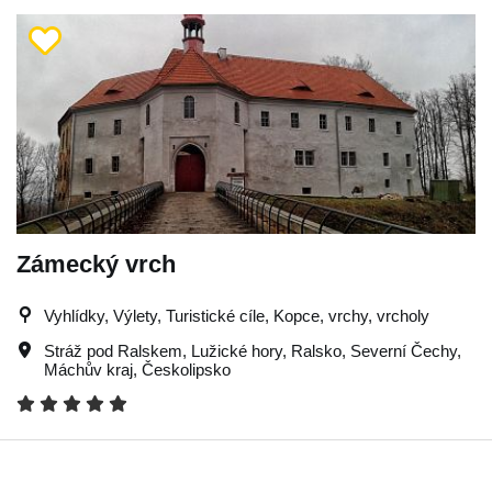
Zámecký vrch
Vyhlídky, Výlety, Turistické cíle, Kopce, vrchy, vrcholy
Stráž pod Ralskem
,
Lužické hory
,
Ralsko
,
Severní Čechy
,
Máchův kraj
,
Českolipsko