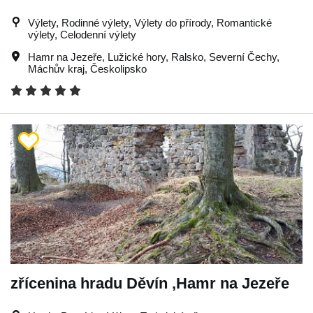
Výlety, Rodinné výlety, Výlety do přírody, Romantické
výlety, Celodenní výlety
Hamr na Jezeře
,
Lužické hory
,
Ralsko
,
Severní Čechy
,
Máchův kraj
,
Českolipsko
zřícenina hradu Děvín ,Hamr na Jezeře