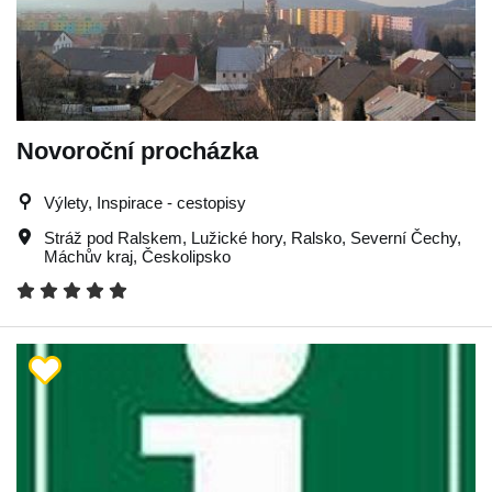
Novoroční procházka
Výlety, Inspirace - cestopisy
Stráž pod Ralskem
,
Lužické hory
,
Ralsko
,
Severní Čechy
,
Máchův kraj
,
Českolipsko