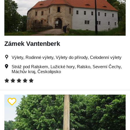
Zámek Vantenberk
Výlety, Rodinné výlety, Výlety do přírody, Celodenní výlety
Stráž pod Ralskem
,
Lužické hory
,
Ralsko
,
Severní Čechy
,
Máchův kraj
,
Českolipsko