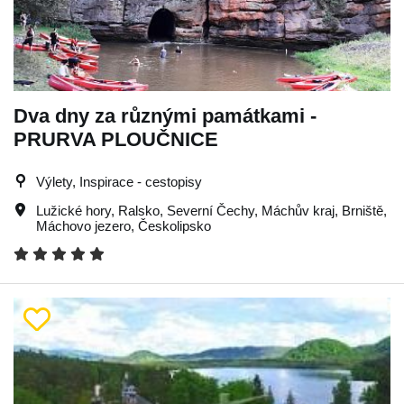
Dva dny za různými památkami -
PRURVA PLOUČNICE
Výlety, Inspirace - cestopisy
Lužické hory
,
Ralsko
,
Severní Čechy
,
Máchův kraj
,
Brniště
,
Máchovo jezero
,
Českolipsko