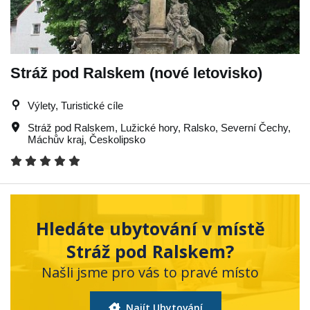
Stráž pod Ralskem (nové letovisko)
Výlety, Turistické cíle
Stráž pod Ralskem
,
Lužické hory
,
Ralsko
,
Severní Čechy
,
Máchův kraj
,
Českolipsko
Hledáte ubytování v místě
Stráž pod Ralskem?
Našli jsme pro vás to pravé místo
Najít Ubytování