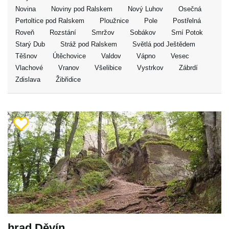
Novina
Noviny pod Ralskem
Nový Luhov
Osečná
Pertoltice pod Ralskem
Ploužnice
Pole
Postřelná
Roveň
Rozstání
Smržov
Sobákov
Srní Potok
Starý Dub
Stráž pod Ralskem
Světlá pod Ještědem
Těšnov
Útěchovice
Valdov
Vápno
Vesec
Vlachové
Vranov
Všelibice
Vystrkov
Zábrdí
Zdislava
Žibřidice
hrad Děvín