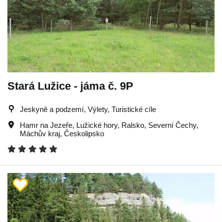
Stará Lužice - jáma č. 9P
Jeskyně a podzemí, Výlety, Turistické cíle
Hamr na Jezeře
,
Lužické hory
,
Ralsko
,
Severní Čechy
,
Máchův kraj
,
Českolipsko