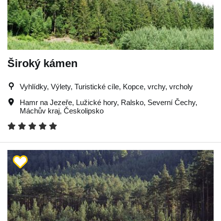
Široký kámen
Vyhlídky, Výlety, Turistické cíle, Kopce, vrchy, vrcholy
Hamr na Jezeře
,
Lužické hory
,
Ralsko
,
Severní Čechy
,
Máchův kraj
,
Českolipsko