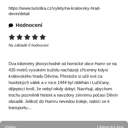
https://www.turistika.cz/vylety/na-kralovsky-hrad-
devin/detail
Hodnocení
Na základě
0
hodnocení.
Dva kilometry jihovýchodně od hornické obce Hamr se na
435 metrů vysokém kuželu nacházejí zříceniny kdysi
královského hradu Děvína. Přestože si užil své za
husitských válek a v roce 1444 byl obléhán i Lužičany,
dějepisci tvrdí, že nebyl nikdy dobyt. Navrhuji, abychom
trochu pozměnili historii a navzdory zimnímu počasí Děvín
obsadili. Jelikož do Hamru nevedou koleje, nabízí se k
transportu…
Výlety
Liberecký kraj