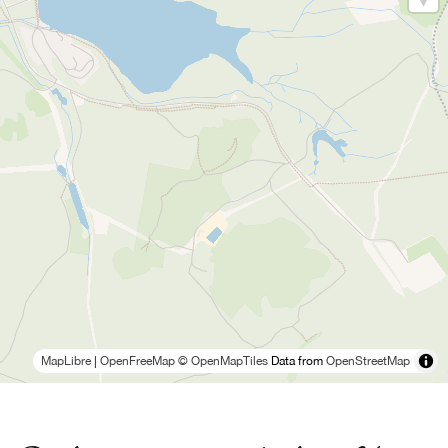
MapLibre
|
OpenFreeMap
© OpenMapTiles
Data from
OpenStreetMap