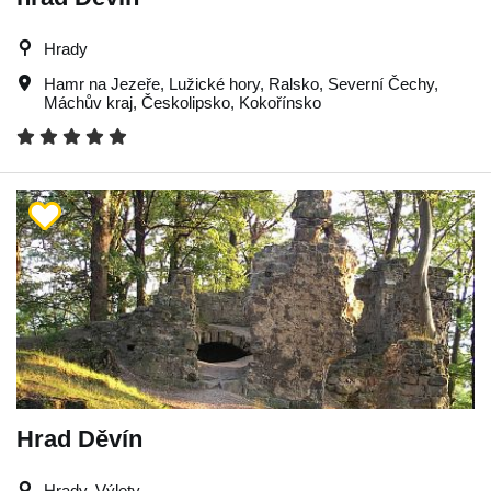
Hrady
Hamr na Jezeře
,
Lužické hory
,
Ralsko
,
Severní Čechy
,
Máchův kraj
,
Českolipsko
,
Kokořínsko
Hrad Děvín
Hrady, Výlety