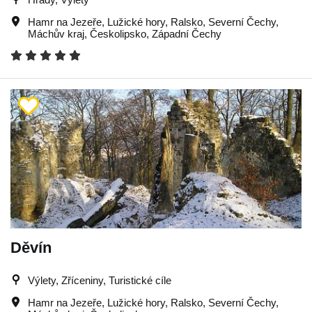
Hamr na Jezeře
,
Lužické hory
,
Ralsko
,
Severní Čechy
,
Máchův kraj
,
Českolipsko
,
Západní Čechy
Děvín
Výlety, Zříceniny, Turistické cíle
Hamr na Jezeře
,
Lužické hory
,
Ralsko
,
Severní Čechy
,