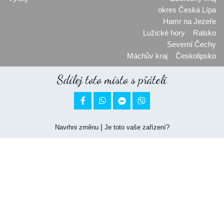
okres Česká Lípa
Hamr na Jezeře
Lužické hory
Ralsko
Severní Čechy
Máchův kraj
Českolipsko
Sdílej toto místo s přáteli


|
Navrhni změnu
Je toto vaše zařízení?