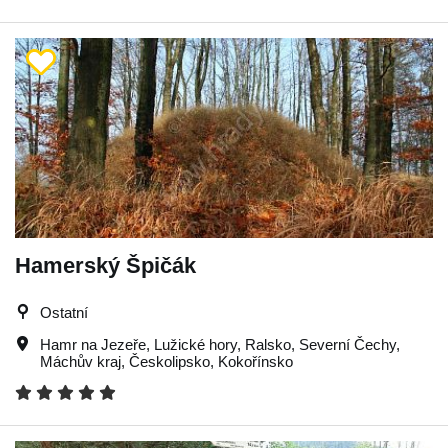
Hamerský Špičák
Ostatní
Hamr na Jezeře
,
Lužické hory
,
Ralsko
,
Severní Čechy
,
Máchův kraj
,
Českolipsko
,
Kokořínsko