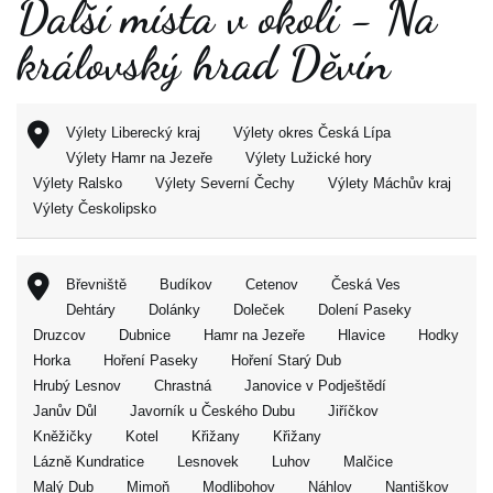
Další místa v okolí - Na
královský hrad Děvín
Výlety Liberecký kraj
Výlety okres Česká Lípa
Výlety Hamr na Jezeře
Výlety Lužické hory
Výlety Ralsko
Výlety Severní Čechy
Výlety Máchův kraj
Výlety Českolipsko
Břevniště
Budíkov
Cetenov
Česká Ves
Dehtáry
Dolánky
Doleček
Dolení Paseky
Druzcov
Dubnice
Hamr na Jezeře
Hlavice
Hodky
Horka
Hoření Paseky
Hoření Starý Dub
Hrubý Lesnov
Chrastná
Janovice v Podještědí
Janův Důl
Javorník u Českého Dubu
Jiříčkov
Kněžičky
Kotel
Křižany
Křižany
Lázně Kundratice
Lesnovek
Luhov
Malčice
Malý Dub
Mimoň
Modlibohov
Náhlov
Nantiškov