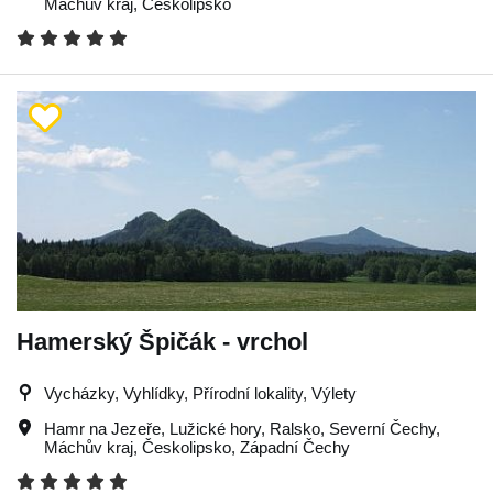
Máchův kraj
,
Českolipsko
Hamerský Špičák - vrchol
Vycházky, Vyhlídky, Přírodní lokality, Výlety
Hamr na Jezeře
,
Lužické hory
,
Ralsko
,
Severní Čechy
,
Máchův kraj
,
Českolipsko
,
Západní Čechy