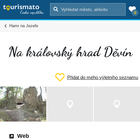
0
Hamr na Jezeře
Na královský hrad Děvín
Přidat do mého výletního seznamu
Web