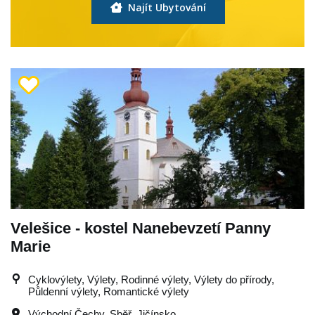
Najít Ubytování
Velešice - kostel Nanebevzetí Panny
Marie
Cyklovýlety, Výlety, Rodinné výlety, Výlety do přírody,
Půldenní výlety, Romantické výlety
Východní Čechy
,
Sběř
,
Jičínsko