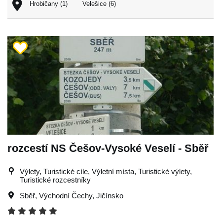
Hrobičany (1)
Velešice (6)
rozcestí NS Češov-Vysoké Veselí - Sběř
Výlety, Turistické cíle, Výletní místa, Turistické výlety,
Turistické rozcestníky
Sběř
,
Východní Čechy
,
Jičínsko