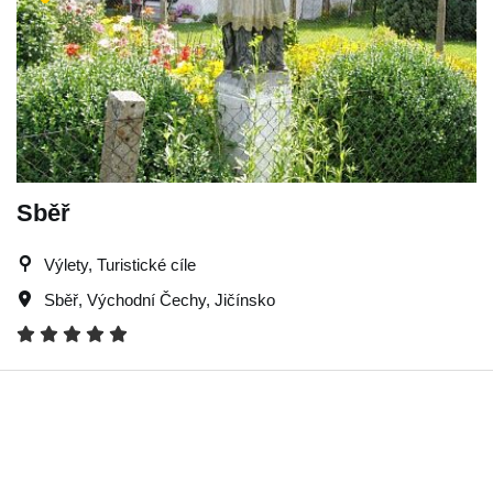
Sběř
Výlety, Turistické cíle
Sběř
,
Východní Čechy
,
Jičínsko