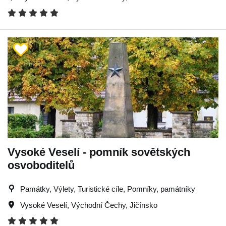
Vysoké Veselí - pomník sovětských
osvoboditelů
Památky, Výlety, Turistické cíle, Pomníky, památníky
Vysoké Veselí
,
Východní Čechy
,
Jičínsko