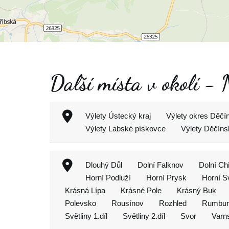
Další místa v okolí - 
Výlety Ústecký kraj
Výlety okres Děčí
Výlety Labské pískovce
Výlety Děčíns
Dlouhý Důl
Dolní Falknov
Dolní Ch
Horní Podluží
Horní Prysk
Horní S
Krásná Lípa
Krásné Pole
Krásný Buk
Polevsko
Rousínov
Rozhled
Rumbur
Světliny 1.díl
Světliny 2.díl
Svor
Varn