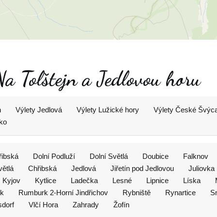
Na Tolštejn a Jedlovou horu
n
Výlety Jedlová
Výlety Lužické hory
Výlety České Švýc
ko
řibská
Dolní Podluží
Dolní Světlá
Doubice
Falknov
větlá
Chřibská
Jedlová
Jiřetín pod Jedlovou
Juliovka
Kyjov
Kytlice
Ladečka
Lesné
Lipnice
Líska
k
Rumburk 2-Horní Jindřichov
Rybniště
Rynartice
S
sdorf
Vlčí Hora
Zahrady
Žofín