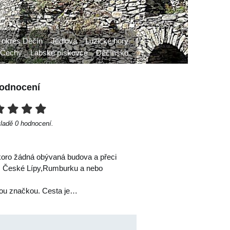
okres Děčín
Jedlová
Lužické hory
 Čechy
Labské pískovce
Děčínsko
odnocení
kladě
0
hodnocení.
skoro žádná obývaná budova a přeci
a z České Lípy,Rumburku a nebo
ckou značkou. Cesta je…