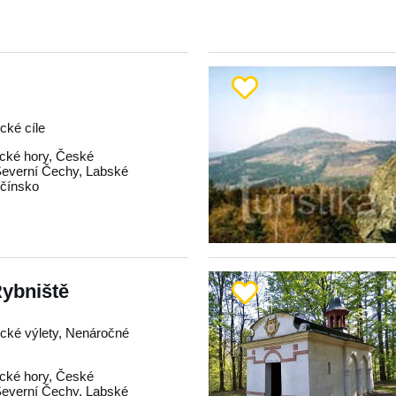
ické cíle
ické hory
,
České
everní Čechy
,
Labské
čínsko
Rybniště
tické výlety, Nenáročné
ické hory
,
České
everní Čechy
,
Labské