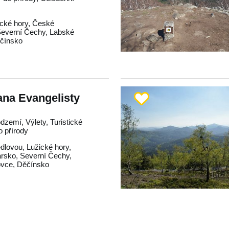
ické hory
,
České
everní Čechy
,
Labské
čínsko
Jana Evangelisty
dzemí, Výlety, Turistické
o přírody
edlovou
,
Lužické hory
,
rsko
,
Severní Čechy
,
ovce
,
Děčínsko