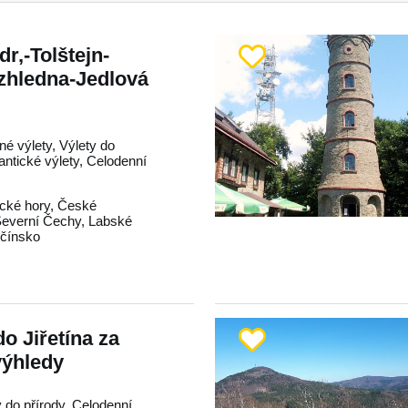
r,-Tolštejn-
zhledna-Jedlová
né výlety, Výlety do
antické výlety, Celodenní
ické hory
,
České
everní Čechy
,
Labské
čínsko
o Jiřetína za
výhledy
y do přírody, Celodenní