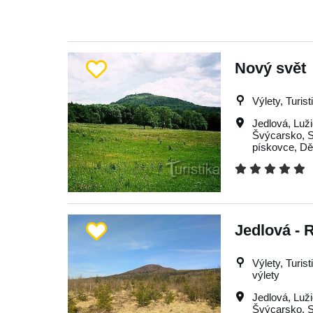
Nový svět
Výlety, Turist
Jedlová
,
Luž
Švýcarsko
,
S
pískovce
,
Dě
Jedlová - 
Výlety, Turis
výlety
Jedlová
,
Luž
Švýcarsko
,
S