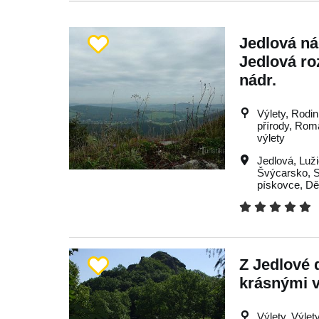
Jedlová nád
Jedlová ro
nádr.
Výlety, Rodin
přírody, Rom
výlety
Jedlová
,
Luž
Švýcarsko
,
S
pískovce
,
Dě
Z Jedlové d
krásnými 
Výlety, Výlet