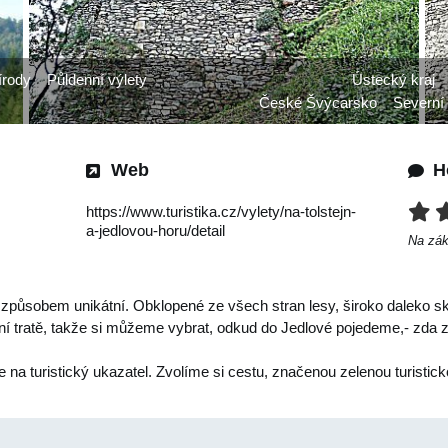
írody
Půldenní výlety
Ústecký kraj
České Švýcarsko
Severní
Web
H
https://www.turistika.cz/vylety/na-tolstejn-
a-jedlovou-horu/detail
Na zá
 způsobem unikátní. Obklopené ze všech stran lesy, široko daleko 
iční tratě, takže si můžeme vybrat, odkud do Jedlové pojedeme,- zd
na turistický ukazatel. Zvolíme si cestu, značenou zelenou turisti