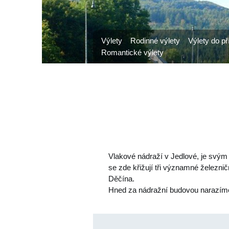
Výlety
Rodinné výlety
Výlety do př
Romantické výlety
Vlakové nádraží v Jedlové, je svým
se zde křižují tři významné železn
Děčína.
Hned za nádražní budovou narazíme 