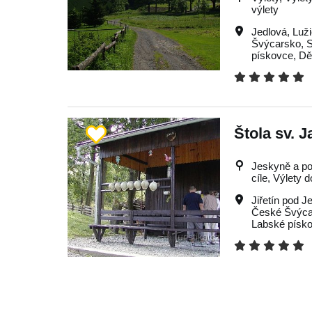
výlety
Jedlová
,
Luž
Švýcarsko
,
S
pískovce
,
Dě
Štola sv. 
Jeskyně a po
cíle, Výlety d
Jiřetín pod J
České Švýca
Labské písk