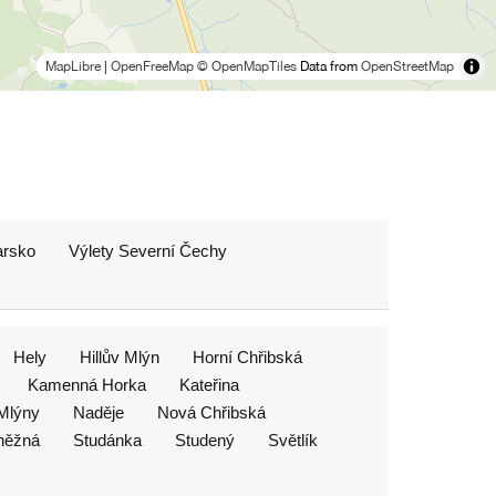
MapLibre
|
OpenFreeMap
© OpenMapTiles
Data from
OpenStreetMap
arsko
Výlety Severní Čechy
Hely
Hillův Mlýn
Horní Chřibská
Kamenná Horka
Kateřina
Mlýny
Naděje
Nová Chřibská
něžná
Studánka
Studený
Světlík