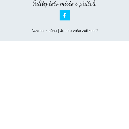
Sdílej toto místo s přáteli

|
Navrhni změnu
Je toto vaše zařízení?