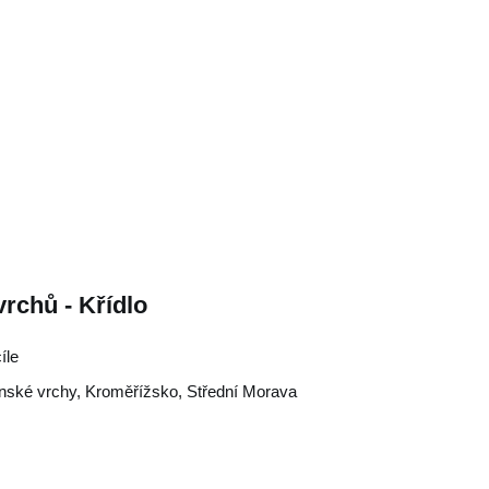
rchů - Křídlo
íle
nské vrchy
,
Kroměřížsko
,
Střední Morava