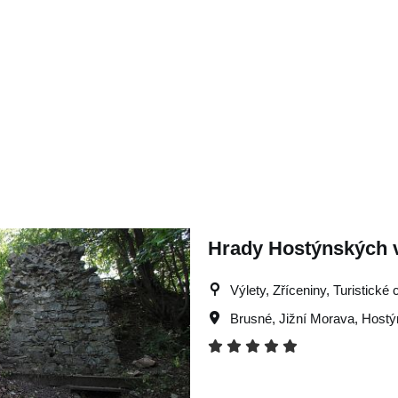
Hrady Hostýnských v
Výlety, Zříceniny, Turistické c
Brusné
,
Jižní Morava
,
Hostý