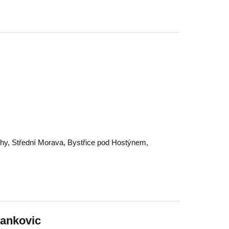
chy
,
Střední Morava
,
Bystřice pod Hostýnem
,
Jankovic