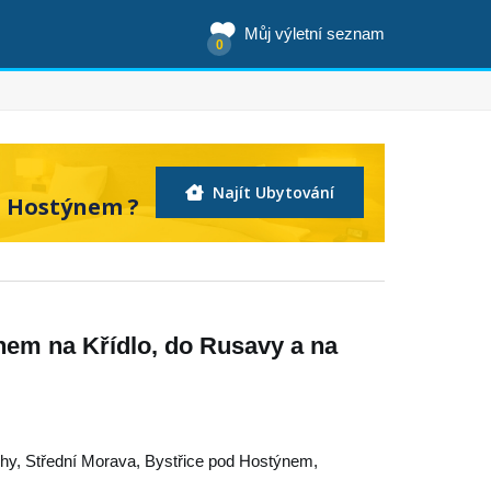
Můj výletní seznam
0
Najít Ubytování
d Hostýnem ?
nem na Křídlo, do Rusavy a na
chy
,
Střední Morava
,
Bystřice pod Hostýnem
,