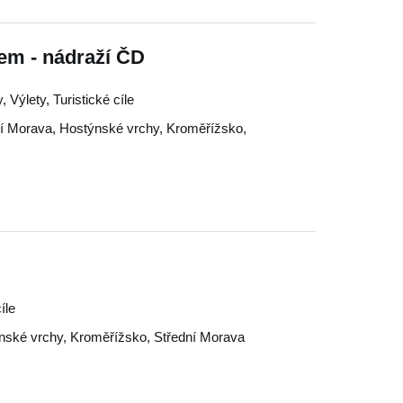
em - nádraží ČD
Výlety, Turistické cíle
ní Morava
,
Hostýnské vrchy
,
Kroměřížsko
,
íle
nské vrchy
,
Kroměřížsko
,
Střední Morava