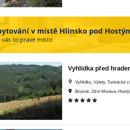
bytování v místě Hlinsko pod Hostý
o vás to pravé místo
Vyhlídka před hrade
Vyhlídky, Výlety, Turistické c
Brusné
,
Jižní Morava
,
Hostý