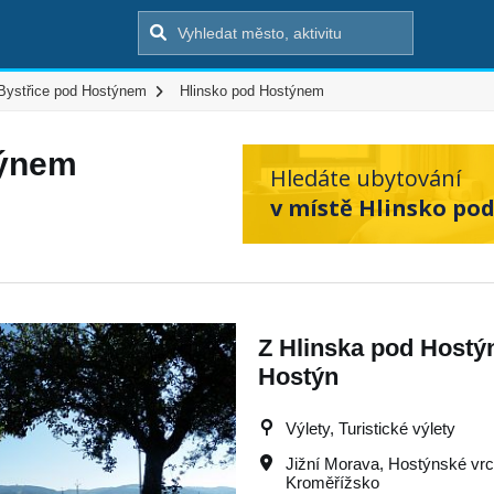
Bystřice pod Hostýnem
Hlinsko pod Hostýnem
týnem
Hledáte ubytování
v místě Hlinsko po
Z Hlinska pod Hostý
Hostýn
Výlety, Turistické výlety
Jižní Morava
,
Hostýnské vr
Kroměřížsko