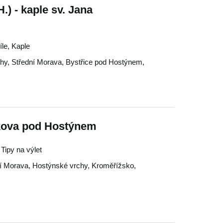
.) - kaple sv. Jana
íle, Kaple
chy
,
Střední Morava
,
Bystřice pod Hostýnem
,
vkova pod Hostýnem
 Tipy na výlet
ní Morava
,
Hostýnské vrchy
,
Kroměřížsko
,