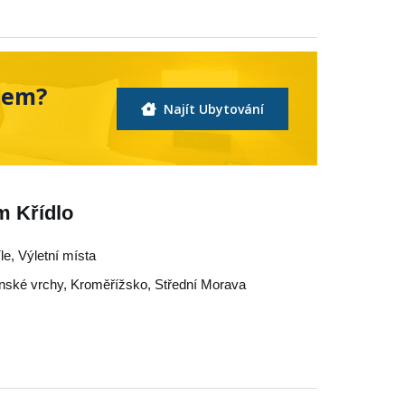
nem?
Najít Ubytování
m Křídlo
íle, Výletní místa
nské vrchy
,
Kroměřížsko
,
Střední Morava