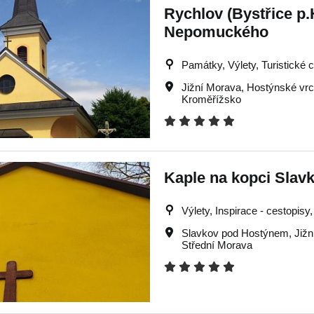
Rychlov (Bystřice p.H
Nepomuckého
Památky, Výlety, Turistické c
Jižní Morava
,
Hostýnské vr
Kroměřížsko
Kaple na kopci Sla
Výlety, Inspirace - cestopisy,
Slavkov pod Hostýnem
,
Již
Střední Morava