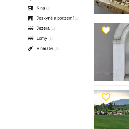
Kina
(1)
Jeskyně a podzemí
(1)
Jezera
(1)
Lomy
(1)
Vinařství
(1)