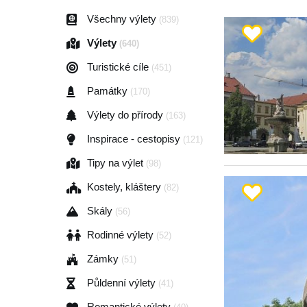
Všechny výlety
(839)
Výlety
(640)
Turistické cíle
(451)
Památky
(170)
Výlety do přírody
(163)
Inspirace - cestopisy
(121)
Tipy na výlet
(98)
Kostely, kláštery
(82)
Skály
(56)
Rodinné výlety
(52)
Zámky
(51)
Půldenní výlety
(41)
Romantické výlety