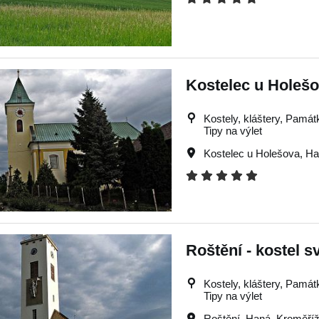
Kostelec u Holešo
Kostely, kláštery, Památky
Tipy na výlet
Kostelec u Holešova
,
Ha
Roštění - kostel s
Kostely, kláštery, Památky
Tipy na výlet
Roštění
,
Haná
,
Kroměří