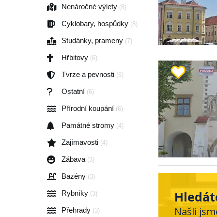
Nenáročné výlety
(8)
Cyklobary, hospůdky
(8)
Studánky, prameny
(7)
Hřbitovy
(6)
Tvrze a pevnosti
(6)
Ostatní
(6)
Přírodní koupání
(6)
Památné stromy
(4)
Zajímavosti
(4)
Zábava
(3)
Bazény
(3)
Hledát
Rybníky
(3)
Našli jsm
Přehrady
(3)