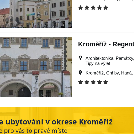
Kroměříž - Regen
Architektonika, Památky, 
Tipy na výlet
Kroměříž
,
Chřiby
,
Haná
,
e ubytování v okrese Kroměříž
e pro vás to pravé místo