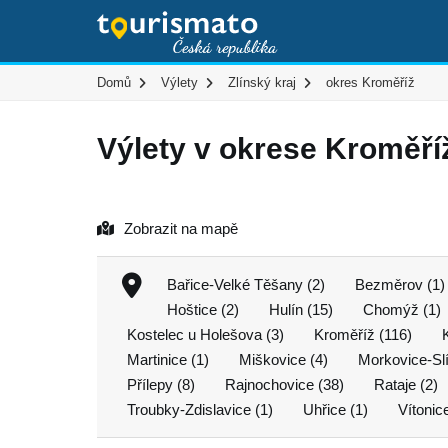
Domů
Výlety
Zlínský kraj
okres Kroměříž
Výlety v okrese Kroměří
Zobrazit na mapě
Bařice-Velké Těšany (2)
Bezměrov (1)
Hoštice (2)
Hulín (15)
Chomýž (1)
Kostelec u Holešova (3)
Kroměříž (116)
Martinice (1)
Miškovice (4)
Morkovice-Sl
Přílepy (8)
Rajnochovice (38)
Rataje (2)
Troubky-Zdislavice (1)
Uhřice (1)
Vítonice