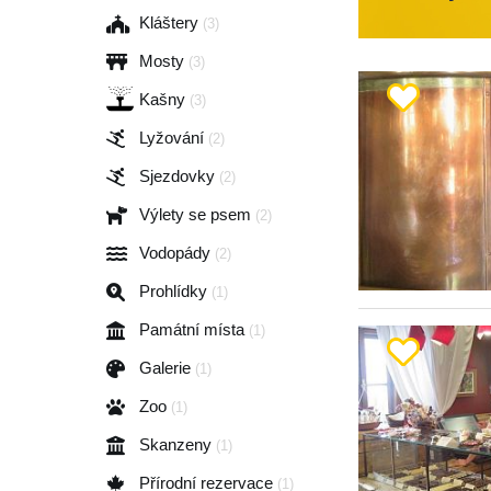
Kláštery
(3)
Mosty
(3)
Kašny
(3)
Lyžování
(2)
Sjezdovky
(2)
Výlety se psem
(2)
Vodopády
(2)
Prohlídky
(1)
Památní místa
(1)
Galerie
(1)
Zoo
(1)
Skanzeny
(1)
Přírodní rezervace
(1)