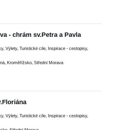
va - chrám sv.Petra a Pavla
, Výlety, Turistické cíle, Inspirace - cestopisy,
ná
,
Kroměřížsko
,
Střední Morava
v.Floriána
, Výlety, Turistické cíle, Inspirace - cestopisy,
žsko
,
Střední Morava