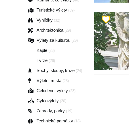
(40)
Turistické výlety
(39)
Vyhlídky
(32)
Architektonika
(29)
Výlety za kulturou
(29)
Kaple
(28)
Tvrze
(26)
Sochy, sloupy, kříže
(24)
Výletní místa
(23)
Celodenní výlety
(23)
Cyklovýlety
(20)
Zahrady, parky
(19)
Technické památky
(18)