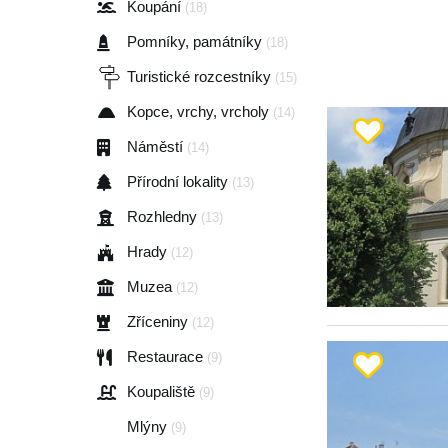
Koupání
(18)
Pomníky, památníky
(18)
Turistické rozcestníky
(15)
Kopce, vrchy, vrcholy
(14)
Náměstí
(14)
Přírodní lokality
(13)
Rozhledny
(13)
Hrady
(12)
Muzea
(12)
Zříceniny
(12)
Restaurace
(9)
Koupaliště
(9)
Mlýny
(9)