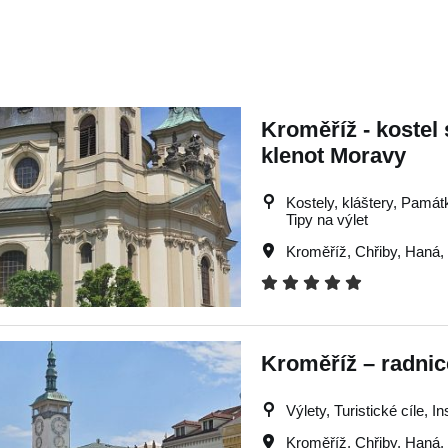
Kroměříž - kostel 
klenot Moravy
Kostely, kláštery, Památky
Tipy na výlet
Kroměříž
,
Chřiby
,
Haná
,
Kroměříž – radnic
Výlety, Turistické cíle, I
Kroměříž
,
Chřiby
,
Haná
,