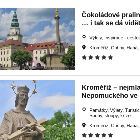
Čokoládové pralink
… i tak se dá vidě
Výlety, Inspirace - cestop
Kroměříž
,
Chřiby
,
Haná
,
Kroměříž – nejmla
Nepomuckého ve 
Památky, Výlety, Turistick
Sochy, sloupy, kříže
Kroměříž
,
Chřiby
,
Haná
,