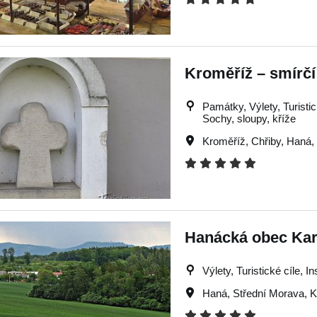
Kroměříž – smírčí
Památky, Výlety, Turistick
Sochy, sloupy, kříže
Kroměříž
,
Chřiby
,
Haná
,
Hanácká obec Kar
Výlety, Turistické cíle, I
Haná
,
Střední Morava
,
K