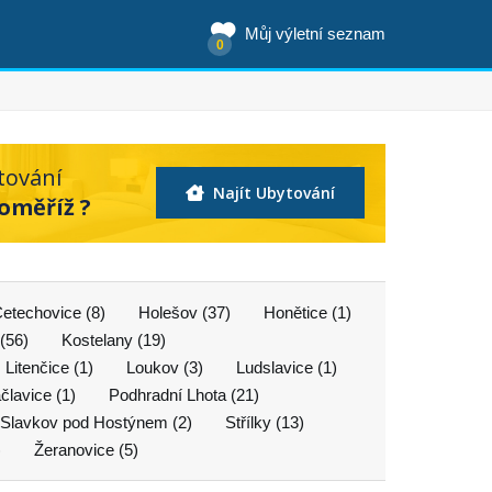
Můj výletní seznam
0
tování
Najít Ubytování
oměříž ?
etechovice (8)
Holešov (37)
Honětice (1)
(56)
Kostelany (19)
Litenčice (1)
Loukov (3)
Ludslavice (1)
člavice (1)
Podhradní Lhota (21)
Slavkov pod Hostýnem (2)
Střílky (13)
)
Žeranovice (5)