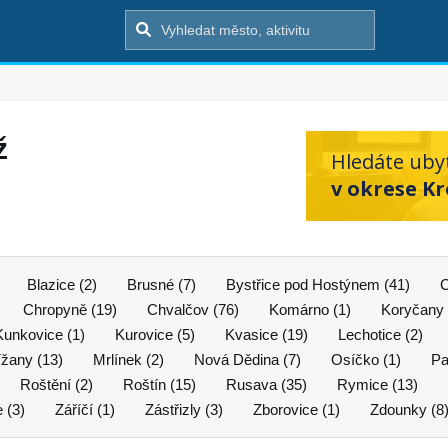
ž
Hledáte uby
v okrese Kr
Blazice (2)
Brusné (7)
Bystřice pod Hostýnem (41)
C
Chropyně (19)
Chvalčov (76)
Komárno (1)
Koryčany 
Kunkovice (1)
Kurovice (5)
Kvasice (19)
Lechotice (2)
ížany (13)
Mrlínek (2)
Nová Dědina (7)
Osíčko (1)
Pa
Roštění (2)
Roštín (15)
Rusava (35)
Rymice (13)
 (3)
Záříčí (1)
Zástřizly (3)
Zborovice (1)
Zdounky (8