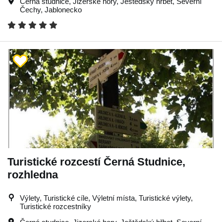
Černá studnice
,
Jizerské hory
,
Ještědský hřbet
,
Severní
Čechy
,
Jablonecko
Turistické rozcestí Černá Studnice,
rozhledna
Výlety, Turistické cíle, Výletní místa, Turistické výlety,
Turistické rozcestníky