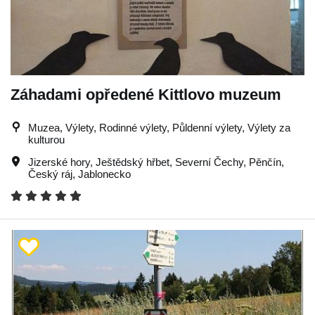
Záhadami opředené Kittlovo muzeum
Muzea, Výlety, Rodinné výlety, Půldenní výlety, Výlety za
kulturou
Jizerské hory
,
Ještědský hřbet
,
Severní Čechy
,
Pěnčín
,
Český ráj
,
Jablonecko