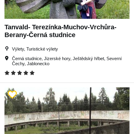
Tanvald- Terezínka-Muchov-Vrchůra-
Berany-Černá studnice
Výlety, Turistické výlety
Černá studnice
,
Jizerské hory
,
Ještědský hřbet
,
Severní
Čechy
,
Jablonecko