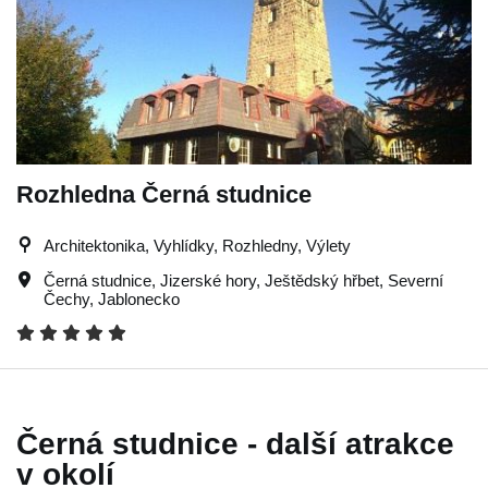
Rozhledna Černá studnice
Architektonika, Vyhlídky, Rozhledny, Výlety
Černá studnice
,
Jizerské hory
,
Ještědský hřbet
,
Severní
Čechy
,
Jablonecko
Černá studnice - další atrakce
v okolí