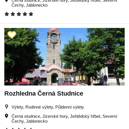
Černá studnice
,
Jizerské hory
,
Ještědský hřbet
,
Severní
Čechy
,
Jablonecko
Rozhledna Černá Studnice
Výlety, Rodinné výlety, Půldenní výlety
Černá studnice
,
Jizerské hory
,
Ještědský hřbet
,
Severní
Čechy
,
Jablonecko