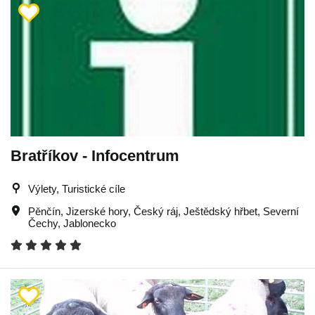
Bratříkov - Infocentrum
Výlety, Turistické cíle
Pěnčín
,
Jizerské hory
,
Český ráj
,
Ještědský hřbet
,
Severní
Čechy
,
Jablonecko