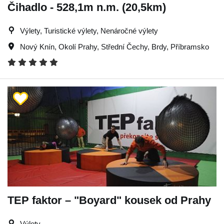
Čihadlo - 528,1m n.m. (20,5km)
Výlety, Turistické výlety, Nenáročné výlety
Nový Knín
,
Okolí Prahy
,
Střední Čechy
,
Brdy
,
Příbramsko
TEP faktor – "Boyard" kousek od Prahy
Výlety