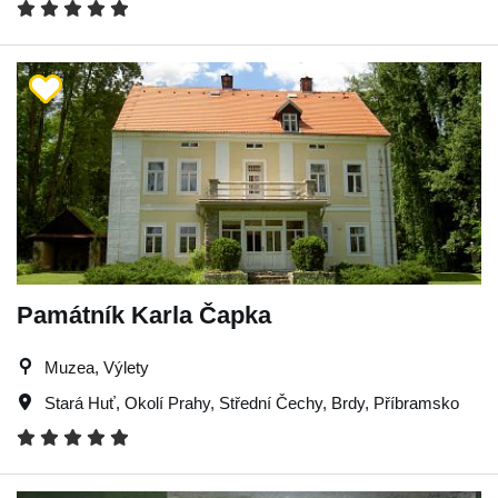
Památník Karla Čapka
Muzea, Výlety
Stará Huť
,
Okolí Prahy
,
Střední Čechy
,
Brdy
,
Příbramsko