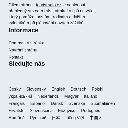
Cílem stránek
tourismato.cz
je nabídnout
přehledný seznam míst, atrakcí a tipů na výlet,
který pomůže turistům, rodinám a dalším
výletníkům při plánování nových zážitků.
Informace
Domovská stránka
Navrhni změnu
Kontakt
Sledujte nás
Česky
Slovensky
English
Deutsch
Polski
український
Nederlands
Magyar
Italiano
Français
Español
Dansk
Svenska
Suomalainen
Hrvatski
Slovenščina
Ελληνικά
Português
Română
Русский
日本
Tiếng Việt
中国人