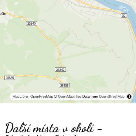
MapLibre
|
OpenFreeMap
© OpenMapTiles
Data from
OpenStreetMap
Další místa v okolí -