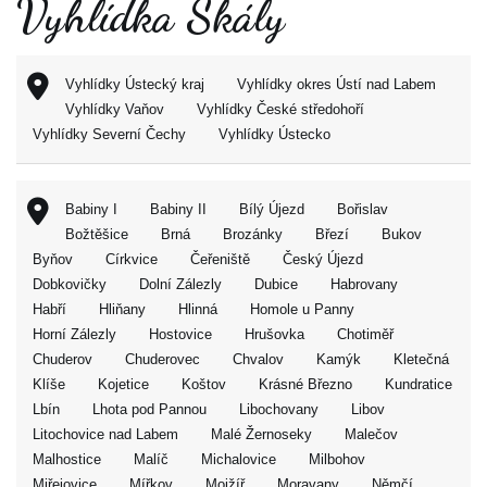
Vyhlídka Skály
Vyhlídky Ústecký kraj
Vyhlídky okres Ústí nad Labem
Vyhlídky Vaňov
Vyhlídky České středohoří
Vyhlídky Severní Čechy
Vyhlídky Ústecko
Babiny I
Babiny II
Bílý Újezd
Bořislav
Božtěšice
Brná
Brozánky
Březí
Bukov
Byňov
Církvice
Čeřeniště
Český Újezd
Dobkovičky
Dolní Zálezly
Dubice
Habrovany
Habří
Hliňany
Hlinná
Homole u Panny
Horní Zálezly
Hostovice
Hrušovka
Chotiměř
Chuderov
Chuderovec
Chvalov
Kamýk
Kletečná
Klíše
Kojetice
Koštov
Krásné Březno
Kundratice
Lbín
Lhota pod Pannou
Libochovany
Libov
Litochovice nad Labem
Malé Žernoseky
Malečov
Malhostice
Malíč
Michalovice
Milbohov
Miřejovice
Mířkov
Mojžíř
Moravany
Němčí