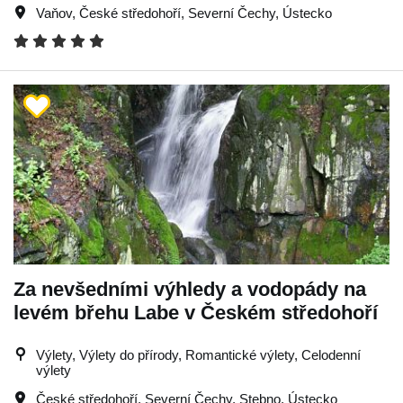
Vaňov
,
České středohoří
,
Severní Čechy
,
Ústecko
Za nevšedními výhledy a vodopády na
levém břehu Labe v Českém středohoří
Výlety, Výlety do přírody, Romantické výlety, Celodenní
výlety
České středohoří
,
Severní Čechy
,
Stebno
,
Ústecko