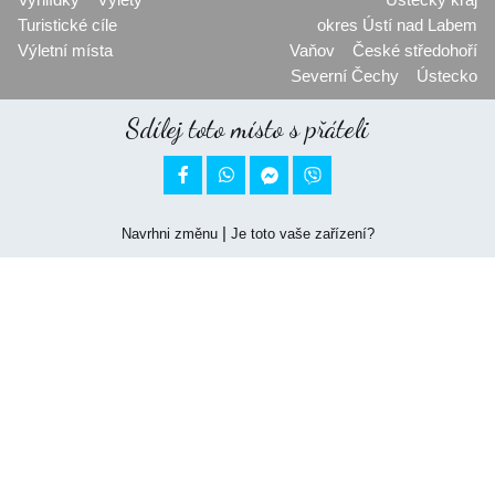
Turistické cíle
okres Ústí nad Labem
Výletní místa
Vaňov
České středohoří
Severní Čechy
Ústecko
Sdílej toto místo s přáteli


|
Navrhni změnu
Je toto vaše zařízení?