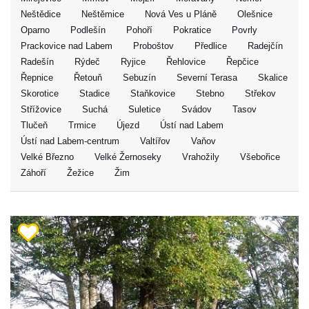
Neštědice
Neštěmice
Nová Ves u Pláně
Olešnice
Oparno
Podlešín
Pohoří
Pokratice
Povrly
Prackovice nad Labem
Proboštov
Předlice
Radejčín
Radešín
Rýdeč
Ryjice
Řehlovice
Řepčice
Řepnice
Řetouň
Sebuzín
Severní Terasa
Skalice
Skorotice
Stadice
Staňkovice
Stebno
Střekov
Střížovice
Suchá
Suletice
Svádov
Tasov
Tlučeň
Trmice
Újezd
Ústí nad Labem
Ústí nad Labem-centrum
Valtířov
Vaňov
Velké Březno
Velké Žernoseky
Vrahožily
Všebořice
Záhoří
Žežice
Žim