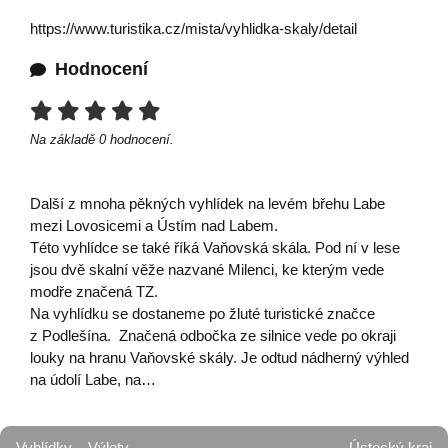
https://www.turistika.cz/mista/vyhlidka-skaly/detail
Hodnocení
Na základě
0
hodnocení.
Další z mnoha pěkných vyhlídek na levém břehu Labe
mezi Lovosicemi a Ústím nad Labem.
Této vyhlídce se také říká Vaňovská skála. Pod ní v lese
jsou dvě skalní věže nazvané Milenci, ke kterým vede
modře značená TZ.
Na vyhlídku se dostaneme po žluté turistické značce
z Podlešína. Značená odbočka ze silnice vede po okraji
louky na hranu Vaňovské skály. Je odtud nádherný výhled
na údolí Labe, na…
Vyhlídky
Výlety
Ústecký kraj