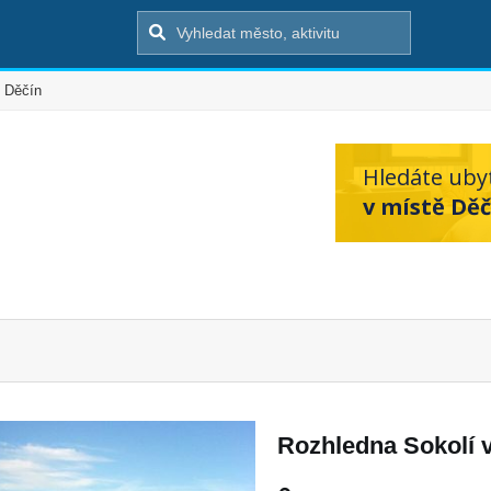
Děčín
Hledáte uby
v místě Děč
Rozhledna Sokolí 