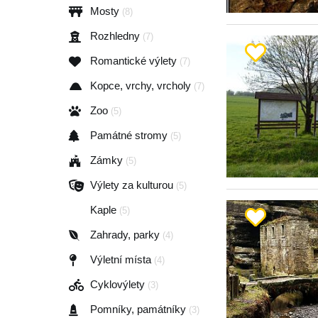
Mosty
(8)
Rozhledny
(7)
Romantické výlety
(7)
Kopce, vrchy, vrcholy
(7)
Zoo
(5)
Památné stromy
(5)
Zámky
(5)
Výlety za kulturou
(5)
Kaple
(5)
Zahrady, parky
(4)
Výletní místa
(4)
Cyklovýlety
(3)
Pomníky, památníky
(3)