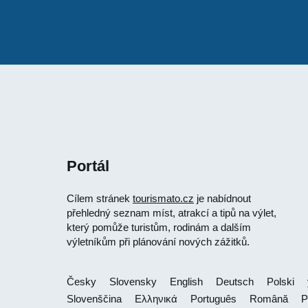
Portál
Cílem stránek
tourismato.cz
je nabídnout
přehledný seznam míst, atrakcí a tipů na výlet,
který pomůže turistům, rodinám a dalším
výletníkům při plánování nových zážitků.
Česky
Slovensky
English
Deutsch
Polski
Slovenščina
Ελληνικά
Português
Română
Р