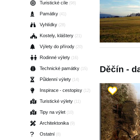
Turistické cíle
(98)
Památky
(41)
Vyhlídky
(28)
Kostely, kláštery
(21)
Výlety do přírody
(20)
Rodinné výlety
(16)
Děčín - da
Technické památky
(15)
Půldenní výlety
(14)
Inspirace - cestopisy
(12)
Turistické výlety
(11)
Tipy na výlet
(10)
Architektonika
(9)
Ostatní
(8)