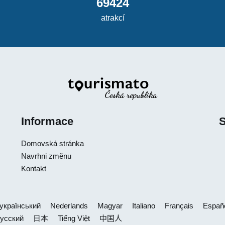
69424
atrakcí
Informace
S
Domovská stránka
Navrhni změnu
Kontakt
український
Nederlands
Magyar
Italiano
Français
Españ
усский
日本
Tiếng Việt
中国人