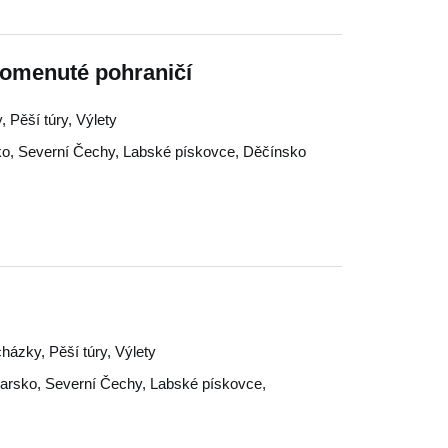
omenuté pohraničí
, Pěší túry, Výlety
ko
,
Severní Čechy
,
Labské pískovce
,
Děčínsko
házky, Pěší túry, Výlety
arsko
,
Severní Čechy
,
Labské pískovce
,