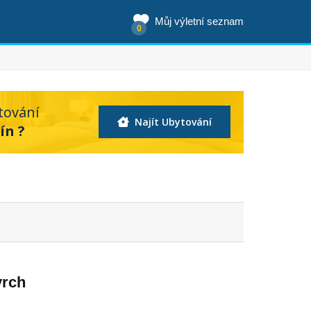
Můj výletní seznam
0
tování
Najít Ubytování
ín ?
vrch