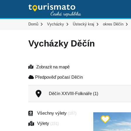
Domů
Vycházky
Ústecký kraj
okres Děčín
Vycházky Děčín
Zobrazit na mapě
Předpověď počasí Děčín
Děčín XXVIII-Folknáře (1)
Všechny výlety
(187)
Výlety
(151)