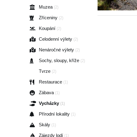
Muzea
(2)
Zříceniny
(2)
Koupání
(2)
Celodenní výlety
(2)
Nenáročné výlety
(2)
Sochy, sloupy, kříže
(2)
Tvrze
(2)
Restaurace
(1)
Zábava
(1)
Vycházky
(1)
Přírodní lokality
(1)
Skály
(1)
Zájezdy lodí
(1)