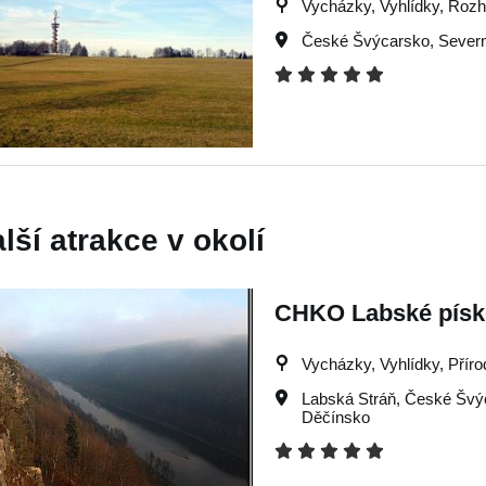
Vycházky, Vyhlídky, Rozh
České Švýcarsko
,
Sever
lší atrakce v okolí
CHKO Labské písk
Vycházky, Vyhlídky, Příro
Labská Stráň
,
České Švý
Děčínsko