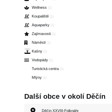
Wellness
(1)
Koupaliště
(1)
Aquaparky
(1)
Zajímavosti
(1)
Náměstí
(1)
Kašny
(1)
Vodopády
(1)
Turistická centra
(1)
Mlýny
(1)
Další obce v okolí Děčín
Děčín XXVIII-Folknáře