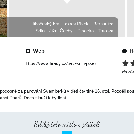
Jihočeský kraj
okres Písek
Bernartice
Srlín
Jižní Čechy
Písecko
Toulava
Web
H
https://www.hrady.cz/tvrz-srlin-pisek
Na zá
odobně za panování Švamberků v třetí čtvrtině 16. stol. Později sou
hrabat Paarů. Dnes slouží k bydlení.
Sdílej toto místo s přáteli