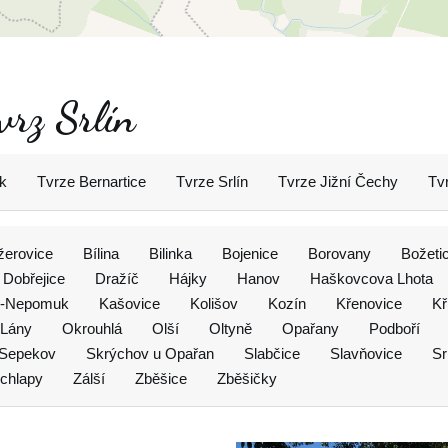
vrz Srlín
k
Tvrze Bernartice
Tvrze Srlín
Tvrze Jižní Čechy
Tv
žerovice
Bílina
Bilinka
Bojenice
Borovany
Božeti
Dobřejice
Dražíč
Hájky
Hanov
Haškovcova Lhota
v-Nepomuk
Kašovice
Kolišov
Kozín
Křenovice
Kř
 Lány
Okrouhlá
Olší
Oltyně
Opařany
Podboří
Sepekov
Skrýchov u Opařan
Slabčice
Slavňovice
Sr
chlapy
Zálší
Zběšice
Zběšičky