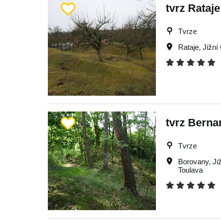
tvrz Rataje
Tvrze
Rataje
,
Jižní
tvrz Berna
Tvrze
Borovany
,
Ji
Toulava