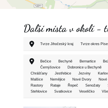
Další místa v okolí - t
Tvrze Jihočeský kraj
Tvrze okres Píse
Bečice
Bechyně
Bernartice
Be
Černýšovice
Dobronice u Bechyně
Chrášťany
Jestřebice
Jezviny
Karlo
Malšice
Nemějice
Nové Dvory
Nové
Rastory
Rataje
Řepeč
Senožaty
Stehlovice
Svatkovice
Veselíčko
Vše