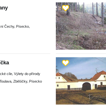
any
žní Čechy
,
Písecko
,
íčka
ické cíle, Výlety do přírody
Toulava
,
Zběšičky
,
Písecko