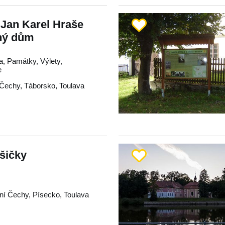
Jan Karel Hraše
dný dům
a, Památky, Výlety,
e
 Čechy
,
Táborsko
,
Toulava
šičky
žní Čechy
,
Písecko
,
Toulava