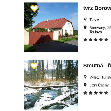
tvrz Borov
Tvrze
Borovany
,
Ji
Toulava
Smutná - ř
Výlety, Turist
Jižní Čechy
,