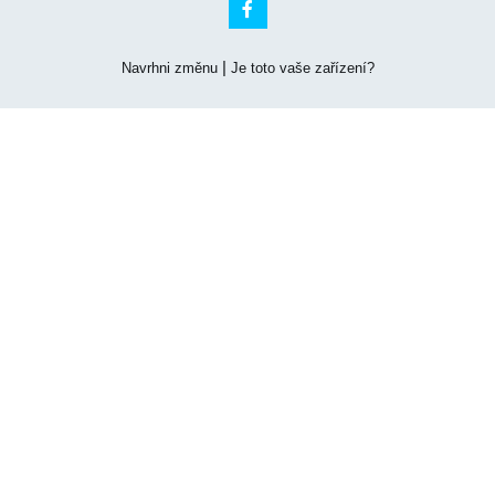

|
Navrhni změnu
Je toto vaše zařízení?