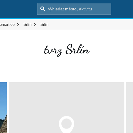
ernartice
Srlín
Srlín
tvrz Srlín