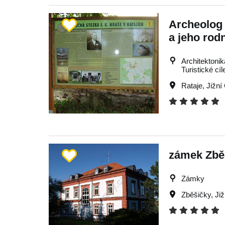
Archeolog 
a jeho ro
Architektonik
Turistické cíl
Rataje
,
Jižní
zámek Zbě
Zámky
Zběšičky
,
Ji