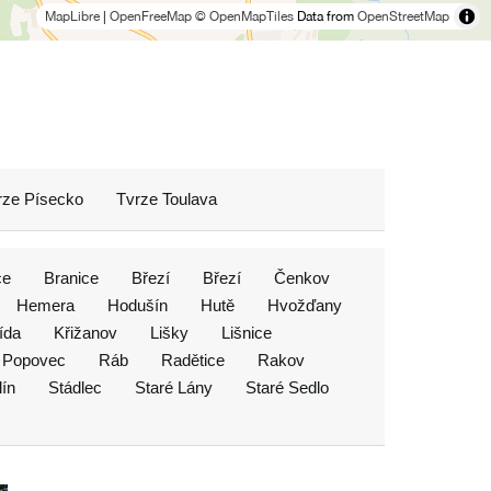
MapLibre
|
OpenFreeMap
© OpenMapTiles
Data from
OpenStreetMap
rze Písecko
Tvrze Toulava
ce
Branice
Březí
Březí
Čenkov
Hemera
Hodušín
Hutě
Hvožďany
ída
Křižanov
Lišky
Lišnice
Popovec
Ráb
Radětice
Rakov
lín
Stádlec
Staré Lány
Staré Sedlo