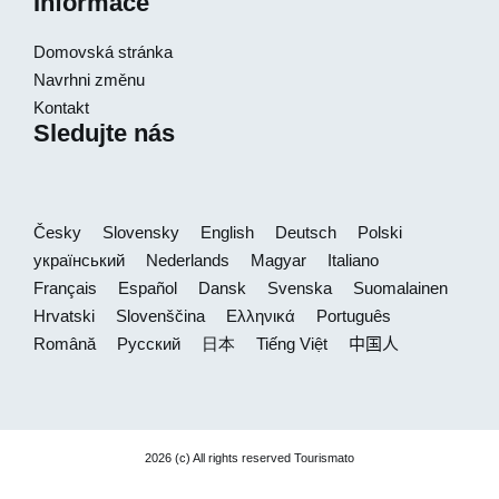
Informace
Domovská stránka
Navrhni změnu
Kontakt
Sledujte nás
Česky
Slovensky
English
Deutsch
Polski
український
Nederlands
Magyar
Italiano
Français
Español
Dansk
Svenska
Suomalainen
Hrvatski
Slovenščina
Ελληνικά
Português
Română
Русский
日本
Tiếng Việt
中国人
2026 (c) All rights reserved Tourismato