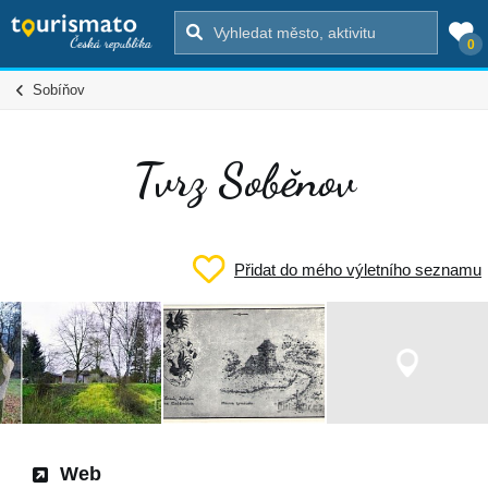
0
Sobíňov
Tvrz Soběnov
Přidat do mého výletního seznamu
Web