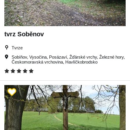
tvrz Soběnov
Tvrze
Sobíňov
,
Vysočina
,
Posázaví
,
Žďárské vrchy
,
Železné hory
,
Českomoravská vrchovina
,
Havlíčkobrodsko