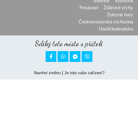
Sobíňov
Vysočina
Posázaví
Žďárské vrchy
Železné hory
Českomoravská vrchovina
Havlíčkobrodsko
Sdílej toto místo s přáteli


|
Navrhni změnu
Je toto vaše zařízení?