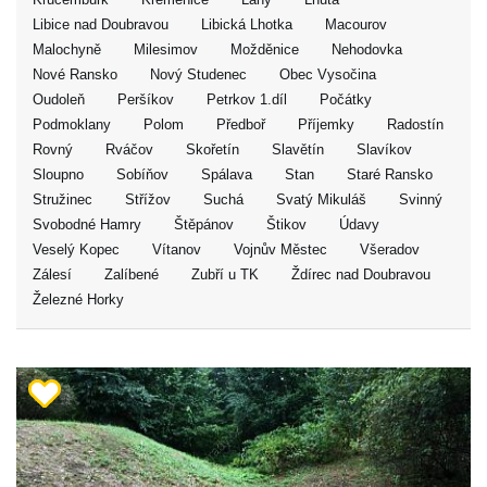
Libice nad Doubravou
Libická Lhotka
Macourov
Malochyně
Milesimov
Možděnice
Nehodovka
Nové Ransko
Nový Studenec
Obec Vysočina
Oudoleň
Peršíkov
Petrkov 1.díl
Počátky
Podmoklany
Polom
Předboř
Příjemky
Radostín
Rovný
Rváčov
Skořetín
Slavětín
Slavíkov
Sloupno
Sobíňov
Spálava
Stan
Staré Ransko
Stružinec
Střížov
Suchá
Svatý Mikuláš
Svinný
Svobodné Hamry
Štěpánov
Štikov
Údavy
Veselý Kopec
Vítanov
Vojnův Městec
Všeradov
Zálesí
Zalíbené
Zubří u TK
Ždírec nad Doubravou
Železné Horky