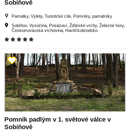
Sobíňově
Památky, Výlety, Turistické cíle, Pomníky, památníky
Sobíňov
,
Vysočina
,
Posázaví
,
Žďárské vrchy
,
Železné hory
,
Českomoravská vrchovina
,
Havlíčkobrodsko
Pomník padlým v 1. světové válce v
Sobíňově