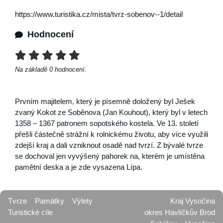
https://www.turistika.cz/mista/tvrz-sobenov--1/detail
Hodnocení
Na základě
0
hodnocení.
Prvním majitelem, který je písemně doložený byl Ješek
zvaný Kokot ze Soběnova (Jan Kouhout), který byl v letech
1358 – 1367 patronem sopotského kostela. Ve 13. století
přešli částečně strážní k rolnickému životu, aby více využili
zdejší kraj a dali vzniknout osadě nad tvrzí. Z bývalé tvrze
se dochoval jen vyvýšený pahorek na, kterém je umístěna
pamětní deska a je zde vysazena Lípa.
Tvrze
Památky
Výlety
Kraj Vysočina
Turistické cíle
okres Havlíčkův Brod