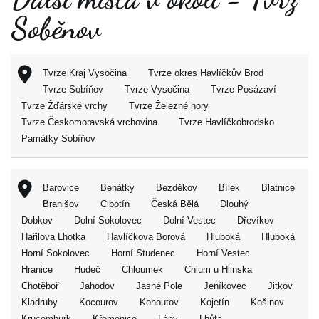
Soběnov
Tvrze Kraj Vysočina
Tvrze okres Havlíčkův Brod
Tvrze Sobíňov
Tvrze Vysočina
Tvrze Posázaví
Tvrze Žďárské vrchy
Tvrze Železné hory
Tvrze Českomoravská vrchovina
Tvrze Havlíčkobrodsko
Památky Sobíňov
Barovice
Benátky
Bezděkov
Bílek
Blatnice
Branišov
Cibotín
Česká Bělá
Dlouhý
Dobkov
Dolní Sokolovec
Dolní Vestec
Dřevíkov
Hařilova Lhotka
Havlíčkova Borová
Hluboká
Hluboká
Horní Sokolovec
Horní Studenec
Horní Vestec
Hranice
Hudeč
Chloumek
Chlum u Hlinska
Chotěboř
Jahodov
Jasné Pole
Jeníkovec
Jitkov
Kladruby
Kocourov
Kohoutov
Kojetín
Košinov
Krucemburk
Křemenice
Lány
Lhůta