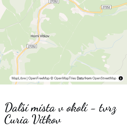
MapLibre
|
OpenFreeMap
© OpenMapTiles
Data from
OpenStreetMap
Další místa v okolí - tvrz
Curia Vítkov