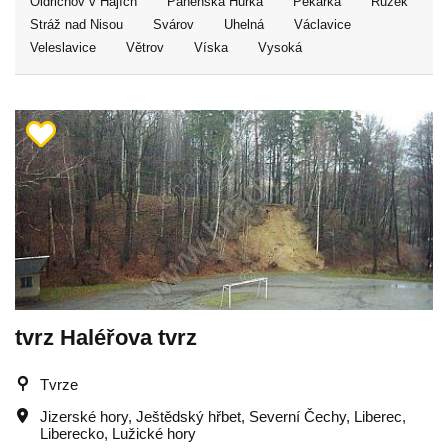
Oldřichov v Hájích
Panenská Hůrka
Pekařka
Růžek
Stráž nad Nisou
Svárov
Uhelná
Václavice
Veleslavice
Větrov
Víska
Vysoká
tvrz Haléřova tvrz
Tvrze
Jizerské hory
,
Ještědský hřbet
,
Severní Čechy
,
Liberec
,
Liberecko
,
Lužické hory