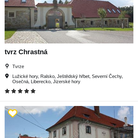
tvrz Chrastná
Tvrze
Lužické hory
,
Ralsko
,
Ještědský hřbet
,
Severní Čechy
,
Osečná
,
Liberecko
,
Jizerské hory