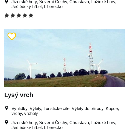
Jizerské hory
,
Severní Čechy
,
Chrastava
,
Lužické hory
,
Ještědský hřbet
,
Liberecko
Lysý vrch
Vyhlídky, Výlety, Turistické cíle, Výlety do přírody, Kopce,
vrchy, vrcholy
Jizerské hory
,
Severní Čechy
,
Chrastava
,
Lužické hory
,
Ještědský hřbet
,
Liberecko