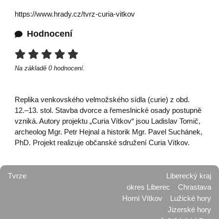
https://www.hrady.cz/tvrz-curia-vitkov
Hodnocení
Na základě
0
hodnocení.
Replika venkovského velmožského sídla (curie) z obd.
12.–13. stol. Stavba dvorce a řemeslnické osady postupně
vzniká. Autory projektu „Curia Vítkov“ jsou Ladislav Tomič,
archeolog Mgr. Petr Hejnal a historik Mgr. Pavel Suchánek,
PhD. Projekt realizuje občanské sdružení Curia Vítkov.
Tvrze
Liberecký kraj
okres Liberec
Chrastava
Horní Vítkov
Lužické hory
Jizerské hory