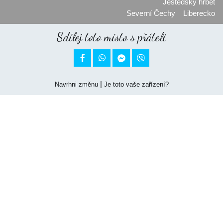
Ještědský hřbet
Severní Čechy
Liberecko
Sdílej toto místo s přáteli


|
Navrhni změnu
Je toto vaše zařízení?