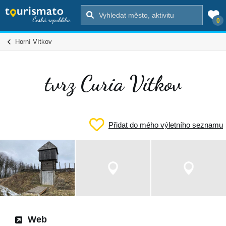
0
Horní Vítkov
tvrz Curia Vítkov
Přidat do mého výletního seznamu
Web