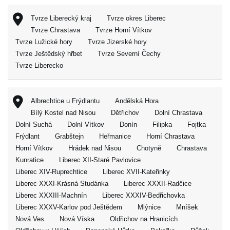
Tvrze Liberecký kraj
Tvrze okres Liberec
Tvrze Chrastava
Tvrze Horní Vítkov
Tvrze Lužické hory
Tvrze Jizerské hory
Tvrze Ještědský hřbet
Tvrze Severní Čechy
Tvrze Liberecko
Albrechtice u Frýdlantu
Andělská Hora
Bílý Kostel nad Nisou
Dětřichov
Dolní Chrastava
Dolní Suchá
Dolní Vítkov
Donín
Filipka
Fojtka
Frýdlant
Grabštejn
Heřmanice
Horní Chrastava
Horní Vítkov
Hrádek nad Nisou
Chotyně
Chrastava
Kunratice
Liberec XII-Staré Pavlovice
Liberec XIV-Ruprechtice
Liberec XVII-Kateřinky
Liberec XXXI-Krásná Studánka
Liberec XXXII-Radčice
Liberec XXXIII-Machnín
Liberec XXXIV-Bedřichovka
Liberec XXXV-Karlov pod Ještědem
Mlýnice
Mníšek
Nová Ves
Nová Víska
Oldřichov na Hranicích