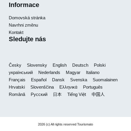
Informace
Domovská stránka
Navrhni změnu
Kontakt
Sledujte nás
Česky
Slovensky
English
Deutsch
Polski
український
Nederlands
Magyar
Italiano
Français
Español
Dansk
Svenska
Suomalainen
Hrvatski
Slovenščina
Ελληνικά
Português
Română
Русский
日本
Tiếng Việt
中国人
2026 (c) All rights reserved Tourismato