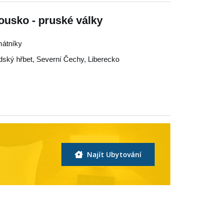
ousko - pruské války
mátníky
dský hřbet
,
Severní Čechy
,
Liberecko
Najít Ubytování