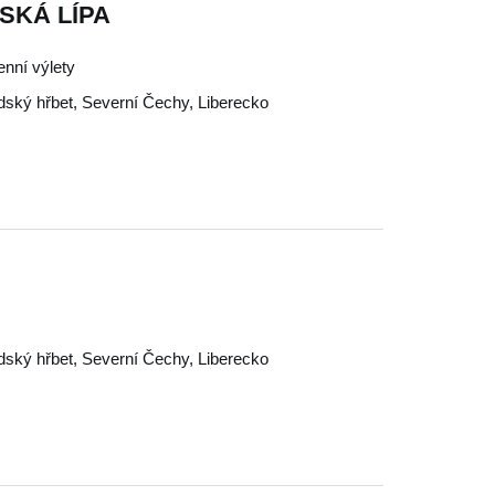
ESKÁ LÍPA
enní výlety
dský hřbet
,
Severní Čechy
,
Liberecko
dský hřbet
,
Severní Čechy
,
Liberecko