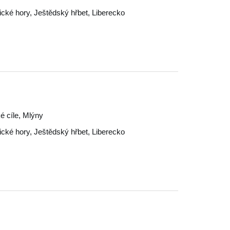
ické hory
,
Ještědský hřbet
,
Liberecko
é cíle, Mlýny
ické hory
,
Ještědský hřbet
,
Liberecko