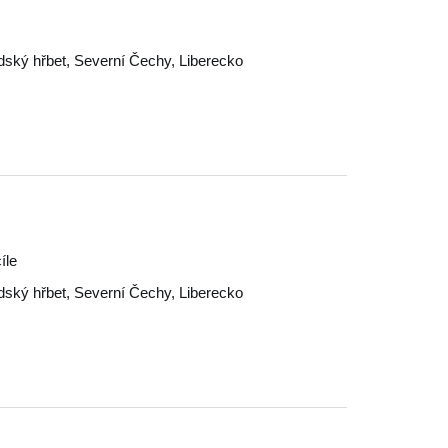
dský hřbet
,
Severní Čechy
,
Liberecko
íle
dský hřbet
,
Severní Čechy
,
Liberecko