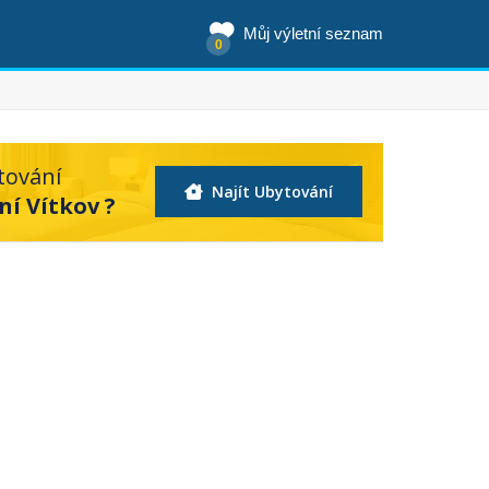
Můj výletní seznam
0
tování
Najít Ubytování
ní Vítkov ?