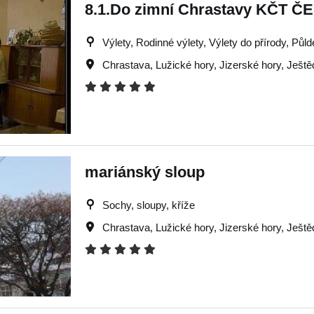
8.1.Do zimní Chrastavy KČT Č
Výlety, Rodinné výlety, Výlety do přírody, Půld
Chrastava
,
Lužické hory
,
Jizerské hory
,
Ještě
mariánský sloup
Sochy, sloupy, kříže
Chrastava
,
Lužické hory
,
Jizerské hory
,
Ještě