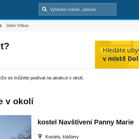
Dolní Vítkov
it?
Hledáte uby
v místě Dol
íže se můžete podívat na atrakce v okolí.
e v okolí
kostel Navštívení Panny Marie
Kostely, kláštery