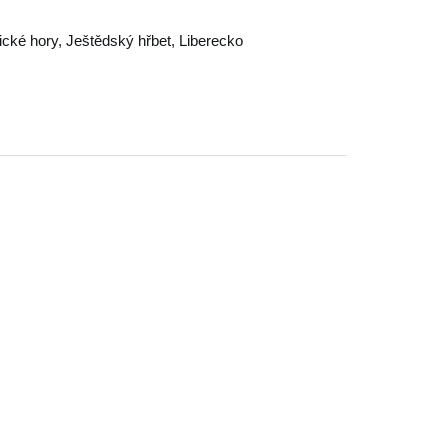
ické hory
,
Ještědský hřbet
,
Liberecko