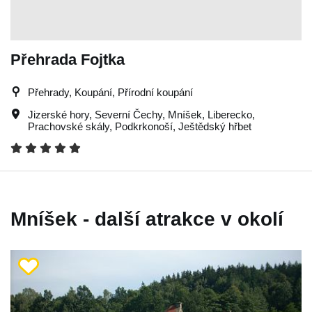
Přehrada Fojtka
Přehrady, Koupání, Přírodní koupání
Jizerské hory
,
Severní Čechy
,
Mníšek
,
Liberecko
,
Prachovské skály
,
Podkrkonoší
,
Ještědský hřbet
Mníšek - další atrakce v okolí