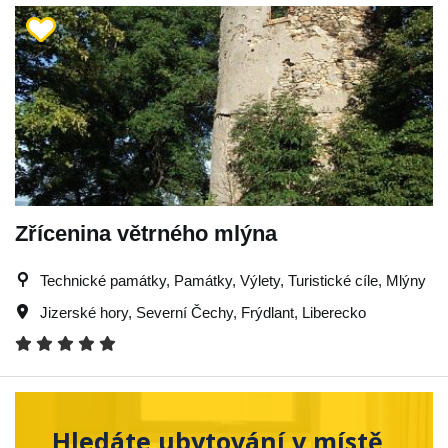
Zřícenina větrného mlýna
Technické památky, Památky, Výlety, Turistické cíle, Mlýny
Jizerské hory
,
Severní Čechy
,
Frýdlant
,
Liberecko
Hledáte ubytování v místě