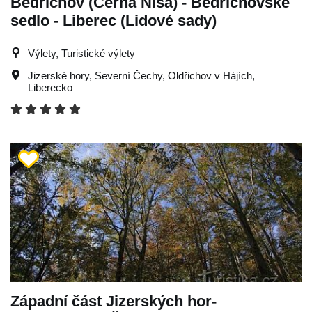
Bedřichov (Černá Nisa) - Bedřichovské
sedlo - Liberec (Lidové sady)
Výlety, Turistické výlety
Jizerské hory
,
Severní Čechy
,
Oldřichov v Hájích
,
Liberecko
Západní část Jizerských hor-