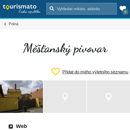
0
Polná
Měšťanský pivovar
Přidat do mého výletního seznamu
Web