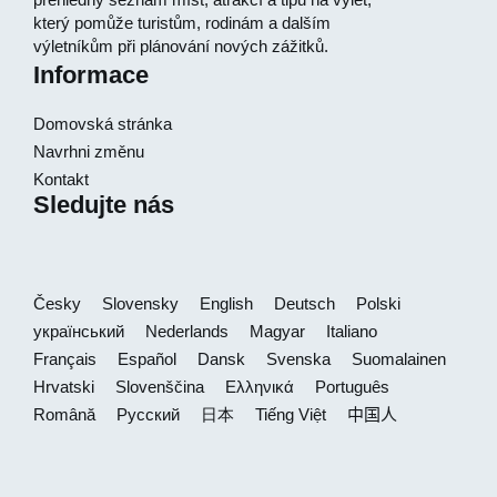
který pomůže turistům, rodinám a dalším
výletníkům při plánování nových zážitků.
Informace
Domovská stránka
Navrhni změnu
Kontakt
Sledujte nás
Česky
Slovensky
English
Deutsch
Polski
український
Nederlands
Magyar
Italiano
Français
Español
Dansk
Svenska
Suomalainen
Hrvatski
Slovenščina
Ελληνικά
Português
Română
Русский
日本
Tiếng Việt
中国人