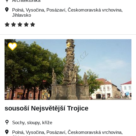
Architektonika
Polná
,
Vysočina
,
Posázaví
,
Českomoravská vrchovina
,
Jihlavsko
sousoší Nejsvětější Trojice
Sochy, sloupy, kříže
Polná
,
Vysočina
,
Posázaví
,
Českomoravská vrchovina
,