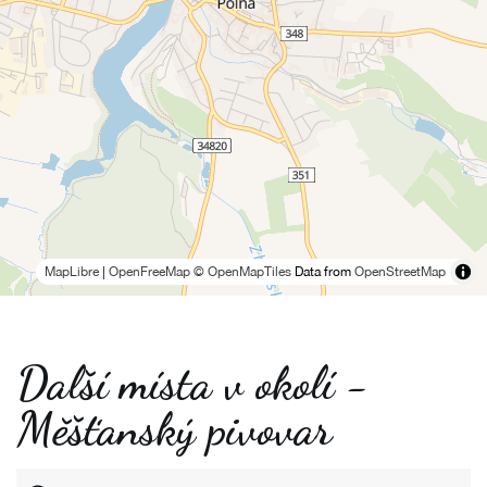
MapLibre
|
OpenFreeMap
© OpenMapTiles
Data from
OpenStreetMap
Další místa v okolí -
Měšťanský pivovar