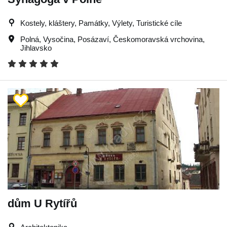
Kostely, kláštery, Památky, Výlety, Turistické cíle
Polná
,
Vysočina
,
Posázaví
,
Českomoravská vrchovina
,
Jihlavsko
dům U Rytířů