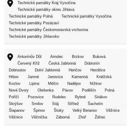
Technické památky Kraj Vysočina
Technické památky okres Jihlava
Technické památky Polná
Technické památky Vysočina
Technické památky Posázaví
Technické památky Českomoravská vrchovina
Technické památky Jihlavsko
Antonínův Důl
Arnolec
Brzkov
Buková
Červený Kříž
Česká Jablonná
Dobronín
Dobroutov
Dolní Jablonná
Henčov
Heroltice
Hrbov
Jamné
Janovice
Kamenná
Kněžská
Kozlov
Lipina
Měšín
Nadějov
Nížkov
Nové Dvory
Olešenka
Pávov
Poděšín
Polná
Poříčí
Pozovice
Rudolec
Rybné
Sirákov
Skrýšov
Smilov
Stáj
Střítež
Šachotín
Šlapanov
Špinov
Štoky
Velký Beranov
Věžnice
Věžnice
Věžnička
Záborná
Zhoř
Ždírec