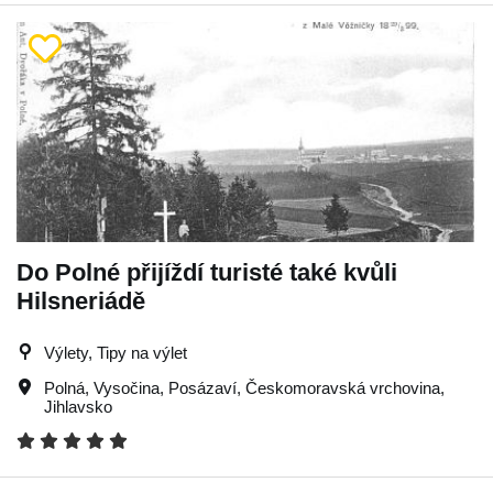
Do Polné přijíždí turisté také kvůli
Hilsneriádě
Výlety, Tipy na výlet
Polná
,
Vysočina
,
Posázaví
,
Českomoravská vrchovina
,
Jihlavsko