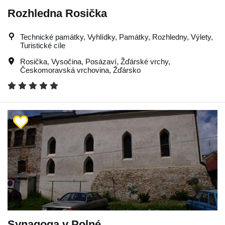
Rozhledna Rosička
Technické památky, Vyhlídky, Památky, Rozhledny, Výlety,
Turistické cíle
Rosička
,
Vysočina
,
Posázaví
,
Žďárské vrchy
,
Českomoravská vrchovina
,
Žďársko
Synagoga v Polné