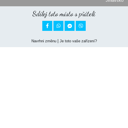
Jihlavsko
Sdílej toto místo s přáteli


|
Navrhni změnu
Je toto vaše zařízení?