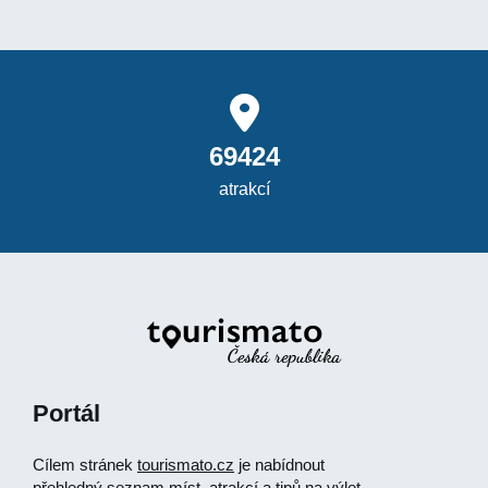
69424
atrakcí
Portál
Cílem stránek
tourismato.cz
je nabídnout
přehledný seznam míst, atrakcí a tipů na výlet,